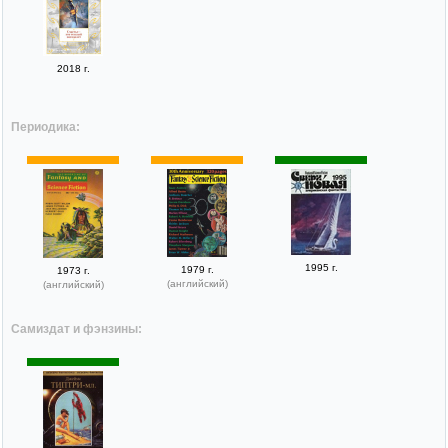
2018 г.
Периодика:
1995 г.
1979 г.
1973 г.
(английский)
(английский)
Самиздат и фэнзины: