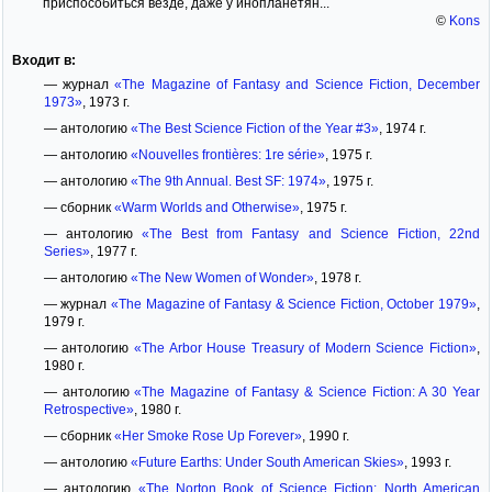
приспособиться везде, даже у инопланетян...
©
Kons
Входит в:
— журнал
«The Magazine of Fantasy and Science Fiction, December
1973»
, 1973 г.
— антологию
«The Best Science Fiction of the Year #3»
, 1974 г.
— антологию
«Nouvelles frontières: 1re série»
, 1975 г.
— антологию
«The 9th Annual. Best SF: 1974»
, 1975 г.
— сборник
«Warm Worlds and Otherwise»
, 1975 г.
— антологию
«The Best from Fantasy and Science Fiction, 22nd
Series»
, 1977 г.
— антологию
«The New Women of Wonder»
, 1978 г.
— журнал
«The Magazine of Fantasy & Science Fiction, October 1979»
,
1979 г.
— антологию
«The Arbor House Treasury of Modern Science Fiction»
,
1980 г.
— антологию
«The Magazine of Fantasy & Science Fiction: A 30 Year
Retrospective»
, 1980 г.
— сборник
«Her Smoke Rose Up Forever»
, 1990 г.
— антологию
«Future Earths: Under South American Skies»
, 1993 г.
— антологию
«The Norton Book of Science Fiction: North American