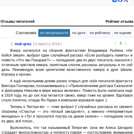
Отзывы читателей
Рейтинг отзыва
Сортировка:
по актуальности
по дате
по рейтингу
по оценке
[
9
]
mak-grou
,
13 августа 2018 г.
Вчера наткнулся на сборник фантастики Владимира Рыбина «Не
бойся зверя», выбрал один случайный рассказ «Если разбудить память» и
повесть «Что мы Пандоре?» — попадание два из двух: писатель оказался с
отличным чувством юмора, приятным слогом, рассказы актуальны и по сей
день. Рекомендую всем ценителям качественного юмора в духе Шекли,
Клугера и прочих.
А ещё несколькими днями ранее открыл для себя писателя-фантаста
Виктора Гончарова, познакомившись с «Приключениями доктора Скальпеля
и фабзавука Николки в мире малых величин». Повесть была написана ещё
в 1924 году, но до сих пор читается свежо, юмор тоже на уровне. Вдобавок
стало понятно, откуда Ян Ларри и компания воровали идеи :)
Теперь о Типтри-мл. — тоже выбрал 2 случайных рассказа из свежего
сборника «Счастье — это тёплый звездолёт», а именно «Неприметные
женщины» и «Тут я проснулся поутру на диком склоне» — попадание ноль
из двух, всё плохо...
Выяснилось, что так называемый Типри-мл. (она же Алиса Шелдон)
страдает многословностью, а попросту говоря — пустословием, вниманием