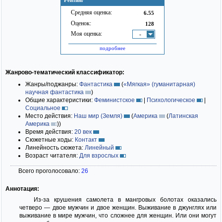
Рейтинг
Средняя оценка:
6.55
Оценок:
128
Моя оценка:
-
подробнее
Жанрово-тематический классификатор:
Жанры/поджанры:
Фантастика
(
«Мягкая» (гуманитарная)
научная фантастика
)
Общие характеристики:
Феминистское
|
Психологическое
|
Социальное
Место действия:
Наш мир (Земля)
(
Америка
(
Латинская
Америка
)
)
Время действия:
20 век
Сюжетные ходы:
Контакт
Линейность сюжета:
Линейный
Возраст читателя:
Для взрослых
Всего проголосовало:
26
Аннотация:
Из-за крушения самолета в мангровых болотах оказались
четверо — двое мужчин и двое женщин. Выживание в джунглях или
выживание в мире мужчин, что сложнее для женщин. Или они могут