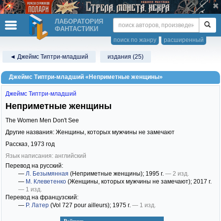
ЛАБОРАТОРИЯ
ФАНТАСТИКИ
поиск по жанру
расширенный
◄ Джеймс Типтри-младший
издания (25)
Джеймс Типтри-младший «Неприметные женщины»
Джеймс Типтри-младший
Неприметные женщины
The Women Men Don't See
Другие названия: Женщины, которых мужчины не замечают
Рассказ,
1973
год
Язык написания: английский
Перевод на русский:
—
Л. Безымянная
(Неприметные женщины)
; 1995 г.
— 2 изд.
—
М. Клеветенко
(Женщины, которых мужчины не замечают)
; 2017 г.
— 1 изд.
Перевод на французский:
—
Р. Латер
(Vol 727 pour ailleurs)
; 1975 г.
— 1 изд.