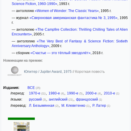
Science Fiction, 1960-1990»
, 1993 г.
— антологию
«Women of Wonder: The Classic Years»
, 1995 г.
— журнал
«Сверхновая американская фантастика № 3, 1995»
, 1995
г.
— антологию
«The Campfire Collection: Thrilling Chilling Tales of Alien
Encounters»
, 2005 г.
— антологию
«The Very Best of Fantasy & Science Fiction: Sixtieth
Anniversary Anthology»
, 2009 г.
— сборник
«Счастье — это тёплый звездолёт»
, 2018 г.
Номинации на премии:
Юпитер / Jupiter Award, 1975
//
Короткая повесть
номинант
Издания:
ВСЕ
(25)
/период:
1970-е
,
1980-е
,
1990-е
,
2000-е
,
2010-е
(11)
(4)
(5)
(4)
(1)
/языки:
русский
,
английский
,
французский
(3)
(21)
(1)
/перевод:
Л. Безымянная
,
М. Клеветенко
,
Р. Латер
(2)
(1)
(1)