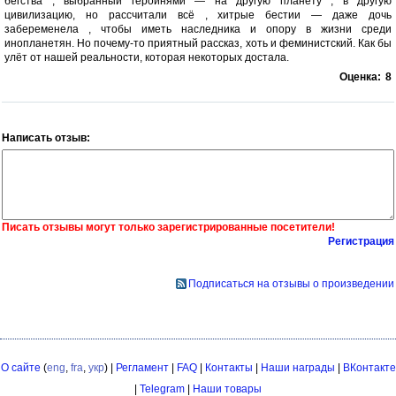
бегства , выбранный героинями — на другую планету , в другую
цивилизацию, но рассчитали всё , хитрые бестии — даже дочь
забеременела , чтобы иметь наследника и опору в жизни среди
инопланетян. Но почему-то приятный рассказ, хоть и феминистский. Как бы
улёт от нашей реальности, которая некоторых достала.
Оценка:
8
Написать отзыв:
Писать отзывы могут только зарегистрированные посетители!
Регистрация
Подписаться на отзывы о произведении
О сайте
(
eng
,
fra
,
укр
) |
Регламент
|
FAQ
|
Контакты
|
Наши награды
|
ВКонтакте
|
Telegram
|
Наши товары