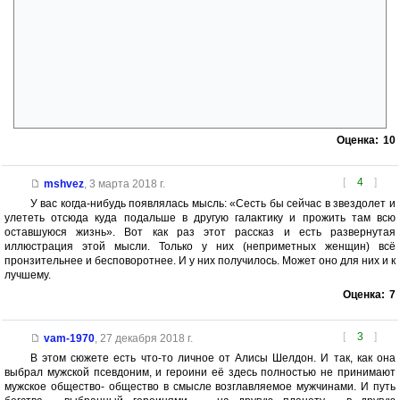
«этак» из «Пикника на обочине», а может и вариант «смерть лампы»
от-туда же. Неплохая отсылка-параллель. «Пикник» написан 1971-
1972, а данное произведение в 1973г... или опять паранойя?
П.С. В рассказе очень грамотно расставлены герои, в начале
мужчина, опытный и видавший жизнь, думает, что всё крутится вокруг
него и он в центре событий, а после он понимает, что был «в тёмную
использован» как случайный попутчик, которому спасли жизнь только
лишь для того, что бы он передал весточку домой.
Оценка:
10
[
4
]
mshvez
,
3 марта 2018 г.
У вас когда-нибудь появлялась мысль: «Сесть бы сейчас в звездолет и
улететь отсюда куда подальше в другую галактику и прожить там всю
оставшуюся жизнь». Вот как раз этот рассказ и есть развернутая
иллюстрация этой мысли. Только у них (неприметных женщин) всё
пронзительнее и бесповоротнее. И у них получилось. Может оно для них и к
лучшему.
Оценка:
7
[
3
]
vam-1970
,
27 декабря 2018 г.
В этом сюжете есть что-то личное от Алисы Шелдон. И так, как она
выбрал мужской псевдоним, и героини её здесь полностью не принимают
мужское общество- общество в смысле возглавляемое мужчинами. И путь