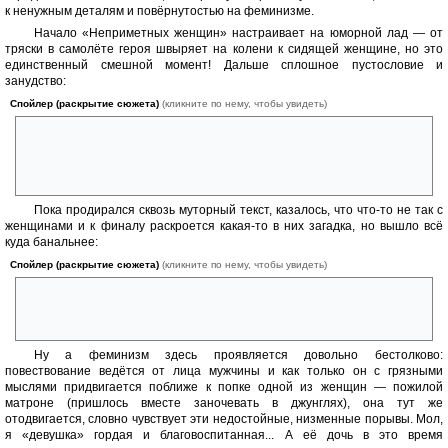
к ненужным деталям и повёрнутостью на феминизме.
Начало «Неприметных женщин» настраивает на юморной лад — от
тряски в самолёте героя швыряет на колени к сидящей женщине, но это
единственный смешной момент! Дальше сплошное пустословие и
занудство:
Спойлер (раскрытие сюжета)
(кликните по нему, чтобы увидеть)
авария в небе и посадка на остров, блуждание по джунглям, чересчур
подробное описание повреждённого колена и как в противовес
слишком поверхностное, я бы даже сказал — топорное, описание
неожиданно появившихся инопланетян и их техники.
Пока продирался сквозь муторный текст, казалось, что что-то не так с
женщинами и к финалу раскроется какая-то в них загадка, но вышло всё
куда банальнее:
Спойлер (раскрытие сюжета)
(кликните по нему, чтобы увидеть)
женщинам (ярым феминисткам) просто наскучило жить на Земле с
земными мужчинами и они готовы были сбежать абы куда и с кем,
лишь бы подальше от родной планеты.
Ну а феминизм здесь проявляется довольно бестолково:
повествование ведётся от лица мужчины и как только он с грязными
мыслями придвигается поближе к попке одной из женщин — пожилой
матроне (пришлось вместе заночевать в джунглях), она тут же
отодвигается, словно чувствует эти недостойные, низменные порывы. Мол,
я «девушка» гордая и благовоспитанная... А её дочь в это время