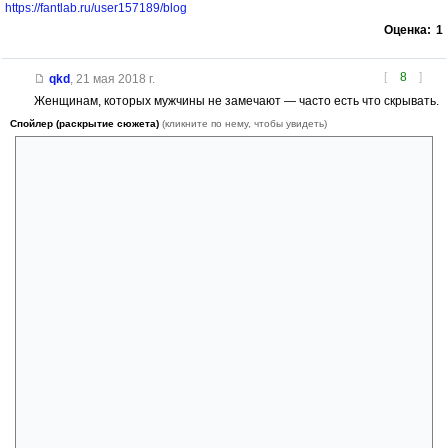
https://fantlab.ru/user157189/blog
Оценка:
1
[
8
]
qkd
,
21 мая 2018 г.
Женщинам, которых мужчины не замечают — часто есть что скрывать.
Спойлер (раскрытие сюжета)
(кликните по нему, чтобы увидеть)
Летели, упали, чудом выжили, нашли чужое, отдали(сь), спаслись и
улетели. Слишком гладко.
А может быть так, что по долгу службы главная героиня
имеющая доступ к информации и материалам связанными с
внеземными контактами, отправилась в путешествие со своей
дочерью. Устроила диверсию на перевозившем их самолёте, который
под чутким руководством индейца-пилота, совершил аварийную
посадку в обитаемых лишь браконьерами мангровых топях. Здесь,
после непродолжительной игры в выживание, она дожидается
заинтересованных лиц, и предлагая им сделку, покидает родную
планету в обмен на выкраденную из стен своей конторы вещь
(подающую сигналы), якобы принадлежавшую и потерянную ранее
визитёрами. Назад героине путь заказан, и как можно догадаться, не
только из-за кражи таинственного предмета. Или это паранойя
навеянная характером главного героя?
Что же это за штуковина, безответственно оставленная
инопланетными студентами? И не попади она в надёжные руки
спецслужб, какие могли быть последствия? Может это какой-нибудь