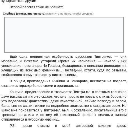
кувыркается с другим.
Второй рассказ тоже не блещет:
Спойлер (раскрытие сюжета)
(кликните по нему, чтобы увидеть)
чувак в должности механика столько налетал с инопланетянами
(читай — и наразвлекался), что секс с обычными, земными
женщинами кажется ему чем-то отвратительным и давно отжившим
свой век. О чём он и рассказывает в интервью одному журналисту.
Притом настроение этого чувака, вопреки полученным неземным
удовольствиям, почему-то скверное.
Ещё одна неприятная особенность рассказов Типтри-мл. — они
морально и сюжетно устарели (время их написания — начало 70-х):
упоминание повстанцев Че Гевары, бездарность в описании инопланетян,
хлещущий из всех дыр феминизм... Последний, кстати, судя по отзывам,
свойственен всему творчеству писательницы.
В общем, произведения Рыбина и Гончарова, несмотря на возраст,
оказались гораздо более свежи и оригинальны.
Конечно, представление о творчестве Типтри-мл. я составил только по
двум рассказам и кто-то скажет, что мне просто не повезло с их выбором, но
что поделаешь: фантастики, даже качественной, сейчас повсюду и валом,
банально не хватит жизни на подробное знакомство с каждым автором. Но
шанс мне понравиться у Типтри-мл. был. К сожалению, писательница его с
треском провалила и потому её толстенный фолиант смачным пинком
отправляется в мусорную корзину...
P.S.: новые отзывы в моей авторской колонке здесь: