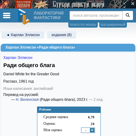
ЛАБОРАТОРИЯ
ФАНТАСТИКИ
поиск по жанру
расширенный
◄ Харлан Эллисон
издания (8)
Харлан Эллисон «Ради общего блага»
Харлан Эллисон
Ради общего блага
Daniel White for the Greater Good
Рассказ,
1961
год
Язык написания: английский
Перевод на русский:
—
Н. Виленская
(Ради общего блага)
; 2023 г.
— 2 изд.
Рейтинг
Средняя оценка:
6.79
Оценок:
24
Моя оценка:
-