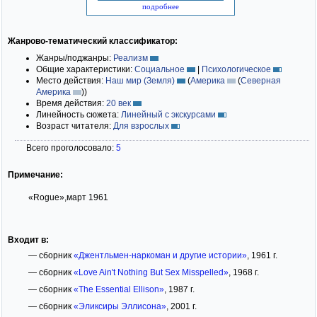
подробнее
Жанрово-тематический классификатор:
Жанры/поджанры:
Реализм
Общие характеристики:
Социальное
|
Психологическое
Место действия:
Наш мир (Земля)
(
Америка
(
Северная
Америка
)
)
Время действия:
20 век
Линейность сюжета:
Линейный с экскурсами
Возраст читателя:
Для взрослых
Всего проголосовало:
5
Примечание:
«Rogue»,март 1961
Входит в:
— сборник
«Джентльмен-наркоман и другие истории»
, 1961 г.
— сборник
«Love Ain't Nothing But Sex Misspelled»
, 1968 г.
— сборник
«The Essential Ellison»
, 1987 г.
— сборник
«Эликсиры Эллисона»
, 2001 г.