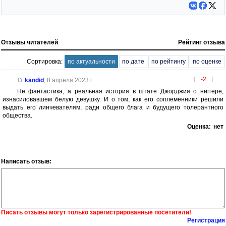
Отзывы читателей
Рейтинг отзыва
Сортировка:
по актуальности
по дате
по рейтингу
по оценке
[
-2
]
kandid
,
8 апреля 2023 г.
Не фантастика, а реальная история в штате Джорджия о ниггере,
изнасиловавшем белую девушку. И о том, как его соплеменники решили
выдать его линчевателям, ради общего блага и будущего толерантного
общества.
Оценка:
нет
Написать отзыв:
Писать отзывы могут только зарегистрированные посетители!
Регистрация