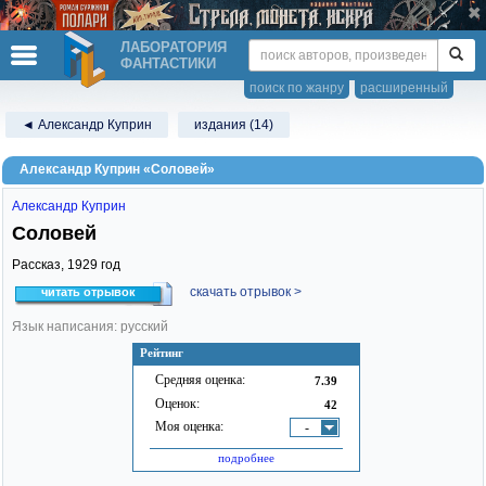
ЛАБОРАТОРИЯ
ФАНТАСТИКИ
поиск по жанру
расширенный
◄ Александр Куприн
издания (14)
Александр Куприн «Соловей»
Александр Куприн
Соловей
Рассказ,
1929
год
скачать отрывок >
читать отрывок
Язык написания: русский
Рейтинг
Средняя оценка:
7.39
Оценок:
42
Моя оценка:
-
подробнее