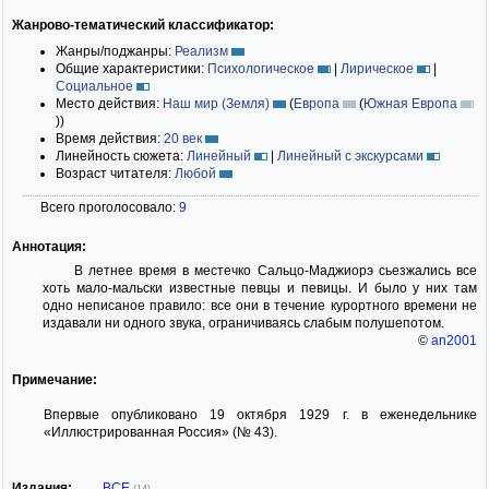
Жанрово-тематический классификатор:
Жанры/поджанры:
Реализм
Общие характеристики:
Психологическое
|
Лирическое
|
Социальное
Место действия:
Наш мир (Земля)
(
Европа
(
Южная Европа
)
)
Время действия:
20 век
Линейность сюжета:
Линейный
|
Линейный с экскурсами
Возраст читателя:
Любой
Всего проголосовало:
9
Аннотация:
В летнее время в местечко Сальцо-Маджиорэ сьезжались все
хоть мало-мальски известные певцы и певицы. И было у них там
одно неписаное правило: все они в течение курортного времени не
издавали ни одного звука, ограничиваясь слабым полушепотом.
©
an2001
Примечание:
Впервые опубликовано 19 октября 1929 г. в еженедельнике
«Иллюстрированная Россия» (№ 43).
Издания:
ВСЕ
(14)