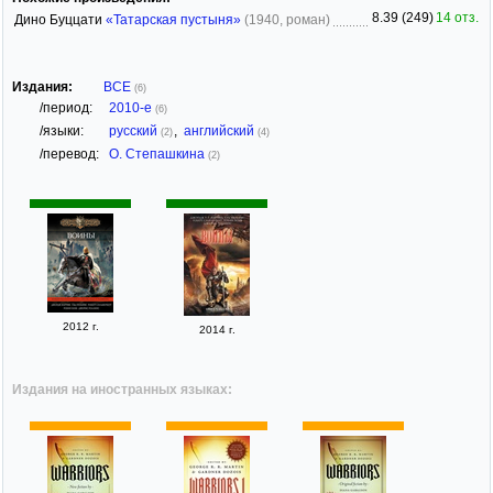
8.39 (249)
14 отз.
Дино Буццати
«Татарская пустыня»
(1940, роман)
Издания:
ВСЕ
(6)
/период:
2010-е
(6)
/языки:
русский
,
английский
(2)
(4)
/перевод:
О. Степашкина
(2)
2012 г.
2014 г.
Издания на иностранных языках: