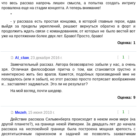
что весь рассказ напрочь лишен смысла, а попытка создать интригу
провалена еще на стадии концепта. А теперь внимание!
*
- у рассказа есть простая концовка, в которой главные герои, едва
выйдя за пределы укреплений, решают вернуться обратно в форт и
продолжить ждать связи с командованием, от которых не было вестей вот
уже на протяжении более двух лет. Браво! Просто, браво!
Оценка:
1
[
1
]
Al_cluw
,
23 декабря 2016 г.
Замечательный рассказ. Автора безвозвратно забыли у нас, а очень
зря. Отличная философская притча о том, как становится грустно и
неинтересно жить без врагов. Кажется, подобных произведений мне не
попадалось (или я забыл), но этот рассказ просто потрясает воображение
и... заставляет задуматься. Это ли не результат?
На мой взгляд, почти шедевр.
Оценка:
9
[
1
]
Mezeh
,
15 июня 2010 г.
Действие рассказа Сильвенберга происходит в неком ином мире (на
другой планете?), на границе некой Империи. За двадцать лет до начала
рассказа на неспокойной границе была построена мощная крепость с
десятитысячным гарнизоном и задачей не позволять захватчикам