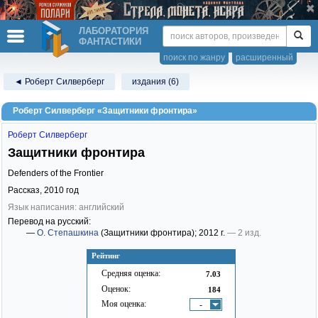
ЛАБОРАТОРИЯ
ФАНТАСТИКИ
поиск по жанру
расширенный
◄ Роберт Силверберг
издания (6)
Роберт Силверберг «Защитники фронтира»
Роберт Силверберг
Защитники фронтира
Defenders of the Frontier
Рассказ,
2010
год
Язык написания: английский
Перевод на русский:
—
О. Степашкина
(Защитники фронтира)
; 2012 г.
— 2 изд.
Рейтинг
Средняя оценка:
7.03
Оценок:
184
Моя оценка:
-