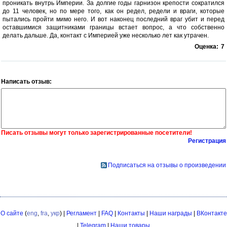
проникать внутрь Империи. За долгие годы гарнизон крепости сократился
до 11 человек, но по мере того, как он редел, редели и враги, которые
пытались пройти мимо него. И вот наконец последний враг убит и перед
оставшимися защитниками границы встает вопрос, а что собственно
делать дальше. Да, контакт с Империей уже несколько лет как утрачен.
Оценка:
7
Написать отзыв:
Писать отзывы могут только зарегистрированные посетители!
Регистрация
Подписаться на отзывы о произведении
О сайте
(
eng
,
fra
,
укр
) |
Регламент
|
FAQ
|
Контакты
|
Наши награды
|
ВКонтакте
|
Telegram
|
Наши товары