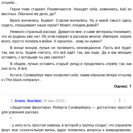
отшибе...
Герои тоже стареют. Размягчаются. Находят себе, извиняюсь, баб из
местных. Обычное же дело, да?
Враги кончились. Бывает. Совсем кончились. Ну и какой смысл здесь
сидеть, спрашивают наши герои? Может, поедем домой?
Немного странный рассказ. Думается мне, и сами ветераны понимают,
что их родины уже нет. Об этом говорит в рассказе многое. Империя, скорее
всего, просто погибла в войне. А гарнизон... кому он нужен?
В конце концов, лучше не проверять неизведанное. Пусть всё будет
так, как есть. Будем считать, что всё идёт так, как надо. Да и как женщин
оставить, с которыми ты уже сжился?
В общем, лучше оставить старый уклад и продолжать службу так, как
оно есть. И всё.
Кстати, Силверберг явно позволил себе таким образом лёгкую отсылку
к «The black company»...
Оценка:
7
[
1
]
Artem_Nochkin
,
29 мая 2019 г.
«Защитники фронтира» Роберта Силверберга — достаточно простой
для усвоения рассказ.
*
- у него есть простая завязка, в которой у группы солдат, что охраняли
форт всю сознательную жизнь, вдруг появились вопросы к командованию,