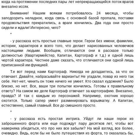
когда на протяжении последних пары лет непрекращающийся поток врагов
внезапно иссяк.
Внимание! Нашим воякам потребовалось 24 месяца, чтобы
заподозрить неладное, когда связь с основной базой пропала, поставки
продовольствия прекратились, а враги кончились. Два года они просто
сидели и ждали! Интересно, чего?
*
- у рассказа есть простые главные герои. Герои без имени, фамилии,
истории, характеров и всего того, что делает нарисованных человечков
настоящими людьми. Вообщем, отличаются они в рассказе только
должностью (Квартирмейстер, Капитан, Картограф и т.д.) и одной лишь
чертой характера. Честнее даже сказать, что отличаются они одной лишь
приписанной им функцией.
Т.е вот перед нами Картограф. Никогда не догадаетесь, за что он
отвечает. Давайте, набрасывайте варианты! Не угадали, повар из него так
себе. Нет-нет, чинить он тоже ничего не умеет. Кто сказал художник? Было
близко, но нет. Все, ваши три попытки кончились. Готовы к правильному
ответу? На самом же деле Картограф отвечает за картографию. Внезапно,
правда? И так с каждым из персонажей. Например, охотник хорошо
охотится. Только сапер умеет разминировать взрывчатку. А Капитан,
естественно, самый главный. Все до смешного просто.
*
- у рассказа есть простая интрига. Уйдут ли наши герои из
заброшенного форта или еще подождут пару десятков лет, чтобы вот
наверняка убедиться, что про них все забыли? На мой взгляд, все более,
очевидно. Видь, если бы не было путешествия из форта, то оказалась бы,