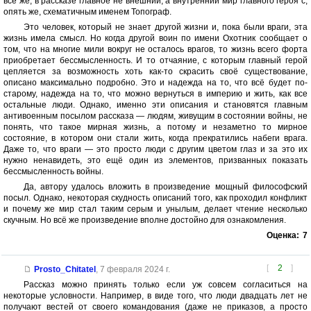
всё же, в рассказе главное не внешний, а внутренний мир главного героя с,
опять же, схематичным именем Топограф.
Это человек, который не знает другой жизни и, пока были враги, эта
жизнь имела смысл. Но когда другой воин по имени Охотник сообщает о
том, что на многие мили вокруг не осталось врагов, то жизнь всего форта
приобретает бессмысленность. И то отчаяние, с которым главный герой
цепляется за возможность хоть как-то скрасить своё существование,
описано максимально подробно. Это и надежда на то, что всë будет по-
старому, надежда на то, что можно вернуться в империю и жить, как все
остальные люди. Однако, именно эти описания и становятся главным
антивоенным посылом рассказа — людям, живущим в состоянии войны, не
понять, что такое мирная жизнь, а потому и незаметно то мирное
состояние, в котором они стали жить, когда прекратились набеги врага.
Даже то, что враги — это просто люди с другим цветом глаз и за это их
нужно ненавидеть, это ещё один из элементов, призванных показать
бессмысленность войны.
Да, автору удалось вложить в произведение мощный философский
посыл. Однако, некоторая скудность описаний того, как проходил конфликт
и почему же мир стал таким серым и унылым, делает чтение несколько
скучным. Но всё же произведение вполне достойно для ознакомления.
Оценка:
7
[
2
]
Prosto_Chitatel
,
7 февраля 2024 г.
Рассказ можно принять только если уж совсем согласиться на
некоторые условности. Например, в виде того, что люди двадцать лет не
получают вестей от своего командования (даже не приказов, а просто