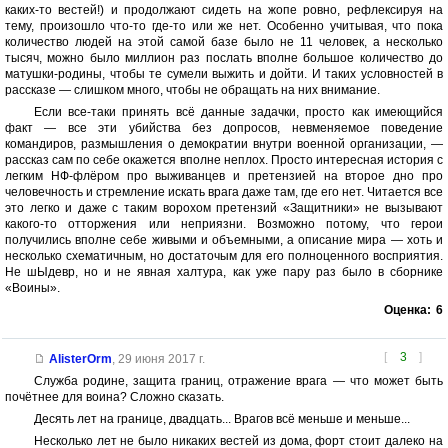
каких-то вестей!) и продолжают сидеть на жопе ровно, рефлексируя на
тему, произошло что-то где-то или же нет. Особенно учитывая, что пока
количество людей на этой самой базе было не 11 человек, а несколько
тысяч, можно было миллион раз послать вполне большое количество до
матушки-родины, чтобы те сумели выжить и дойти. И таких условностей в
рассказе — слишком много, чтобы не обращать на них внимание.
Если все-таки принять всё данные задачки, просто как имеющийся
факт — все эти убийства без допросов, невменяемое поведение
командиров, размышления о демократии внутри военной организации, —
рассказ сам по себе окажется вполне неплох. Просто интересная история с
легким НФ-флёром про выживанцев и претензией на второе дно про
человечность и стремление искать врага даже там, где его нет. Читается все
это легко и даже с таким ворохом претензий «Защитники» не вызывают
какого-то отторжения или неприязни. Возможно потому, что герои
получились вполне себе живыми и объемными, а описание мира — хоть и
несколько схематичным, но достаточым для его полноценного восприятия.
Не шЫдевр, но и не явная халтура, как уже пару раз было в сборнике
«Воины».
Оценка:
6
[
3
]
AlisterOrm
,
29 июня 2017 г.
Служба родине, защита границ, отражение врага — что может быть
почётнее для воина? Сложно сказать.
Десять лет на границе, двадцать... Врагов всё меньше и меньше...
Несколько лет не было никаких вестей из дома, форт стоит далеко на