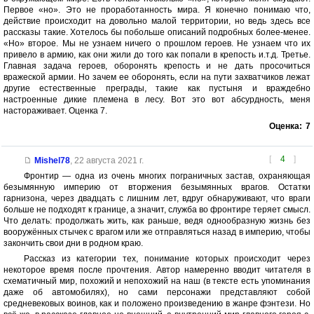
Первое «но». Это не проработанность мира. Я конечно понимаю что,
действие происходит на довольно малой территории, но ведь здесь все
рассказы такие. Хотелось бы побольше описаний подробных более-менее.
«Но» второе. Мы не узнаем ничего о прошлом героев. Не узнаем что их
привело в армию, как они жили до того как попали в крепость и.т.д. Третье.
Главная задача героев, оборонять крепость и не дать просочиться
вражеской армии. Но зачем ее оборонять, если на пути захватчиков лежат
другие естественные преграды, такие как пустыня и враждебно
настроенные дикие племена в лесу. Вот это вот абсурдность, меня
настораживает. Оценка 7.
Оценка:
7
[
4
]
Mishel78
,
22 августа 2021 г.
Фронтир — одна из очень многих пограничных застав, охраняющая
безымянную империю от вторжения безымянных врагов. Остатки
гарнизона, через двадцать с лишним лет, вдруг обнаруживают, что враги
больше не подходят к границе, а значит, служба во фронтире теряет смысл.
Что делать: продолжать жить, как раньше, ведя однообразную жизнь без
вооружëнных стычек с врагом или же отправляться назад в империю, чтобы
закончить свои дни в родном краю.
Рассказ из категории тех, понимание которых происходит через
некоторое время после прочтения. Автор намеренно вводит читателя в
схематичный мир, похожий и непохожий на наш (в тексте есть упоминания
даже об автомобилях), но сами персонажи представляют собой
средневековых воинов, как и положено произведению в жанре фэнтези. Но