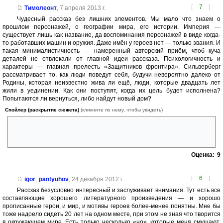
[
7
]
Тимолеонт
,
7 апреля 2013 г.
Чудесный рассказ без лишних элементов. Мы мало что знаем о
прошлом персонажей, о географии мира, его истории. Империя —
существует лишь как название, да воспоминания персонажей в виде когда-
то работавших машин и оружия. Даже имён у героев нет — только звания. И
такая минималистичность — намеренный авторский приём, чтоб куча
деталей не отвлекали от главной идеи рассказа. Психологичность и
характеры — главная прелесть «Защитников фронтира». Сильверберг
рассматривает то, как люди поведут себя, будучи невероятно далеко от
Родины, которая неизвестно жива ли ещё, люди, которые двадцать лет
жили в уединении. Как они поступят, когда их цель будет исполнена?
Попытаются ли вернуться, либо найдут новый дом?
Спойлер (раскрытие сюжета)
(кликните по нему, чтобы увидеть)
Заканчивается рассказ как раз вторым вариантом. До ухода крепость
была лишь лагерем воинов, но в тот момент, когда Картограф убил
Коммандира и решено было вернуться, она стала их Домом.
Оценка:
9
[
6
]
igor_pantyuhov
,
24 декабря 2012 г.
Рассказ безусловно интересный и заслуживает внимания. Тут есть все
составляющие хорошего литературного произведения — и хорошо
прописанные герои, и мир, и мотивы героев более-менее понятны. Мне бы
тоже надоело сидеть 20 лет на одном месте, при этом не зная что творится
в окружающем мире. Есть только несколько «но», которые меня смущают.