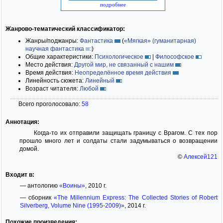
подробнее
Жанрово-тематический классификатор:
Жанры/поджанры:
Фантастика
(
«Мягкая» (гуманитарная)
научная фантастика
)
Общие характеристики:
Психологическое
|
Философское
Место действия:
Другой мир, не связанный с нашим
Время действия:
Неопределённое время действия
Линейность сюжета:
Линейный
Возраст читателя:
Любой
Всего проголосовало:
58
Аннотация:
Когда-то их отправили защищать границу с Врагом. С тех пор
прошло много лет и солдаты стали задумываться о возвращении
домой.
©
Алексей121
Входит в:
— антологию
«Воины»
, 2010 г.
— сборник
«The Millennium Express: The Collected Stories of Robert
Silverberg, Volume Nine (1995-2009)»
, 2014 г.
Похожие произведения: