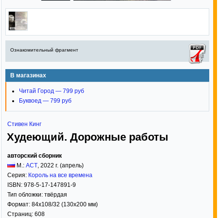
Ознакомительный фрагмент
В магазинах
Читай Город — 799 руб
Буквоед — 799 руб
Стивен Кинг
Худеющий. Дорожные работы
авторский сборник
М.:
АСТ
,
2022
г. (апрель)
Серия:
Король на все времена
ISBN:
978-5-17-147891-9
Тип обложки:
твёрдая
Формат:
84x108/32
(130x200 мм)
Страниц:
608