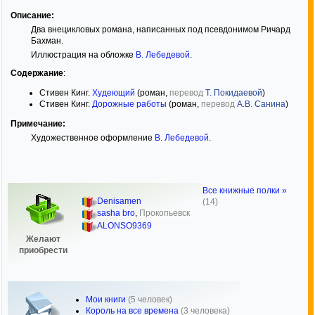
Описание:
Два внецикловых романа, написанных под псевдонимом Ричард
Бахман.
Иллюстрация на обложке
В. Лебедевой
.
Содержание
:
Стивен Кинг.
Худеющий
(роман,
перевод
Т. Покидаевой
)
Стивен Кинг.
Дорожные работы
(роман,
перевод
А.В. Санина
)
Примечание:
Художественное оформление
В. Лебедевой
.
Все книжные полки »
Denisamen
(14)
sasha bro
,
Прокопьевск
ALONSO9369
Желают
приобрести
Мои книги
(5 человек)
Король на все времена
(3 человека)