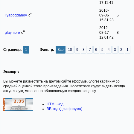
17:11:41
2016-
ilyabogdanov
09-06
6
15:31:23
2012-
glaymore
08-17
8
12:01:42
Страницы:
1
Фильтр:
Все
10
9
8
7
6
5
4
3
2
1
Экспорт:
Вы можете разместить на другом сайте (форуме, блоге) картинку со
средней оценкой этого произведения. Посетители будут видеть всегда
актуальную, мгновенно обновляемую среднюю оценку.
HTML-код
BB-код (для форума)