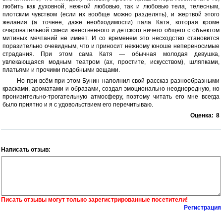
любить как духовной, нежной любовью, так и любовью тела, телесным,
плотским чувством (если их вообще можно разделять), и жертвой этого
желания (а точнее, даже необходимости) пала Катя, которая кроме
очаровательной смеси женственного и детского ничего общего с объектом
митиных мечтаний не имеет. И со временем это несходство становится
поразительно очевидным, что и приносит нежному юноше непереносимые
страдания. При этом сама Катя — обычная молодая девушка,
увлекающаяся модным театром (ах, простите, искусством), шляпками,
платьями и прочими подобными вещами.
Но при всём при этом Бунин наполнил свой рассказ разнообразными
красками, ароматами и образами, создал эмоционально неоднородную, но
пронизительно-трогательную атмосферу, поэтому читать его мне всегда
было приятно и я с удовольствием его перечитываю.
Оценка:
8
Написать отзыв:
Писать отзывы могут только зарегистрированные посетители!
Регистрация