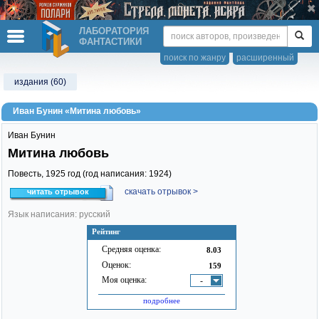
ЛАБОРАТОРИЯ
ФАНТАСТИКИ
поиск по жанру
расширенный
издания (60)
Иван Бунин «Митина любовь»
Иван Бунин
Митина любовь
Повесть,
1925
год (год написания: 1924)
скачать отрывок >
читать отрывок
Язык написания: русский
Рейтинг
Средняя оценка:
8.03
Оценок:
159
Моя оценка:
-
подробнее