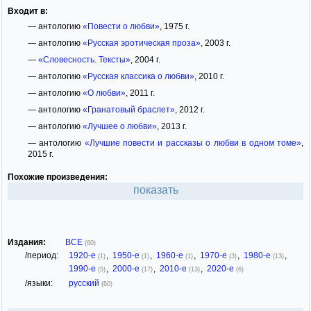
Входит в:
— антологию
«Повести о любви»
, 1975 г.
— антологию
«Русская эротическая проза»
, 2003 г.
—
«Словесность. Тексты»
, 2004 г.
— антологию
«Русская классика о любви»
, 2010 г.
— антологию
«О любви»
, 2011 г.
— антологию
«Гранатовый браслет»
, 2012 г.
— антологию
«Лучшее о любви»
, 2013 г.
— антологию
«Лучшие повести и рассказы о любви в одном томе»
,
2015 г.
Похожие произведения:
показать
Издания:
ВСЕ
(60)
/период:
1920-е
,
1950-е
,
1960-е
,
1970-е
,
1980-е
,
(1)
(1)
(1)
(3)
(13)
1990-е
,
2000-е
,
2010-е
,
2020-е
(5)
(17)
(13)
(6)
/языки:
русский
(60)