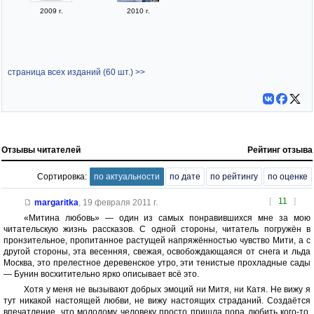
2009 г.
2010 г.
страница всех изданий (60 шт.) >>
Отзывы читателей
Рейтинг отзыва
Сортировка:
по актуальности
по дате
по рейтингу
по оценке
[
11
]
margaritka
,
19 февраля 2011 г.
«Митина любовь» — один из самых понравившихся мне за мою
читательскую жизнь рассказов. С одной стороны, читатель погружён в
пронзительное, пропитанное растущей напряжённостью чувство Мити, а с
другой стороны, эта весенняя, свежая, освобождающаяся от снега и льда
Москва, это прелестное деревенское утро, эти тенистые прохладные сады
— Бунин восхитительно ярко описывает всё это.
Хотя у меня не вызывают добрых эмоций ни Митя, ни Катя. Не вижу я
тут никакой настоящей любви, не вижу настоящих страданий. Создаётся
впечатление, что молодому человеку просто пришла пора любить кого-то,