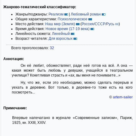
Жанрово-тематический классификатор:
Жанры/поджанры:
Реализм
|
Любовный роман
Общие характеристики:
Психологическое
Место действия:
Наш мир (Земля)
(
Россия/СССР/Русь
)
Время действия:
Новое время (17-19 века)
Линейность сюжета:
Линейный
Возраст читателя:
Для взрослых
Всего проголосовало:
32
Аннотация:
Он её любит, обожествляет, ради неё готов на всё. А она —
какая может быть любовь у девушки, учащейся в театральном
училище? Кокетливая страсть и «ах, вы меня не понимаете...»
Ну, что же, если это необходимо, можно сделать перерыв и
уехать в деревню. Вот только, в деревне-то тоже есть на кого
посмотреть...
©
artem-sailer
Примечание:
Впервые напечатано в журнале «Современные записки», Париж,
1925, кн. XXIII, XXIV.