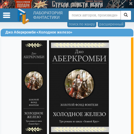
ЛАБОРАТОРИЯ
ФАНТАСТИКИ
поиск по жанру
расширенный
Джо Аберкромби «Холодное железо»