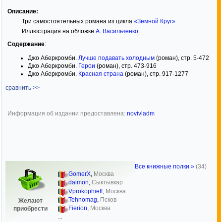
Описание:
Три самостоятельных романа из цикла
«Земной Круг»
.
Иллюстрация на обложке
А. Васильченко
.
Содержание
:
Джо Аберкромби.
Лучше подавать холодным
(роман), стр. 5-472
Джо Аберкромби.
Герои
(роман), стр. 473-916
Джо Аберкромби.
Красная страна
(роман), стр. 917-1277
сравнить >>
Информация об издании предоставлена:
novivladm
Все книжные полки »
(34)
GomerX
,
Москва
daimon
,
Сыктывкар
Vprokophieff
,
Москва
Tehnomag
,
Псков
Желают
Fierion
,
Москва
приобрести
...