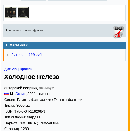
Ознакомительный фрагмент
В магазинах
Литрес — 699 руб
Джо Аберкромби
Холодное железо
авторский сборник,
омнибус
М.:
Эксмо
,
2021
г. (март)
Серия:
Гиганты фантастики / Гиганты фэнтези
Тираж:
3000 экз.
ISBN:
978-5-04-118208-3
Тип обложки:
твёрдая
Формат:
70x100/16
(170x240 мм)
Страниц:
1280