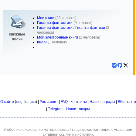
Мои книги
(28 человек)
Гиганты фантастики
(9 человек)
Гиганты фантастики / Гиганты фэнтези
(2
человека)
Книжные
Мои электронные книги
(2 человека)
полки
Книги
(1 человек)
...
О сайте
(
eng
,
fra
,
укр
) |
Регламент
|
FAQ
|
Контакты
|
Наши награды
|
ВКонтакте
|
Telegram
|
Наши товары
Любое использование материалов сайта допускается только с указанием
активной ссылки на источник.