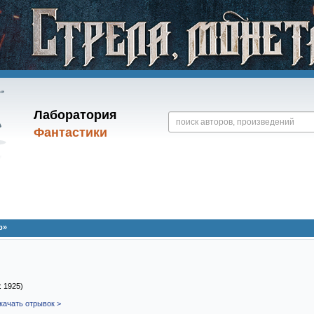
Лаборатория
Фантастики
р»
: 1925)
качать отрывок >