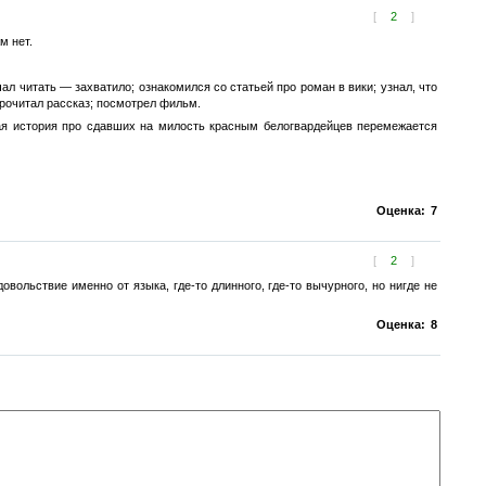
[
2
]
м нет.
ал читать — захватило; ознакомился со статьей про роман в вики; узнал, что
рочитал рассказ; посмотрел фильм.
хая история про сдавших на милость красным белогвардейцев перемежается
Оценка:
7
[
2
]
вольствие именно от языка, где-то длинного, где-то вычурного, но нигде не
Оценка:
8