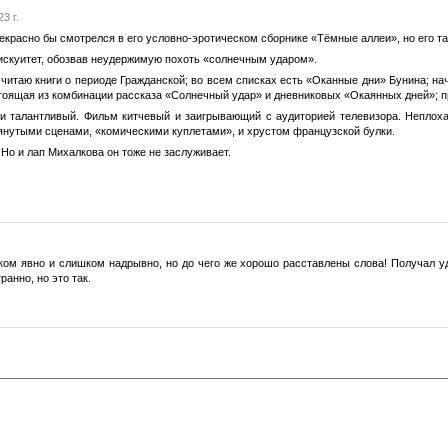
3 г.
екрасно бы смотрелся в его условно-эротическом сборнике «Тёмные аллеи», но его та
искуитет, обозвав неудержимую похоть «солнечным ударом».
 читаю книги о периоде Гражданской; во всем списках есть «Оканные дни» Бунина; нач
тоящая из комбинации рассказа «Солнечный удар» и дневниковых «Окаянных дней»; п
й и талантливый. Фильм китчевый и заигрывающий с аудиторией телевизора. Непло
тянутыми сценами, «комическими куплетами», и хрустом французской булки.
 Но и лап Михалкова он тоже не заслуживает.
ком явно и слишком надрывно, но до чего же хорошо расставлены слова! Получал удо
ранно, но это так.