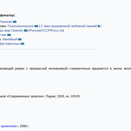
ификатор:
Реализм
тики:
Психологическое
|
С ярко выраженной любовной линией
аш мир (Земля)
(
Россия/СССР/Русь
)
0 век
а:
Линейный
Для взрослых
игающий роман с прекрасной незнакомкой стремительно врывается в жизнь молод
але «Современные записки», Париж, 1926, кн. XXVIII.
 временем»
, 1990 г.