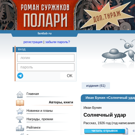
fantlab ru
регистрация
|
забыли пароль?
вход
OK
издания (61)
Главная
Иван Бунин «Солнечный уда
Авторы, книги
Иван Бунин
Новинки и планы
Солнечный удар
Награды, премии
Рассказ,
1926
год (год написания
Рейтинги
читать отрывок
с