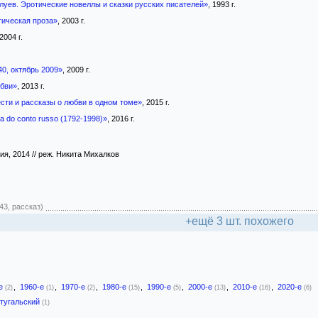
луев. Эротические новеллы и сказки русских писателей»
, 1993 г.
тическая проза»
, 2003 г.
 2004 г.
, октябрь 2009»
, 2009 г.
бви»
, 2013 г.
сти и рассказы о любви в одном томе»
, 2015 г.
ia do conto russo (1792-1998)»
, 2016 г.
сия, 2014 // реж. Никита Михалков
43, рассказ)
+ещё 3 шт. похожего
-е
,
1960-е
,
1970-е
,
1980-е
,
1990-е
,
2000-е
,
2010-е
,
2020-е
(2)
(1)
(2)
(15)
(5)
(13)
(16)
(6)
тугальский
(1)