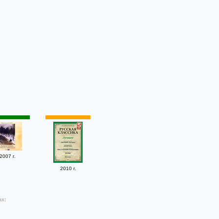
2007 г.
2010 г.
ах: