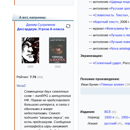
— антологию
«Царица поце
— антологию
«Русская эро
—
«Словесность. Тексты»
,
А вот, например:
—
«Короткий текст»
, 2008 г.
Данияр Сугралинов
— журнал
«Жемчужина № 40
Дисгардиум. Угроза А-класса
— антологию
«Лучшее о лю
— антологию
«Лучшие пове
— антологию
«Nova antolog
Экранизации:
—
«Солнечный удар»
, Рос
2025
2022
Рейтинг:
7.74
(304)
Похожие произведения:
Иван Бунин
«Тёмные аллеи»
(19
VovaZ
:
Совмещение двух сюжетных
схем – литRPG и антиутопия
НФ. Первая не представляет
большого интереса, в связи с
обычными в жанре
Издания:
ВСЕ
(61)
недостатками. Сюжет
/период:
1920-е
,
1950
подчинён "качанию перса", то
(1)
есть предсказуем. Сообщения
/языки:
русский
,
пор
(60)
интерфейса игры занимают