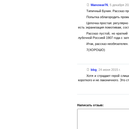
Manowar76
,
5 декабря 202
Типичный Бунин. Рассказ пр
Попытка облагородить пром
Цепочка простая: регулярно
есть экранизация помотивам, сос
Рассказ пустой, но кратки
лубочной Россией 1907 года с за
Итак, рассказ необязателен.
7(ХОРОШО)
bbg
,
24 июня 2015 г.
Хотя и страдает герой слиш
короткого и не лаконичного. Это ст
Написать отзыв: