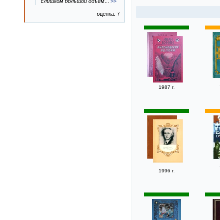
слишком большой объём
...
>>
оценка: 7
1987 г.
1996 г.