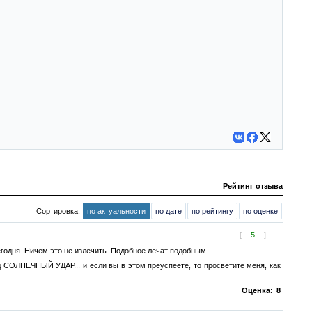
Рейтинг отзыва
Сортировка:
по актуальности
по дате
по рейтингу
по оценке
[
5
]
егодня. Ничем это не излечить. Подобное лечат подобным.
д СОЛНЕЧНЫЙ УДАР... и если вы в этом преуспеете, то просветите меня, как
Оценка:
8