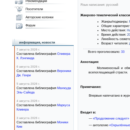
Рекомендации
Язык написания: русский
Посетители
Жанрово-тематический класс
Авторские колонки
Жанры/поджанры:
Форум
Общие характерис
Место действия:
Н
Время действия:
2
Линейность сюжет
информация, новости
Возраст читателя:
7 августа 2026 г.
Всего проголосовало:
33
Составлена библиография
Оливера
К. Лэнгмида
Аннотация:
6 августа 2026 г.
Молниеносный и обж
Составлена библиография
Вероники
всепоглощающей страсти.
Дж. Генри
5 августа 2026 г.
Примечание:
Составлена библиография
Махмуда
Эль-Сайеда
Впервые напечатано в журн
4 августа 2026 г.
Составлена библиография
Маркуса
Кливера
Входит в:
3 августа 2026 г.
—
«Продолжение следует»
Составлена библиография
Моники
— антологию
«Окрылённые
Ким