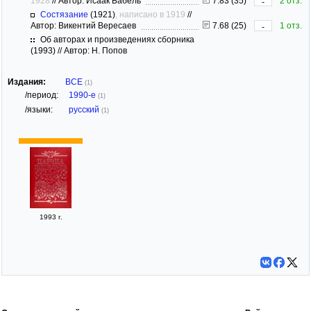
1928
//
Автор: Исаак Бабель
7.83 (35)
2 отз.
-
Состязание
(1921)
, написано в 1919
//
Автор: Викентий Вересаев
7.68 (25)
1 отз.
-
Об авторах и произведениях сборника
(1993) // Автор: Н. Попов
Издания:
ВСЕ
(1)
/период:
1990-е
(1)
/языки:
русский
(1)
1993 г.