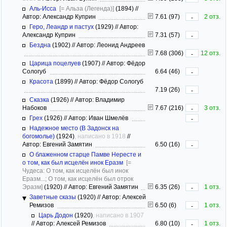
Аль-Исса
[= Альза (Легенда)]
(1894)
//
Автор: Александр Куприн
7.61 (97)
2 отз.
-
Геро, Леандр и пастух
(1929)
//
Автор:
Александр Куприн
7.31 (57)
-
Бездна
(1902)
//
Автор: Леонид Андреев
7.68 (306)
12 отз.
-
Царица поцелуев
(1907)
//
Автор: Фёдор
Сологуб
6.64 (46)
-
Красота
(1899)
//
Автор: Фёдор Сологуб
7.19 (26)
-
Сказка
(1926)
//
Автор: Владимир
Набоков
7.67 (216)
3 отз.
-
Грех
(1926)
//
Автор: Иван Шмелёв
-
Надежное место (В Задонск на
богомолье)
(1924)
, написано в 1918
//
Автор: Евгений Замятин
6.50 (16)
-
О блаженном старце Памве Нересте и
о том, как был исцелён инок Еразм
[=
Чудеса: О том, как исцелён был инок
Еразм...; О том, как исцелён был отрок
Эразм]
(1920)
//
Автор: Евгений Замятин
6.35 (26)
1 отз.
-
Заветные сказы
(1920)
//
Автор: Алексей
Ремизов
6.50 (6)
1 отз.
-
Царь Додон
(1920)
, написано в 1907
//
Автор: Алексей Ремизов
6.80 (10)
1 отз.
-