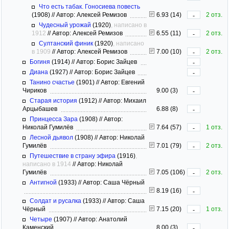
Что есть табак. Гоносиева повесть
(1908)
//
Автор: Алексей Ремизов
6.93 (14)
2 отз.
-
Чудесный урожай
(1920)
, написано в
1912
//
Автор: Алексей Ремизов
6.55 (11)
2 отз.
-
Султанский финик
(1920)
, написано
в 1909
//
Автор: Алексей Ремизов
7.00 (10)
2 отз.
-
Богиня
(1914)
//
Автор: Борис Зайцев
-
Диана
(1927)
//
Автор: Борис Зайцев
-
Танино счастье
(1901)
//
Автор: Евгений
Чириков
9.00 (3)
-
Старая история
(1912)
//
Автор: Михаил
Арцыбашев
6.88 (8)
-
Принцесса Зара
(1908)
//
Автор:
Николай Гумилёв
7.64 (57)
1 отз.
-
Лесной дьявол
(1908)
//
Автор: Николай
Гумилёв
7.01 (79)
2 отз.
-
Путешествие в страну эфира
(1916)
,
написано в 1914
//
Автор: Николай
Гумилёв
7.05 (106)
2 отз.
-
Антигной
(1933)
//
Автор: Саша Чёрный
8.19 (16)
-
Солдат и русалка
(1933)
//
Автор: Саша
Чёрный
7.15 (20)
1 отз.
-
Четыре
(1907)
//
Автор: Анатолий
Каменский
8.00 (3)
-