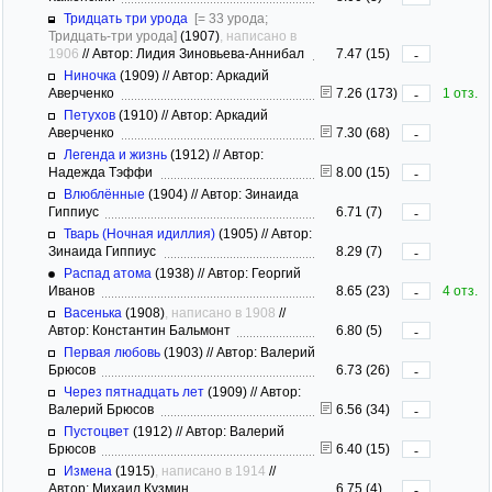
Тридцать три урода
[= 33 урода;
Тридцать-три урода]
(1907)
, написано в
1906
//
Автор: Лидия Зиновьева-Аннибал
7.47 (15)
-
Ниночка
(1909)
//
Автор: Аркадий
Аверченко
7.26 (173)
1 отз.
-
Петухов
(1910)
//
Автор: Аркадий
Аверченко
7.30 (68)
-
Легенда и жизнь
(1912)
//
Автор:
Надежда Тэффи
8.00 (15)
-
Влюблённые
(1904)
//
Автор: Зинаида
Гиппиус
6.71 (7)
-
Тварь (Ночная идиллия)
(1905)
//
Автор:
Зинаида Гиппиус
8.29 (7)
-
Распад атома
(1938)
//
Автор: Георгий
Иванов
8.65 (23)
4 отз.
-
Васенька
(1908)
, написано в 1908
//
Автор: Константин Бальмонт
6.80 (5)
-
Первая любовь
(1903)
//
Автор: Валерий
Брюсов
6.73 (26)
-
Через пятнадцать лет
(1909)
//
Автор:
Валерий Брюсов
6.56 (34)
-
Пустоцвет
(1912)
//
Автор: Валерий
Брюсов
6.40 (15)
-
Измена
(1915)
, написано в 1914
//
Автор: Михаил Кузмин
6.75 (4)
-