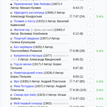
Приключения Эме Лебефа
(1907)
//
Автор: Михаил Кузмин
8.43 (7)
-
Афродита заступница
(1906)
//
Автор:
Александр Кондратьев
7.67 (24)
3 отз.
-
Поэмия о Хатсу
(1915)
//
Автор: Василий
Каменский
-
Жители гор
[= Девы русские]
(1940)
//
Автор: Велимир Хлебников
6.12 (8)
-
Поцелуй свиданья
(1957)
//
Автор:
Галина Кузнецова
-
Без черёмухи
(1926)
//
Автор:
Пантелеймон Романов
6.96 (28)
1 отз.
-
Куприянов и Наташа
(1977)
, написано в
1931
//
Автор: Александр Введенский
8.80 (5)
-
Год их жизни
(1917)
//
Автор: Борис
Пильняк
8.67 (6)
-
Нижегородский откос
(1928)
//
Автор:
Борис Пильняк
8.00 (1)
-
Фро
(1936)
//
Автор: Андрей Платонов
7.47 (85)
1 отз.
-
Река Потудань
(1937)
//
Автор: Андрей
Платонов
8.36 (115)
1 отз.
-
Сказка про бабу
(1923)
//
Автор: Исаак
Бабель
6.47 (32)
1 отз.
-
Мой первый гонорар
(1963)
, написано в