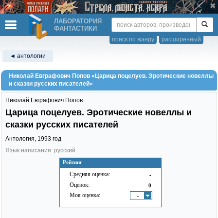
ЛАБОРАТОРИЯ
ФАНТАСТИКИ
поиск по жанру
расширенный
◄ антологии
Николай Евграфович Попов «Царица поцелуев. Эротические новеллы
и сказки русских писателей»
Николай Евграфович Попов
Царица поцелуев. Эротические новеллы и
сказки русских писателей
Антология,
1993
год
Язык написания: русский
Рейтинг
Средняя оценка:
-
Оценок:
0
Моя оценка:
-