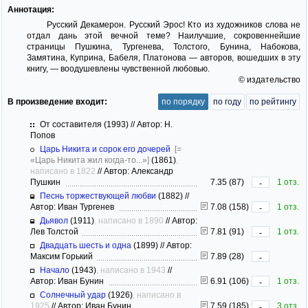
Аннотация:
Русский Декамерон. Русский Эрос! Кто из художников слова не
отдал дань этой вечной теме? Наилучшие, сокровеннейшие
страницы Пушкина, Тургенева, Толстого, Бунина, Набокова,
Замятина, Куприна, Бабеля, Платонова — авторов, вошедших в эту
книгу, — воодушевлены чувственной любовью.
© издательство
В произведение входит:
по порядку
по году
по рейтингу
От составителя (1993) // Автор: Н.
Попов
Царь Никита и сорок его дочерей
[=
«Царь Никита жил когда-то...»]
(1861)
,
написано в 1822
//
Автор: Александр
Пушкин
7.35 (87)
1 отз.
-
Песнь торжествующей любви
(1882)
//
Автор: Иван Тургенев
7.08 (158)
1 отз.
-
Дьявол
(1911)
, написано в 1890
//
Автор:
Лев Толстой
7.81 (91)
1 отз.
-
Двадцать шесть и одна
(1899)
//
Автор:
Максим Горький
7.89 (28)
-
Начало
(1943)
, написано в 1943
//
Автор: Иван Бунин
6.91 (106)
1 отз.
-
Солнечный удар
(1926)
, написано в
1925
//
Автор: Иван Бунин
7.59 (185)
3 отз.
-