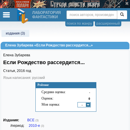
ЛАБОРАТОРИЯ
ФАНТАСТИКИ
поиск по жанру
расширенный
издания (3)
Елена Зубарева «Если Рождество рассердится...»
Елена Зубарева
Если Рождество рассердится...
Статья,
2016
год
Язык написания: русский
Рейтинг
Средняя оценка:
-
Оценок:
0
Моя оценка:
-
Издания:
ВСЕ
(3)
/период:
2010-е
(3)