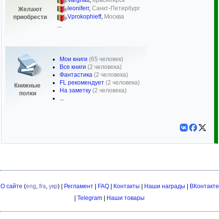
leoniferr
,
Санкт-Петербург
Желают
Vprokophieff
,
Москва
приобрести
...
Мои книги
(65 человек)
Все книги
(2 человека)
Фантастика
(2 человека)
FL рекомендует
(2 человека)
Книжные
На заметку
(2 человека)
полки
...
О сайте
(
eng
,
fra
,
укр
) |
Регламент
|
FAQ
|
Контакты
|
Наши награды
|
ВКонтакте
|
Telegram
|
Наши товары