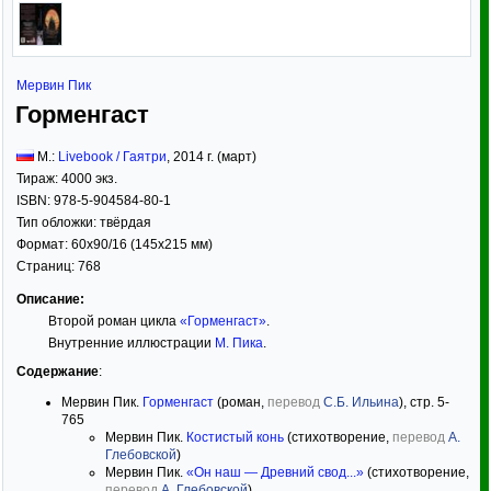
Мервин Пик
Горменгаст
М.:
Livebook / Гаятри
,
2014
г. (март)
Тираж:
4000 экз.
ISBN:
978-5-904584-80-1
Тип обложки:
твёрдая
Формат:
60x90/16
(145x215 мм)
Страниц:
768
Описание:
Второй роман цикла
«Горменгаст»
.
Внутренние иллюстрации
М. Пика
.
Содержание
:
Мервин Пик.
Горменгаст
(роман,
перевод
С.Б. Ильина
), стр. 5-
765
Мервин Пик.
Костистый конь
(стихотворение,
перевод
А.
Глебовской
)
Мервин Пик.
«Он наш — Древний свод...»
(стихотворение,
перевод
А. Глебовской
)