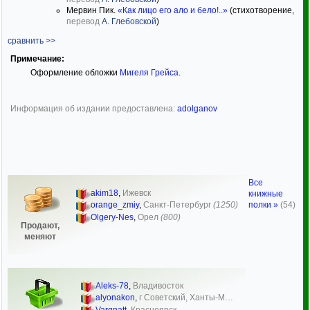
Мервин Пик.
«Как лицо его ало и бело!..»
(стихотворение,
перевод
А. Глебовской
)
сравнить >>
Примечание:
Оформление обложки
Мигеля Грейса
.
Информация об издании предоставлена:
adolganov
Все
akim18
,
Ижевск
книжные
полки »
(54)
orange_zmiy
,
Санкт-Петербург
(1250)
Olgery-Nes
,
Орел
(800)
Продают,
меняют
Aleks-78
,
Владивосток
alyonakon
,
г Советский, Ханты-М…
Vargnatt
,
Красноярск