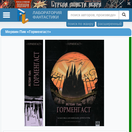
ЛАБОРАТОРИЯ
ФАНТАСТИКИ
поиск по жанру
расширенный
Мервин Пик «Горменгаст»