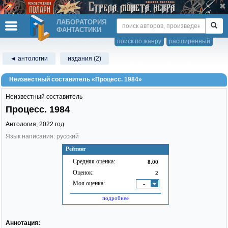
ЛАБОРАТОРИЯ
ФАНТАСТИКИ
поиск по жанру
расширенный
◄ антологии
издания (2)
Неизвестный составитель «Процесс. 1984»
Неизвестный составитель
Процесс. 1984
Антология,
2022
год
Язык написания: русский
Рейтинг
Средняя оценка:
8.00
Оценок:
2
Моя оценка:
-
подробнее
Аннотация: