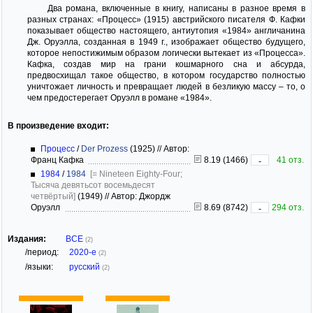
Два романа, включенные в книгу, написаны в разное время в
разных странах: «Процесс» (1915) австрийского писателя Ф. Кафки
показывает общество настоящего, антиутопия «1984» англичанина
Дж. Оруэлла, созданная в 1949 г., изображает общество будущего,
которое непостижимым образом логически вытекает из «Процесса».
Кафка, создав мир на грани кошмарного сна и абсурда,
предвосхищал такое общество, в котором государство полностью
уничтожает личность и превращает людей в безликую массу – то, о
чем предостерегает Оруэлл в романе «1984».
В произведение входит:
Процесс
/
Der Prozess
(1925)
//
Автор:
Франц Кафка
8.19 (1466)
41 отз.
-
1984
/
1984
[= Nineteen Eighty-Four;
Тысяча девятьсот восемьдесят
четвёртый]
(1949)
//
Автор: Джордж
Оруэлл
8.69 (8742)
294 отз.
-
Издания:
ВСЕ
(2)
/период:
2020-е
(2)
/языки:
русский
(2)