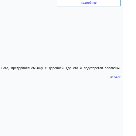
подробнее
ного, предпринял смычку с деревней, где его и подстерегли соблазны,
©
ozor