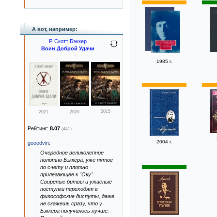
А вот, например:
Р. Скотт Бэккер
Воин Доброй Удачи
1985 г.
2015
2021
2020
Рейтинг:
8.07
(441)
2004 г.
gooodvin
:
Очередное великолепное
полотно Бэккера, уже пятое
по счету и плотно
прилегающее к "Оку".
Свирепые битвы и ужасные
поступки переходят в
философские диспуты, даже
не скажешь сразу, что у
Бэккера получилось лучше.