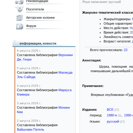
Рекомендации
Язык написания: русский
Посетители
Жанрово-тематический класс
Авторские колонки
Жанры/поджанры:
Общие характерис
Форум
Место действия:
Н
Время действия:
2
Линейность сюжет
Возраст читателя:
информация, новости
Всего проголосовало:
23
6 августа 2026 г.
Составлена библиография
Вероники
Дж. Генри
Аннотация:
Шурка, помощник нач
5 августа 2026 г.
помешавшие дальнейшей п
Составлена библиография
Махмуда
Эль-Сайеда
4 августа 2026 г.
Примечание:
Составлена библиография
Маркуса
Кливера
Впервые опубликован «Гудок
3 августа 2026 г.
Составлена библиография
Моники
Издания:
ВСЕ
(17)
Ким
/период:
1980-е
,
1990
(2)
2 августа 2026 г.
/языки:
русский
(17)
Составлена библиография
Вайшнави Патель