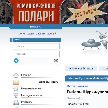
fantlab ru
регистрация
|
забыли пароль?
вход
OK
◄ Михаил Булгаков
изд
Главная
Михаил Булгаков «Гибель Ш
Авторы, книги
Михаил Булгаков
Новинки и планы
Гибель Шурки-уполн
Награды, премии
[Фельетон]
Рейтинги
Рассказ,
1924
год