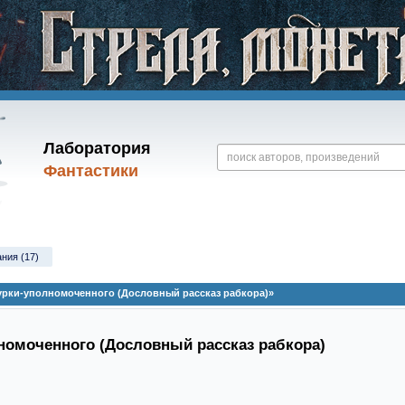
Лаборатория
Фантастики
ания (17)
урки-уполномоченного (Дословный рассказ рабкора)»
омоченного (Дословный рассказ рабкора)