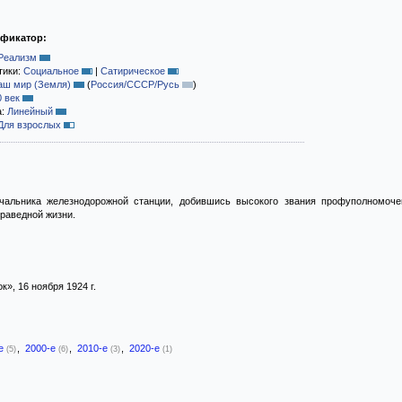
ификатор:
Реализм
тики:
Социальное
|
Сатирическое
аш мир (Земля)
(
Россия/СССР/Русь
)
0 век
а:
Линейный
Для взрослых
альника железнодорожной станции, добившись высокого звания профуполномочен
раведной жизни.
», 16 ноября 1924 г.
-е
,
2000-е
,
2010-е
,
2020-е
(5)
(6)
(3)
(1)