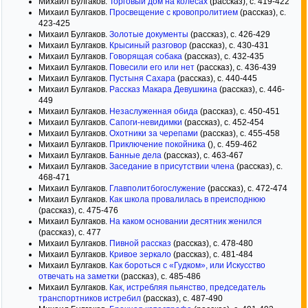
Михаил Булгаков.
Торговый дом на колесах
(рассказ), с. 419-422
Михаил Булгаков.
Просвещение с кровопролитием
(рассказ), с.
423-425
Михаил Булгаков.
Золотые документы
(рассказ), с. 426-429
Михаил Булгаков.
Крысиный разговор
(рассказ), с. 430-431
Михаил Булгаков.
Говорящая собака
(рассказ), с. 432-435
Михаил Булгаков.
Повесили его или нет
(рассказ), с. 436-439
Михаил Булгаков.
Пустыня Сахара
(рассказ), с. 440-445
Михаил Булгаков.
Рассказ Макара Девушкина
(рассказ), с. 446-
449
Михаил Булгаков.
Незаслуженная обида
(рассказ), с. 450-451
Михаил Булгаков.
Сапоги-невидимки
(рассказ), с. 452-454
Михаил Булгаков.
Охотники за черепами
(рассказ), с. 455-458
Михаил Булгаков.
Приключение покойника
(), с. 459-462
Михаил Булгаков.
Банные дела
(рассказ), с. 463-467
Михаил Булгаков.
Заседание в присутствии члена
(рассказ), с.
468-471
Михаил Булгаков.
Главполитбогослужение
(рассказ), с. 472-474
Михаил Булгаков.
Как школа провалилась в преисподнюю
(рассказ), с. 475-476
Михаил Булгаков.
На каком основании десятник женился
(рассказ), с. 477
Михаил Булгаков.
Пивной рассказ
(рассказ), с. 478-480
Михаил Булгаков.
Кривое зеркало
(рассказ), с. 481-484
Михаил Булгаков.
Как бороться с «Гудком», или Искусство
отвечать на заметки
(рассказ), с. 485-486
Михаил Булгаков.
Как, истребляя пьянство, председатель
транспортников истребил
(рассказ), с. 487-490