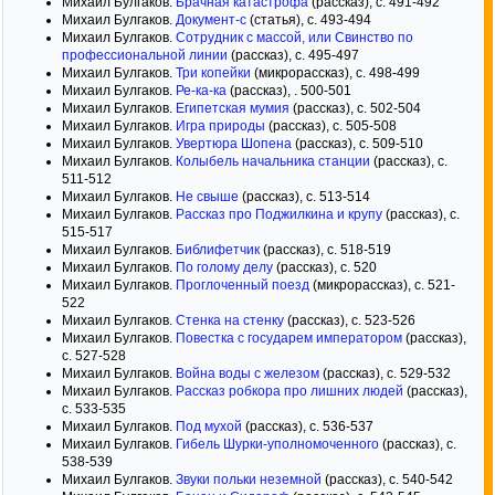
Михаил Булгаков.
Брачная катастрофа
(рассказ), с. 491-492
Михаил Булгаков.
Документ-с
(статья), с. 493-494
Михаил Булгаков.
Сотрудник с массой, или Свинство по
профессиональной линии
(рассказ), с. 495-497
Михаил Булгаков.
Три копейки
(микрорассказ), с. 498-499
Михаил Булгаков.
Ре-ка-ка
(рассказ), . 500-501
Михаил Булгаков.
Египетская мумия
(рассказ), с. 502-504
Михаил Булгаков.
Игра природы
(рассказ), с. 505-508
Михаил Булгаков.
Увертюра Шопена
(рассказ), с. 509-510
Михаил Булгаков.
Колыбель начальника станции
(рассказ), с.
511-512
Михаил Булгаков.
Не свыше
(рассказ), с. 513-514
Михаил Булгаков.
Рассказ про Поджилкина и крупу
(рассказ), с.
515-517
Михаил Булгаков.
Библифетчик
(рассказ), с. 518-519
Михаил Булгаков.
По голому делу
(рассказ), с. 520
Михаил Булгаков.
Проглоченный поезд
(микрорассказ), с. 521-
522
Михаил Булгаков.
Стенка на стенку
(рассказ), с. 523-526
Михаил Булгаков.
Повестка с государем императором
(рассказ),
с. 527-528
Михаил Булгаков.
Война воды с железом
(рассказ), с. 529-532
Михаил Булгаков.
Рассказ робкора про лишних людей
(рассказ),
с. 533-535
Михаил Булгаков.
Под мухой
(рассказ), с. 536-537
Михаил Булгаков.
Гибель Шурки-уполномоченного
(рассказ), с.
538-539
Михаил Булгаков.
Звуки польки неземной
(рассказ), с. 540-542