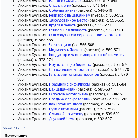
Михаил Булгаков.
Банан и Сидараф
(рассказ), с. 543-545
Михаил Булгаков.
Счастливчик
(рассказ), с. 546-547
Михаил Булгаков.
Собачья жизнь
(рассказ), с. 548-549
Михаил Булгаков.
Ревизор с вышибанием
(пьеса), с. 550-552
Михаил Булгаков.
Заколдованное место
(рассказ), с. 553-555
Михаил Булгаков.
Круглая печать
(рассказ), с. 556-558
Михаил Булгаков.
Гениальная личность
(рассказ), с. 559-561
Михаил Булгаков.
Они хочут свою образованность показать
(рассказ), с. 562-565
Михаил Булгаков.
Чертовщина
(), с. 566-568
Михаил Булгаков.
Мадмазель Жизель
(рассказ), с. 569-571
Михаил Булгаков.
Кондуктор и член императорской фамилии
(рассказ), с. 572-574
Михаил Булгаков.
Неунывающие бодистки
(рассказ), с. 575-576
Михаил Булгаков.
С насуплением темноты
(рассказ), с. 577-578
Михаил Булгаков.
Ряд изумительных проектов
(рассказ), с. 579-
580
Михаил Булгаков.
Праздник с сифилисом
(рассказ), с. 581-584
Михаил Булгаков.
Банщица-Иван
(рассказ), с. 585-587
Михаил Булгаков.
О пользе алкоголизма
(рассказ), с. 588-591
Михаил Булгаков.
Свадьба с секретарями
(рассказ), с. 592-593
Михаил Булгаков.
Как Бутон женился
(рассказ), с. 594-596
Михаил Булгаков.
Буза с печатями
(рассказ), с. 597-598
Михаил Булгаков.
Смычкой по черепу
(рассказ), с. 599-601
Михаил Булгаков.
Двуликий Чемс
(рассказ), с. 602-607
сравнить >>
Примечание: