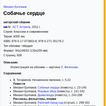
Михаил Булгаков
Собачье сердце
авторский сборник
М.:
АСТ
,
Астрель
,
2011
г.
Серия:
Классики и современники
Тираж:
4000 экз.
ISBN:
978-5-17-073803-8, 978-5-271-35179-2
Тип обложки:
твёрдая
Формат:
84x108/32
(130x200 мм)
Страниц:
608
Описание:
Иллюстрация на обложке — картина
П. Филонова
.
Содержание
:
В. Татаринов. Незаконное явление, с. 5-22
Повести
Михаил Булгаков.
Собачье сердце
(повесть), с. 23-140
Михаил Булгаков.
Роковые яйца
(повесть), с. 141-242
Михаил Булгаков.
Дьяволиада
(повесть), с. 243-298
Рассказы, фельетоны, очерки
Михаил Булгаков.
Рабочий город-сад
(статья), с. 299-301