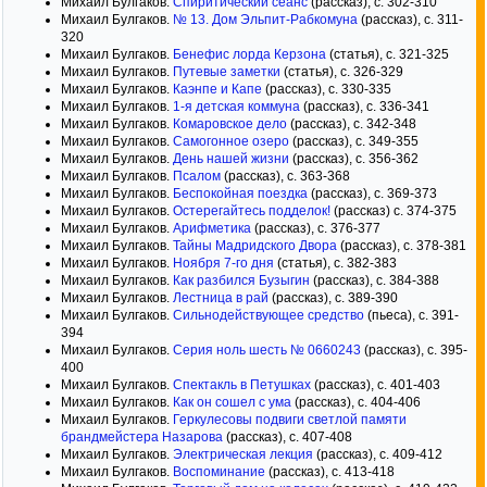
Михаил Булгаков.
Спиритический сеанс
(рассказ), с. 302-310
Михаил Булгаков.
№ 13. Дом Эльпит-Рабкомуна
(рассказ), с. 311-
320
Михаил Булгаков.
Бенефис лорда Керзона
(статья), с. 321-325
Михаил Булгаков.
Путевые заметки
(статья), с. 326-329
Михаил Булгаков.
Каэнпе и Капе
(рассказ), с. 330-335
Михаил Булгаков.
1-я детская коммуна
(рассказ), с. 336-341
Михаил Булгаков.
Комаровское дело
(рассказ), с. 342-348
Михаил Булгаков.
Самогонное озеро
(рассказ), с. 349-355
Михаил Булгаков.
День нашей жизни
(рассказ), с. 356-362
Михаил Булгаков.
Псалом
(рассказ), с. 363-368
Михаил Булгаков.
Беспокойная поездка
(рассказ), с. 369-373
Михаил Булгаков.
Остерегайтесь подделок!
(рассказ) с. 374-375
Михаил Булгаков.
Арифметика
(рассказ), с. 376-377
Михаил Булгаков.
Тайны Мадридского Двора
(рассказ), с. 378-381
Михаил Булгаков.
Ноября 7-го дня
(статья), с. 382-383
Михаил Булгаков.
Как разбился Бузыгин
(рассказ), с. 384-388
Михаил Булгаков.
Лестница в рай
(рассказ), с. 389-390
Михаил Булгаков.
Сильнодействующее средство
(пьеса), с. 391-
394
Михаил Булгаков.
Серия ноль шесть № 0660243
(рассказ), с. 395-
400
Михаил Булгаков.
Спектакль в Петушках
(рассказ), с. 401-403
Михаил Булгаков.
Как он сошел с ума
(рассказ), с. 404-406
Михаил Булгаков.
Геркулесовы подвиги светлой памяти
брандмейстера Назарова
(рассказ), с. 407-408
Михаил Булгаков.
Электрическая лекция
(рассказ), с. 409-412
Михаил Булгаков.
Воспоминание
(рассказ), с. 413-418