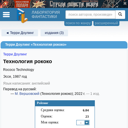
ЛАБОРАТОРИЯ
ФАНТАСТИКИ
поиск по жанру
расширенный
◄ Терри Доулинг
издания (3)
Терри Доулинг «Технология рококо»
Терри Доулинг
Технология рококо
Rococo Technology
Эссе,
1987
год
Язык написания: английский
Перевод на русский:
—
М. Вершовский
(Технология рококо)
; 2022 г.
— 1 изд.
Рейтинг
Средняя оценка:
6.04
Оценок:
23
Моя оценка:
-