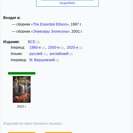
подробнее
Входит в:
— сборник
«The Essential Ellison»
, 1987 г.
— сборник
«Эликсиры Эллисона»
, 2001 г.
Издания:
ВСЕ
(3)
/период:
1980-е
,
2000-е
,
2020-е
(1)
(1)
(1)
/языки:
русский
,
английский
(1)
(2)
/перевод:
М. Вершовский
(1)
2022 г.
Издания на иностранных языках: