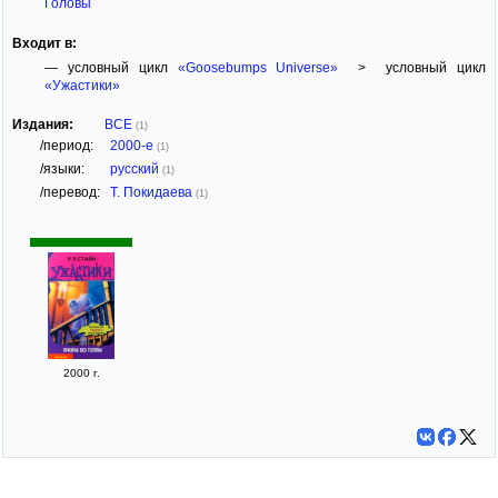
Головы
Входит в:
— условный цикл
«Goosebumps Universe»
> условный цикл
«Ужастики»
Издания:
ВСЕ
(1)
/период:
2000-е
(1)
/языки:
русский
(1)
/перевод:
Т. Покидаева
(1)
2000 г.