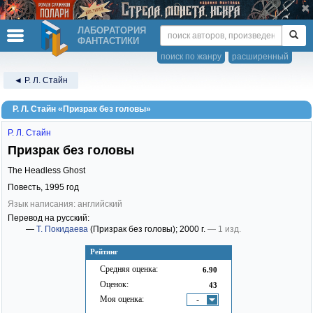
ЛАБОРАТОРИЯ
ФАНТАСТИКИ
поиск по жанру
расширенный
◄ Р. Л. Стайн
Р. Л. Стайн «Призрак без головы»
Р. Л. Стайн
Призрак без головы
The Headless Ghost
Повесть,
1995
год
Язык написания: английский
Перевод на русский:
—
Т. Покидаева
(Призрак без головы)
; 2000 г.
— 1 изд.
Рейтинг
Средняя оценка:
6.90
Оценок:
43
Моя оценка:
-