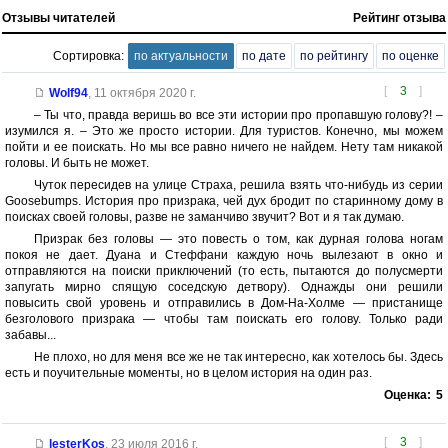
Отзывы читателей
Рейтинг отзыва
Сортировка:
по актуальности
по дате
по рейтингу
по оценке
[
3
]
Wolf94
,
11 октября 2020 г.
– Ты что, правда веришь во все эти истории про пропавшую голову?! –
изумился я. – Это же просто истории. Для туристов. Конечно, мы можем
пойти и ее поискать. Но мы все равно ничего не найдем. Нету там никакой
головы. И быть не может.
Чуток пересидев на улице Страха, решила взять что-нибудь из серии
Goosebumps. История про призрака, чей дух бродит по старинному дому в
поисках своей головы, разве не заманчиво звучит? Вот и я так думаю.
Призрак без головы — это повесть о том, как дурная голова ногам
покоя не дает. Дуана и Стеффани каждую ночь вылезают в окно и
отправляются на поиски приключений (то есть, пытаются до полусмерти
запугать мирно спящую соседскую детвору). Однажды они решили
повысить свой уровень и отправились в Дом-На-Холме — пристанище
безголового призрака — чтобы там поискать его голову. Только ради
забавы...
Не плохо, но для меня все же не так интересно, как хотелось бы. Здесь
есть и поучительные моменты, но в целом история на один раз.
Оценка:
5
[
3
]
lesterKos
,
23 июля 2016 г.