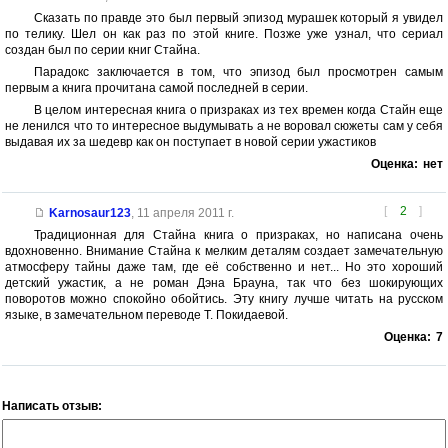
Сказать по правде это был первый эпизод мурашек который я увидел
по телику. Шел он как раз по этой книге. Позже уже узнал, что сериал
создан был по серии книг Стайна.
Парадокс заключается в том, что эпизод был просмотрен самым
первым а книга прочитана самой последней в серии.
В целом интересная книга о призраках из тех времен когда Стайн еще
не ленился что то интересное выдумывать а не воровал сюжеты сам у себя
выдавая их за шедевр как он поступает в новой серии ужастиков
Оценка:
нет
[
2
]
Karnosaur123
,
11 апреля 2011 г.
Традиционная для Стайна книга о призраках, но написана очень
вдохновенно. Внимание Стайна к мелким деталям создает замечательную
атмосферу тайны даже там, где её собственно и нет... Но это хороший
детский ужастик, а не роман Дэна Брауна, так что без шокирующих
поворотов можно спокойно обойтись. Эту книгу лучше читать на русском
языке, в замечательном переводе Т. Покидаевой.
Оценка:
7
Написать отзыв: