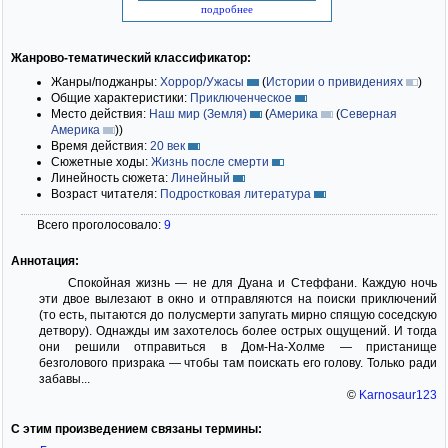
подробнее
Жанрово-тематический классификатор:
Жанры/поджанры:
Хоррор/Ужасы
(
Истории о привидениях
)
Общие характеристики:
Приключенческое
Место действия:
Наш мир (Земля)
(
Америка
(
Северная
Америка
)
)
Время действия:
20 век
Сюжетные ходы:
Жизнь после смерти
Линейность сюжета:
Линейный
Возраст читателя:
Подростковая литература
Всего проголосовало:
9
Аннотация:
Спокойная жизнь — не для Дуана и Стеффани. Каждую ночь
эти двое вылезают в окно и отправляются на поиски приключений
(то есть, пытаются до полусмерти запугать мирно спящую соседскую
детвору). Однажды им захотелось более острых ощущений. И тогда
они решили отправиться в Дом-На-Холме — пристанище
безголового призрака — чтобы там поискать его голову. Только ради
забавы...
©
Karnosaur123
С этим произведением связаны термины: