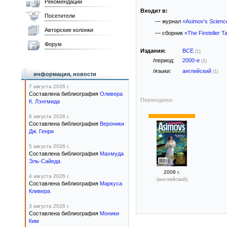
Рекомендации
Входит в:
Посетители
— журнал
«Asimov's Science
Авторские колонки
— сборник
«The Fireteller T
Форум
Издания:
ВСЕ
(1)
/период:
2000-е
(1)
/языки:
английский
(1)
информация, новости
7 августа 2026 г.
Составлена библиография
Оливера
Периодика:
К. Лэнгмида
6 августа 2026 г.
Составлена библиография
Вероники
Дж. Генри
5 августа 2026 г.
Составлена библиография
Махмуда
Эль-Сайеда
2008 г.
4 августа 2026 г.
(английский)
Составлена библиография
Маркуса
Кливера
3 августа 2026 г.
Составлена библиография
Моники
Ким