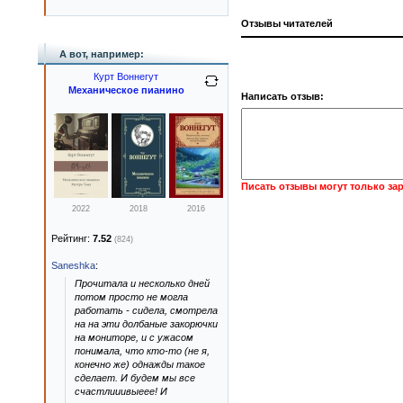
Отзывы читателей
А вот, например:
Курт Воннегут
Механическое пианино
Написать отзыв:
Писать отзывы могут только за
2022
2018
2016
Рейтинг:
7.52
(824)
Saneshka
:
Прочитала и несколько дней
потом просто не могла
работать - сидела, смотрела
на на эти долбаные закорючки
на мониторе, и с ужасом
понимала, что кто-то (не я,
конечно же) однажды такое
сделает. И будем мы все
счастлииивыеее! И