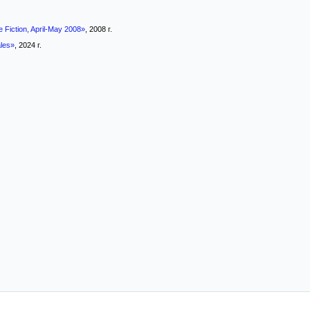
 Fiction, April-May 2008»
, 2008 г.
ales»
, 2024 г.