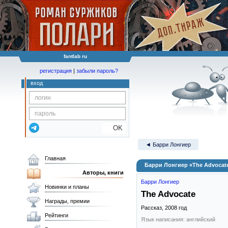
fantlab ru
регистрация
|
забыли пароль?
вход
OK
◄ Барри Лонгиер
Главная
Барри Лонгиер «The Advocat
Авторы, книги
Барри Лонгиер
Новинки и планы
The Advocate
Награды, премии
Рассказ,
2008
год
Рейтинги
Язык написания: английский