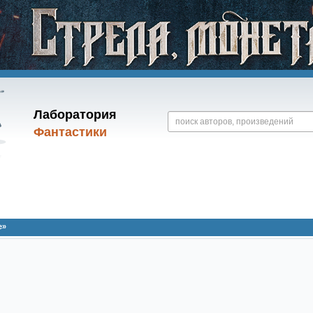
Лаборатория
Фантастики
e»