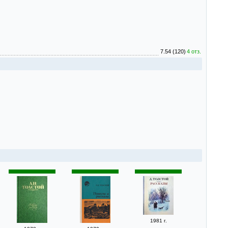
7.54 (120)
4 отз.
1981 г.