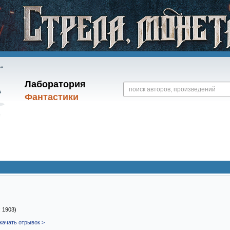
Лаборатория
Фантастики
: 1903)
качать отрывок >