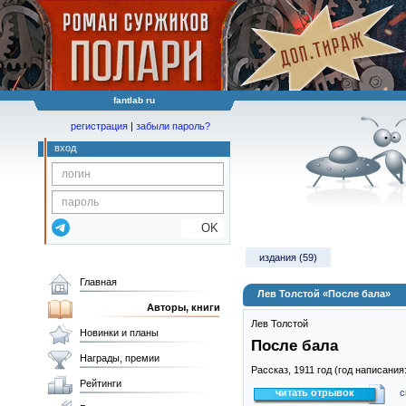
fantlab ru
регистрация
|
забыли пароль?
вход
OK
издания (59)
Главная
Лев Толстой «После бала»
Авторы, книги
Лев Толстой
Новинки и планы
После бала
Награды, премии
Рассказ,
1911
год (год написания
Рейтинги
читать отрывок
с