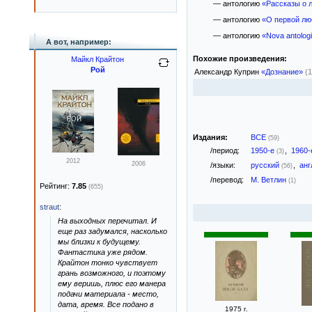
— антологию
«Рассказы о 
— антологию
«О первой лю
— антологию
«Nova antolog
А вот, например:
Похожие произведения:
Майкл Крайтон
Рой
Александр Куприн
«Дознание»
(
Издания:
ВСЕ
(59)
/период:
1950-е
,
1960
(3)
2012
2006
/языки:
русский
,
анг
(56)
/перевод:
М. Ветлин
(1)
Рейтинг:
7.85
(655)
straut
:
На выходных перечитал. И
еще раз задумался, насколько
мы близки к будущему.
Фантастика уже рядом.
Крайтон тонко чувствует
грань возможного, и поэтому
ему веришь, плюс его манера
подачи материала - место,
дата, время. Все подано в
1975 г.