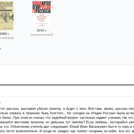
2016 г.
1989 г.
(португальский)
глийский)
>
.
тот рассказ, выставил убогую троечку, и будет с него. Всё-таки, жалко, рассказ п
ельно плевать в творение Льва Толстого... Но сегодня на «Радио России» была вст
 бала». При этом он сказал, что подобный вопрос частенько задают ученики, так что
казался жестоким палачом, но девушка тут причём? Если любишь, постарайся увес
ски это. Объяснение учитель дал следующее: Юный Иван Васильевич был в ту пору в
го тестя включительно. И когда он увидел, как гоняют татарина за побег, всё его