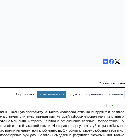
Рейтинг отзыва
Сортировка:
по актуальности
по дате
по рейтингу
по оценке
[
17
]
опал в школьную программу, а такого издевательства не выдержит и великое
реча с неким учителем литературы, который сформулировал одну из главных
 это не мой личный таракан, а вполне объективное явление. Вопрос таков: Ну
ти её из этой ужасной семьи. Но гордо отвернуться и уйти, разлюбить во
 состоянии имманентной влюблённости. Он обнимал своей любовью весь мир,
 мировоззрение рухнуло. Человек немедленно разучился любить и мог только