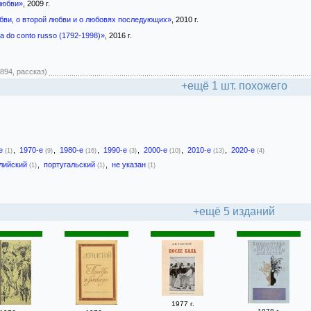
любви»
, 2009 г.
бви, о второй любви и о любовях последующих»
, 2010 г.
ia do conto russo (1792-1998)»
, 2016 г.
1894, рассказ)
+ещё 1 шт. похожего
-е
,
1970-е
,
1980-е
,
1990-е
,
2000-е
,
2010-е
,
2020-е
(1)
(9)
(16)
(3)
(10)
(13)
(4)
лийский
,
португальский
,
не указан
(1)
(1)
(1)
+ещё 5 изданий
1977 г.