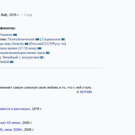
 Ball)
; 1978 г.
— 1 изд.
ификатор:
Реализм
тики:
Психологическое
|
Социальное
аш мир (Земля)
(
Россия/СССР/Русь
)
овое время (17-19 века)
тановление/взросление героя
а:
Линейный с экскурсами
Любой
минает самую сильную свою любовь и то, что с ней стало.
©
NHTMN
овести и рассказы»
, 1978 г.
сказ XX века»
, 2005 г.
5, июль 2008»
, 2008 г.