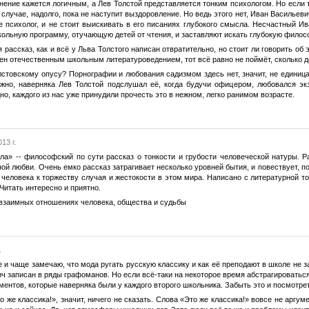
нение кажется логичным, а Лев Толстой представляется тонким психологом. Но если т
случае, надолго, пока не наступит выздоровление. Но ведь этого нет, Иван Васильев
не психолог, и не стоит выискивать в его писаниях глубокого смысла. Несчастный И
кольную программу, отучающую детей от чтения, и заставляют искать глубокую фило
 рассказ, как и всё у Льва Толстого написан отвратительно, но стоит ли говорить об
чен отечественным школьным литературоведением, тот всё равно не поймёт, сколько д
лстовскому опусу? Порнографии и любования садизмом здесь нет, значит, не единиц
жно, наверняка Лев Толстой подслушал её, когда будучи офицером, любовался экз
дно, каждого из нас уже принудили прочесть это в нежном, легко ранимом возрасте.
13 г.
ла» -- философский по сути рассказ о тонкости и грубости человеческой натуры. Р
й любви. Очень емко рассказ затрагивает несколько уровней бытия, и повествует, по
и человека к торжеству случая и жестокости в этом мира. Написано с литературной т
итать интересно и приятно.
 взаимных отношениях человека, общества и судьбы
.
 и чаще замечаю, что мода ругать русскую классику и как её преподают в школе не з
вич записан в ряды графоманов. Но если всё-таки на некоторое время абстрагировать
ентов, которые наверняка были у каждого второго школьника. Забыть это и посмотрет
о же классика!», значит, ничего не сказать. Слова «Это же классика!» вовсе не аргум