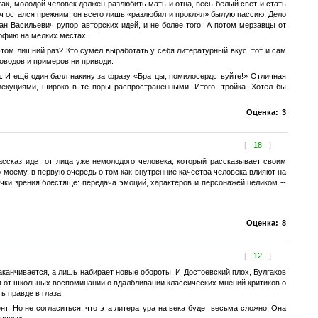
ак, молодой человек должен разлюбить мать и отца, весь белый свет и стать
ич остался прежним, он всего лишь «разлюбил и проклял» былую пассию. Дело
ван Васильевич рупор авторских идей, и не более того. А потом мерзавцы от
софию на мелких местах.
 этом лишний раз? Кто сумел выработать у себя литературный вкус, тот и сам
оводов и примеров ни приводи.
а. И ещё один балл накину за фразу «Братцы, помилосердствуйте!» Отличная
екуциями, широко в те поры распространёнными. Итого, тройка. Хотел бы
Оценка:
3
[
18
]
ассказ идет от лица уже немолодого человека, который рассказывает своим
-моему, в первую очередь о том как внутренние качества человека влияют на
очки зрения блестяще: передача эмоций, характеров и персонажей целиком --
Оценка:
8
[
12
]
аканчивается, а лишь набирает новые обороты. И Достоевский плох, Булгаков
ся от школьных воспоминаний о вдалбливании классических мнений критиков о
ь правде в глаза.
ент. Но не согласиться, что эта литература на века будет весьма сложно. Она