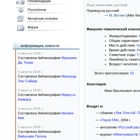
Рекомендации
Язык написания: русский
Посетители
Перевод на русский:
—
М. Ветлин
(After the
Авторские колонки
Форум
Жанрово-тематический класс
Жанры/поджанры:
Общие характерис
Место действия:
Н
информация, новости
Время действия:
Н
6 августа 2026 г.
Сюжетные ходы:
С
Составлена библиография
Вероники
Линейность сюжет
Дж. Генри
Возраст читателя:
5 августа 2026 г.
Всего проголосовало:
51
Составлена библиография
Махмуда
Эль-Сайеда
Аннотация:
4 августа 2026 г.
Иван Васильевич вспо
Составлена библиография
Маркуса
Кливера
Входит в:
3 августа 2026 г.
— сборник
«Лев Толстой. П
Составлена библиография
Моники
Ким
—
«Театр FM»
, 2004 г.
2 августа 2026 г.
— антологию
«Русский рас
Составлена библиография
— журнал
«Жемчужина № 3
Вайшнави Патель