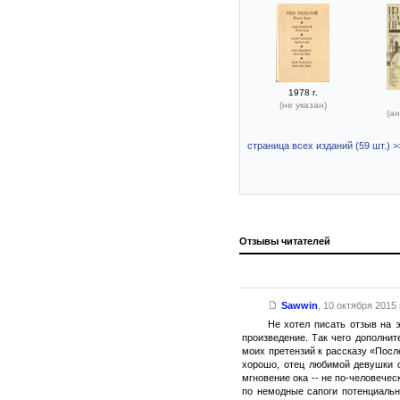
1978 г.
(не указан)
(ан
страница всех изданий (59 шт.) >
Отзывы читателей
Sawwin
,
10 октября 2015 г
Не хотел писать отзыв на э
произведение. Так чего дополнит
моих претензий к рассказу «После
хорошо, отец любимой девушки о
мгновение ока -- не по-человече
по немодные сапоги потенциально