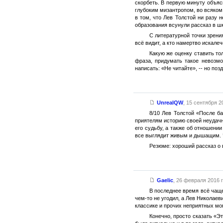
скорбеть. В первую минуту объяс
глубоким мизантропом, во всяком 
в том, что Лев Толстой ни разу 
образования всунули рассказ в ш
С литературной точки зрения
всё видит, а кто намертво искале
Какую же оценку ставить то
фраза, придумать такое невозмо
написать: «Не читайте», -- но поз
UnrealQW
,
15 сентября 20
8/10 Лев Толстой «После ба
приятелям историю своей неудачно
его судьбу, а также об отношени
все выглядит живым и дышащим. Ч
Резюме: хороший рассказ о
Gaelic
,
26 февраля 2016 г
В последнее время всё чаще
чем-то не угодил, а Лев Николае
классике и прочих неприятных мом
Конечно, просто сказать «Эт