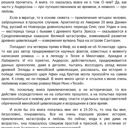
решила прочитать. А книга -то оказалась вовсе не о том. О чем? Да, как
часто у Андерсона — про путешественников во времени, и немного — про
любовь.
Если в вкратце, то в основе сюжета — приключения четырех человек,
заброшенных в прошлое случаем. Архитектор из Америки 20 века Данкен
Рид, русский из Новгорода домонгольского периода Олег, гунн Улдин и она
— мастерица танца с быками с древнего Крита Эрисса — оказываются в
Средиземноморье накануне Великой катастрофы, изменившей развитие
древних цивилизаций — извержения вулкана Тера на острове Санторин.
Попадает эта четверка прямо в Миф, но в миф не об Атлантиде -здесь
то как раз автор придерживается научных фактов, известных к моменту
написания романа — а в легенду о Тесее и Минотавре, Ариадне и
Лабиринте. И что приятно, Андерсон, действительно, придерживается
данных археологии, даже в деталях, пытаясь воссоздать уклад жизни
древней Эллады и минойской цивилизации, рассказать, как история о
победе легендарного царя Афин над Критом могла произойти на самом
деле. К слову, не он первый. В книге много цитат и отсылок к мною очень
любимому известному роману Мери Рено «Тесей».
Но, поскольку, книга приключенческая, а не историческая, то все
действие сосредоточено не на событиях прошлого, а на попытках героев
приспособиться к новому для них миру, спасти отдельных представителей
обреченной минойской цивилизации и возращении в свое время.
И если бы эта книга попалась мне лет в 15-20-ть, то она бы мне,
безусловно, понравилась. Все на очень хорошем уровне: история,
приключения, катастрофа и любовь. Но сейчас, когда я уже дама «в
возрасте», она показалось слишком простой и пресной, и, в отличие от