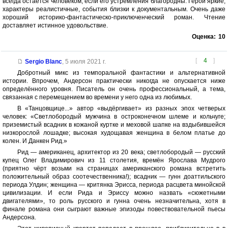
всегда остается человеком, если его устремления благородны. Герои яркие,
характеры реалистичные, события близки к документальным. Очень даже
хороший историко-фантастическо-приключенческий роман. Чтение
доставляет истинное удовольствие.
Оценка:
10
[
4
]
Sergio Blanc
,
5 июля 2021 г.
Добротный микс из темпоральной фантастики и альтернативной
истории. Впрочем, Андерсон практически никогда не опускается ниже
определённого уровня. Писатель он очень профессиональный, а тема,
связанная с перемещением во времени у него одна из любимых.
В «Танцовщице...» автор «выдёргивает» из разных эпох четверых
человек: «Светлобородый мужчина в остроконечном шлеме и кольчуге;
приземистый всадник в кожаной куртке и меховой шапке на вздыбившейся
низкорослой лошадке; высокая худощавая женщина в белом платье до
колен. И Данкен Рид.»
Рид — американец, архитектор из 20 века; светлобородый — русский
купец Олег Владимирович из 11 столетия, времён Ярослава Мудрого
(приятно чёрт возьми на страницах американского романа встретить
положительный образ соотечественника!); всадник — гунн доаттильского
периода Улдин; женщина — критянка Эрисса, периода расцвета минойской
цивилизации. И если Рида и Эриссу можно назвать «сюжетными
двигателями», то роль русского и гунна очень незначительна, хотя в
финале романа они сыграют важные эпизоды повествовательной пьесы
Андерсона.