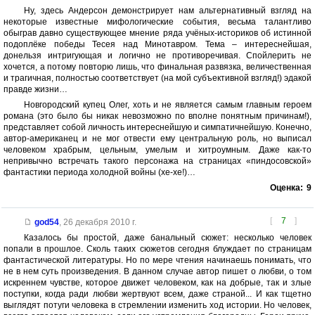
Ну, здесь Андерсон демонстрирует нам альтернативный взгляд на
некоторые известные мифологические события, весьма талантливо
обыграв давно существующее мнение ряда учёных-историков об истинной
подоплёке победы Тесея над Минотавром. Тема – интереснейшая,
донельзя интригующая и логично не противоречивая. Спойлерить не
хочется, а потому повторю лишь, что финальная развязка, величественная
и трагичная, полностью соответствует (на мой субъективной взгляд!) эдакой
правде жизни…
Новгородский купец Олег, хоть и не является самым главным героем
романа (это было бы никак невозможно по вполне понятным причинам!),
представляет собой личность интереснейшую и симпатичнейшую. Конечно,
автор-американец и не мог отвести ему центральную роль, но выписал
человеком храбрым, цельным, умелым и хитроумным. Даже как-то
непривычно встречать такого персонажа на страницах «пиндосовской»
фантастики периода холодной войны (хе-хе!)…
Оценка:
9
[
7
]
god54
,
26 декабря 2010 г.
Казалось бы простой, даже банальный сюжет: несколько человек
попали в прошлое. Сколь таких сюжетов сегодня блуждает по страницам
фантастической литературы. Но по мере чтения начинаешь понимать, что
не в нем суть произведения. В данном случае автор пишет о любви, о том
искреннем чувстве, которое движет человеком, как на добрые, так и злые
поступки, когда ради любви жертвуют всем, даже страной... И как тщетно
выглядят потуги человека в стремлении изменить ход истории. Но человек,