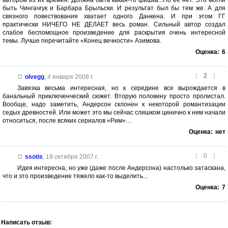
автором из их времён. Должна быть какая-то фишка...Но её нет. Это могли
быть Чингачгук и Барбара Брыльски. И результат был бы тем же. А для
связного повествования хватает одного Данкена. И при этом ГГ
практически НИЧЕГО НЕ ДЕЛАЕТ весь роман. Сильный автор создал
слабое беспомощное произведение для раскрытия очень интересной
темы. Лучше перечитайте «Конец вечности» Азимова.
Оценка:
6
[
2
]
olvegg
,
4 января 2008 г.
Завязка весьма интересная, но к середине все вырождается в
банальный приключенческий сюжет. Вторую половину просто пролистал.
Вообще, надо заметить, Андерсон склонен к некоторой романтизации
седых древностей. Или может это мы сейчас слишком цинично к ним начали
относиться, после всяких сериалов «Рим»…
Оценка:
нет
[
0
]
ssotis
,
19 октября 2007 г.
Идея интересна, но уже (даже после Андерсона) настолько затаскана,
что и это произведение тяжело как-то выделить...
Оценка:
7
Написать отзыв: