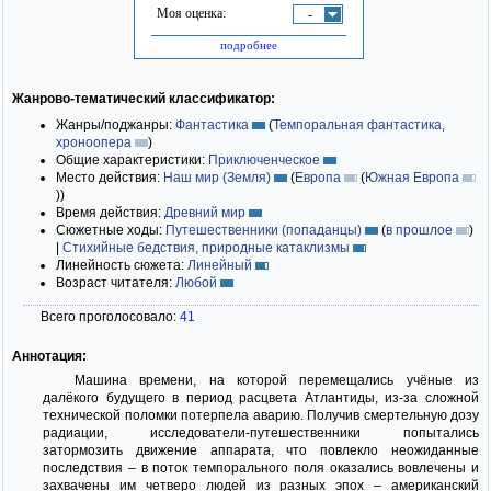
Моя оценка:
-
подробнее
Жанрово-тематический классификатор:
Жанры/поджанры:
Фантастика
(
Темпоральная фантастика,
хроноопера
)
Общие характеристики:
Приключенческое
Место действия:
Наш мир (Земля)
(
Европа
(
Южная Европа
)
)
Время действия:
Древний мир
Сюжетные ходы:
Путешественники (попаданцы)
(
в прошлое
)
|
Стихийные бедствия, природные катаклизмы
Линейность сюжета:
Линейный
Возраст читателя:
Любой
Всего проголосовало:
41
Аннотация:
Машина времени, на которой перемещались учёные из
далёкого будущего в период расцвета Атлантиды, из-за сложной
технической поломки потерпела аварию. Получив смертельную дозу
радиации, исследователи-путешественники попытались
затормозить движение аппарата, что повлекло неожиданные
последствия – в поток темпорального поля оказались вовлечены и
захвачены им четверо людей из разных эпох – американский