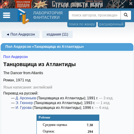
ЛАБОРАТОРИЯ
ФАНТАСТИКИ
поиск по жанру
расширенный
◄ Пол Андерсон
издания (11)
Пол Андерсон «Танцовщица из Атлантиды»
Пол Андерсон
Танцовщица из Атлантиды
The Dancer from Atlantis
Роман,
1971
год
Язык написания: английский
Перевод на русский:
—
Д. Арсеньев
(Танцовщица из Атлантиды)
; 1991 г.
— 3 изд.
—
Э. Гюннер
(Танцовщица из Атлантиды)
; 1993 г.
— 1 изд.
—
И. Гурова
(Танцовщица из Атлантиды)
; 1996 г.
— 6 изд.
Рейтинг
Средняя оценка:
7.30
Оценок:
294