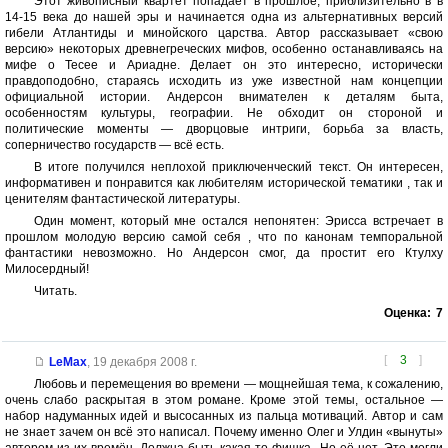
Этот живописный квартет попадает в прошлое, приблизительно в в
14-15 века до нашей эры и начинается одна из альтернативных версий
гибели Атлантиды и минойского царства. Автор рассказывает «свою
версию» некоторых древнегреческих мифов, особенно останавливаясь на
мифе о Тесее и Ариадне. Делает он это интересно, исторически
правдоподобно, стараясь исходить из уже известной нам концепции
официальной истории. Андерсон внимателен к деталям быта,
особенностям культуры, географии. Не обходит он стороной и
политические моменты — дворцовые интриги, борьба за власть,
соперничество государств — всё есть.
В итоге получился неплохой приключенческий текст. Он интересен,
информативен и понравится как любителям исторической тематики , так и
ценителям фантастической литературы.
Один момент, который мне остался непонятен: Эрисса встречает в
прошлом молодую версию самой себя , что по канонам темпоральной
фантастики невозможно. Но Андерсон смог, да простит его Ктулху
Милосердный!
Читать.
Оценка:
7
[
3
]
LeMax
,
19 декабря 2008 г.
Любовь и перемещения во времени — мощнейшая тема, к сожалению,
очень слабо раскрытая в этом романе. Кроме этой темы, остальное —
набор надуманных идей и высосанных из пальца мотиваций. Автор и сам
не знает зачем он всё это написал. Почему именно Олег и Улдин «вынуты»