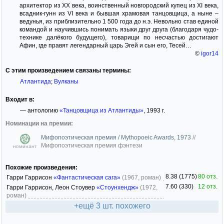
архитектор из ХХ века, воинственный новгородский купец из ХI века,
всадник-гунн из VI века и бывшая храмовая танцовщица, а ныне –
ведунья, из приблизительно 1 500 года до н.э. Невольно став единой
командой и научившись понимать языки друг друга (благодаря чудо-
технике далёкого будущего), товарищи по несчастью достигают
Афин, где правят легендарный царь Эгей и сын его, Тесей…
©
igor14
С этим произведением связаны термины:
Атлантида
;
Вулканы
Входит в:
— антологию
«Танцовщица из Атлантиды»
, 1993 г.
Номинации на премии:
Мифопоэтическая премия / Mythopoeic Awards, 1973
//
Мифопоэтическая премия фэнтези
номинант
Похожие произведения:
8.38 (1775)
80 отз.
Гарри Гаррисон
«Фантастическая сага»
(1967, роман)
7.60 (330)
12 отз.
Гарри Гаррисон, Леон Стоувер
«Стоунхендж»
(1972,
роман)
+ещё 3 шт. похожего