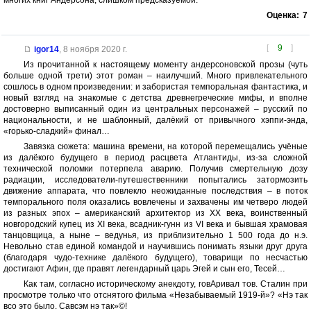
многих книг Андерсона, слишком предсказуемой.
Оценка:
7
[
9
]
igor14
,
8 ноября 2020 г.
Из прочитанной к настоящему моменту андерсоновской прозы (чуть
больше одной трети) этот роман – наилучший. Много привлекательного
сошлось в одном произведении: и забористая темпоральная фантастика, и
новый взгляд на знакомые с детства древнегреческие мифы, и вполне
достоверно выписанный один из центральных персонажей – русский по
национальности, и не шаблонный, далёкий от привычного хэппи-энда,
«горько-сладкий» финал…
Завязка сюжета: машина времени, на которой перемещались учёные
из далёкого будущего в период расцвета Атлантиды, из-за сложной
технической поломки потерпела аварию. Получив смертельную дозу
радиации, исследователи-путешественники попытались затормозить
движение аппарата, что повлекло неожиданные последствия – в поток
темпорального поля оказались вовлечены и захвачены им четверо людей
из разных эпох – американский архитектор из ХХ века, воинственный
новгородский купец из ХI века, всадник-гунн из VI века и бывшая храмовая
танцовщица, а ныне – ведунья, из приблизительно 1 500 года до н.э.
Невольно став единой командой и научившись понимать языки друг друга
(благодаря чудо-технике далёкого будущего), товарищи по несчастью
достигают Афин, где правят легендарный царь Эгей и сын его, Тесей…
Как там, согласно историческому анекдоту, говАривал тов. Сталин при
просмотре только что отснятого фильма «Незабываемый 1919-й»? «Нэ так
всо это было. Савсэм нэ так»©!