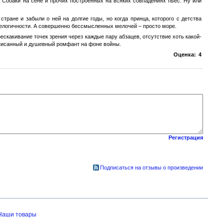
 Собаки на сене и прочих построенных на всяких совпадениях пьес. Ну или
стране и забыли о ней на долгие годы, но когда принца, которого с детства
нелогичности. А совершенно бессмысленных мелочей – просто море.
рескакивание точек зрения через каждые пару абзацев, отсутствие хоть какой-
аписанный и душевный ромфант на фоне войны.
Оценка:
4
Регистрация
Подписаться на отзывы о произведении
Наши товары