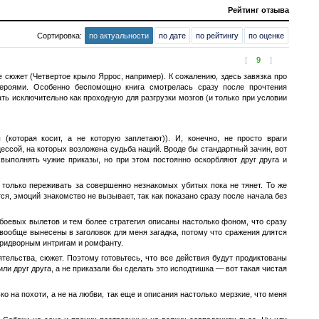
Рейтинг отзыва
Сортировка:
по актуальности
по дате
по рейтингу
по оценке
[
9
]
 сюжет (Четвертое крыло Яррос, например). К сожалению, здесь завязка про
ероями. Особенно беспомощно книга смотрелась сразу после прочтения
ь исключительно как проходную для разгрузки мозгов (и только при условии
которая косит, а не которую заплетают)). И, конечно, не просто враги
ессой, на которых возложена судьба наций. Вроде бы стандартный зачин, вот
выполнять чужие приказы, но при этом постоянно оскорбляют друг друга и
 только переживать за совершенно незнакомых убитых пока не тянет. То же
я, эмоций знакомство не вызывает, так как показано сразу после начала без
боевых вылетов и тем более стратегия описаны настолько фоном, что сразу
 вообще вынесены в заголовок для меня загадка, потому что сражения длятся
придворным интригам и ромфанту.
тельства, сюжет. Поэтому готовьтесь, что все действия будут продиктованы
ли друг друга, а не приказали бы сделать это исподтишка — вот такая чистая
ко на похоти, а не на любви, так еще и описания настолько мерзкие, что меня