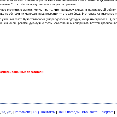
илию и нарочитости вау-поворотов книга мне напомнила смесь Ромео и Джульетты +
ьмами. Это чтобы вы представляли изящность приемов.
лное отсутствие логики. Молчу про то, что принцессу кинули в раздираемой войной 
бще не обучают ни манерам, ни дипломатии — это уже бред. Это только капитальные 
те ужасный текст. Куча тавтологий («переоделась в одежду», «открыть скрытое»…), пе
общем, очень рекомендую лучше взять Божественных соперников: вот там красиво н
регистрированные посетители!
,
fra
,
укр
) |
Регламент
|
FAQ
|
Контакты
|
Наши награды
|
ВКонтакте
|
Telegram
|