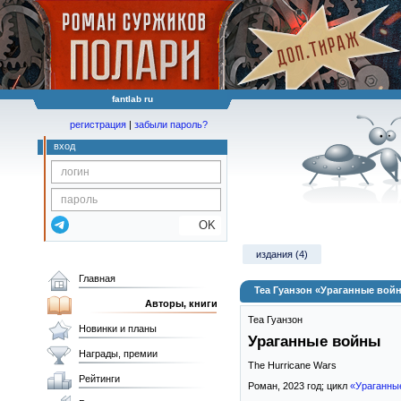
fantlab ru
регистрация
|
забыли пароль?
вход
OK
издания (4)
Главная
Теа Гуанзон «Ураганные вой
Авторы, книги
Теа Гуанзон
Новинки и планы
Ураганные войны
Награды, премии
The Hurricane Wars
Рейтинги
Роман,
2023
год; цикл
«Ураганны