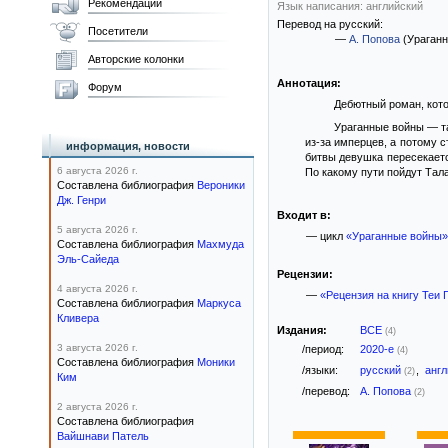
Рекомендации
Язык написания: английский
Перевод на русский:
Посетители
—
А. Попова
(Ураганн
Авторские колонки
Аннотация:
Форум
Дебютный роман, кото
Ураганные войны — та
из-за имперцев, а потому 
информация, новости
битвы девушка пересекаетс
6 августа 2026 г.
По какому пути пойдут Тал
Составлена библиография
Вероники
Дж. Генри
Входит в:
5 августа 2026 г.
— цикл
«Ураганные войны»
Составлена библиография
Махмуда
Эль-Сайеда
Рецензии:
4 августа 2026 г.
—
«Рецензия на книгу Теи
Составлена библиография
Маркуса
Кливера
Издания:
ВСЕ
(4)
3 августа 2026 г.
/период:
2020-е
(4)
Составлена библиография
Моники
/языки:
русский
,
анг
(2)
Ким
/перевод:
А. Попова
(2)
2 августа 2026 г.
Составлена библиография
Вайшнави Патель