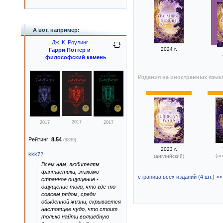
А вот, например:
Дж. К. Роулинг
2024 г.
Гарри Поттер и
философский камень
Издания на иностранных язык
2017
2017
2017
Рейтинг:
8.54
(9839)
2023 г.
kkk72
:
(ан
(английский)
Всем нам, любителям
фантастики, знакомо
страница всех изданий (4 шт.) >>
странное ощущение -
ощущение того, что где-то
совсем рядом, среди
обыденной жизни, скрывается
настоящее чудо, что стоит
только найти волшебную