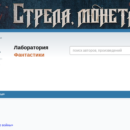
Лаборатория
Фантастики
ны»
е войны»