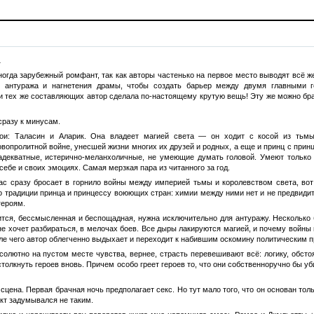
.
огда зарубежный ромфант, так как авторы частенько на первое место выводят всё же
я антуража и нагнетения драмы, чтобы создать барьер между двумя главными г
и тех же составляющих автор сделала по-настоящему крутую вещь! Эту же можно брат
сразу к минусам.
ои: Таласин и Аларик. Она владеет магией света — он ходит с косой из тьмы (
вопролитной войне, унесшей жизни многих их друзей и родных, а еще и принц с принц
еадекватные, истерично-меланхоличные, не умеющие думать головой. Умеют только 
ебе и своих эмоциях. Самая мерзкая пара из читанного за год.
ас сразу бросает в горнило войны между империей тьмы и королевством света, вот
о традиции принца и принцессу воюющих стран: химии между ними нет и не предвидитс
героям.
ится, бессмысленная и беспощадная, нужна исключительно для антуражу. Несколько 
 не хочет разбираться, в мелочах боев. Все дыры лакируются магией, и почему войны
сле чего автор облегченно выдыхает и переходит к набившим оскомину политическим 
лютно на пустом месте чувства, вернее, страсть перевешивают всё: логику, обстоя
олкнуть героев вновь. Причем особо греет героев то, что они собственноручно бы уби
цена. Первая брачная ночь предполагает секс. Но тут мало того, что он основан толь
кт задумывался не таким.