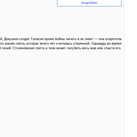
подробнее
. Девушка-солдат Таласин кроме войны ничего и не знает — она осиротела
ать магию света, которая много лет считалась утерянной. Однажды во время
еней. Столкновение света и тени может погубить весь мир или спасти его.