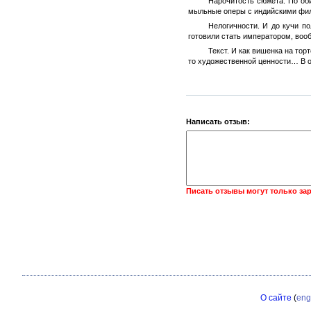
Нарочитость сюжета. По об
мыльные оперы с индийскими фил
Нелогичности. И до кучи по
готовили стать императором, воо
Текст. И как вишенка на тор
то художественной ценности… В 
Написать отзыв:
Писать отзывы могут только за
О сайте
(
eng