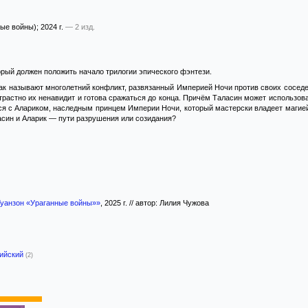
ые войны)
; 2024 г.
— 2 изд.
рый должен положить начало трилогии эпического фэнтези.
к называют многолетний конфликт, развязанный Империей Ночи против своих соседей
страстно их ненавидит и готова сражаться до конца. Причём Таласин может использов
я с Алариком, наследным принцем Империи Ночи, который мастерски владеет магией т
асин и Аларик — пути разрушения или созидания?
 Гуанзон «Ураганные войны»»
, 2025 г. // автор: Лилия Чужова
лийский
(2)