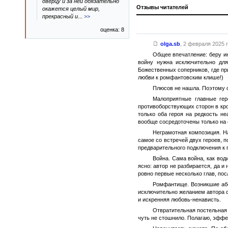
дверцу и за ней обязательно
Отзывы читателей
окажется целый мир,
прекрасный и
...
>>
оценка: 8
olga.sb
,
2 февраля 2025 г
Общее впечатление: беру ин
войну нужна исключительно дл
Божественных соперников, где пр
любви к ромфантовским клише!)
Плюсов не нашла. Поэтому 
Малоприятные главные гер
противоборствующих сторон в кро
только оба героя на редкость н
вообще сосредоточены только на с
Неграмотная композиция. Н
самое со встречей двух героев, п
предварительного подключения к 
Война. Сама война, как вод
ясно: автор не разбирается, да и
ровно первые несколько глав, по
Ромфантище. Возникшие абсо
исключительно желанием автора ст
и искренняя любовь-ненависть.
Отвратительная постельная с
чуть не стошнило. Полагаю, эффе