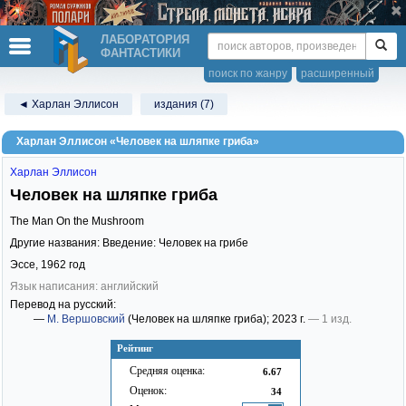
ЛАБОРАТОРИЯ
ФАНТАСТИКИ
поиск по жанру
расширенный
◄ Харлан Эллисон
издания (7)
Харлан Эллисон «Человек на шляпке гриба»
Харлан Эллисон
Человек на шляпке гриба
The Man On the Mushroom
Другие названия: Введение: Человек на грибе
Эссе,
1962
год
Язык написания: английский
Перевод на русский:
—
М. Вершовский
(Человек на шляпке гриба)
; 2023 г.
— 1 изд.
Рейтинг
Средняя оценка:
6.67
Оценок:
34