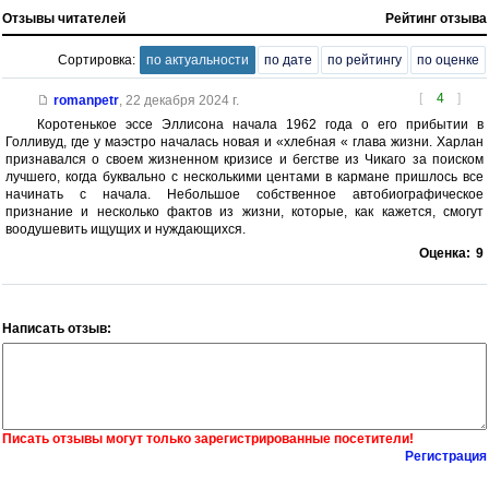
Отзывы читателей
Рейтинг отзыва
Сортировка:
по актуальности
по дате
по рейтингу
по оценке
[
4
]
romanpetr
,
22 декабря 2024 г.
Коротенькое эссе Эллисона начала 1962 года о его прибытии в
Голливуд, где у маэстро началась новая и «хлебная « глава жизни. Харлан
признавался о своем жизненном кризисе и бегстве из Чикаго за поиском
лучшего, когда буквально с несколькими центами в кармане пришлось все
начинать с начала. Небольшое собственное автобиографическое
признание и несколько фактов из жизни, которые, как кажется, смогут
воодушевить ищущих и нуждающихся.
Оценка:
9
Написать отзыв:
Писать отзывы могут только зарегистрированные посетители!
Регистрация