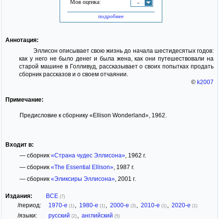
Моя оценка:
-
подробнее
Аннотация:
Эллисон описывает свою жизнь до начала шестидесятых годов:
как у него не было денег и была жена, как они путешествовали на
старой машине в Голливуд, рассказывает о своих попытках продать
сборник рассказов и о своем отчаянии.
©
k2007
Примечание:
Предисловие к сборнику «Ellison Wonderland», 1962.
Входит в:
— сборник
«Страна чудес Эллисона»
, 1962 г.
— сборник
«The Essential Ellison»
, 1987 г.
— сборник
«Эликсиры Эллисона»
, 2001 г.
Издания:
ВСЕ
(7)
/период:
1970-е
,
1980-е
,
2000-е
,
2010-е
,
2020-е
(1)
(1)
(3)
(1)
(1)
/языки:
русский
,
английский
(2)
(5)