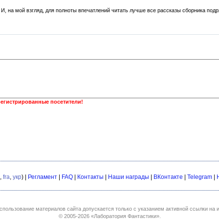
 И, на мой взгляд, для полноты впечатлений читать лучше все рассказы сборника подр
регистрированные посетители!
,
fra
,
укр
) |
Регламент
|
FAQ
|
Контакты
|
Наши награды
|
ВКонтакте
|
Telegram
|
спользование материалов сайта допускается только с указанием активной ссылки на и
© 2005-2026
«Лаборатория Фантастики»
.