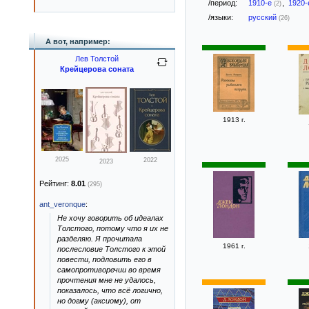
/период:
1910-е
,
1920
(2)
/языки:
русский
(26)
А вот, например:
Лев Толстой
Крейцерова соната
1913 г.
2025
2022
2023
Рейтинг:
8.01
(295)
ant_veronque
:
Не хочу говорить об идеалах
Толстого, потому что я их не
разделяю. Я прочитала
1961 г.
послесловие Толстого к этой
повести, подловить его в
самопротиворечии во время
прочтения мне не удалось,
показалось, что всё логично,
но догму (аксиому), от