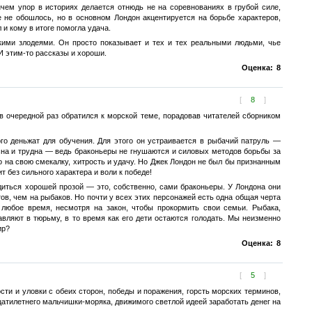
ем упор в историях делается отнюдь не на соревнованиях в грубой силе,
е не обошлось, но в основном Лондон акцентируется на борьбе характеров,
 и кому в итоге помогла удача.
кими злодеями. Он просто показывает и тех и тех реальными людьми, чье
И этим-то рассказы и хороши.
Оценка:
8
[
8
]
 очередной раз обратился к морской теме, порадовав читателей сборником
го деньжат для обучения. Для этого он устраивается в рыбачий патруль —
сна и трудна — ведь браконьеры не гнушаются и силовых методов борьбы за
о на свою смекалку, хитрость и удачу. Но Джек Лондон не был бы признанным
 без сильного характера и воли к победе!
иться хорошей прозой — это, собственно, сами браконьеры. У Лондона они
ов, чем на рыбаков. Но почти у всех этих персонажей есть одна общая черта
любое время, несмотря на закон, чтобы прокормить свои семьи. Рыбака,
авляют в тюрьму, в то время как его дети остаются голодать. Мы неизменно
ир?
Оценка:
8
[
5
]
ти и уловки с обеих сторон, победы и поражения, горсть морских терминов,
тилетнего мальчишки-моряка, движимого светлой идеей заработать денег на