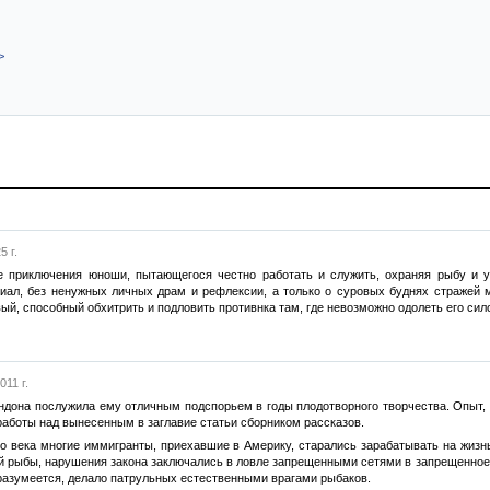
>
5 г.
 приключения юноши, пытающегося честно работать и служить, охраняя рыбу и у
иал, без ненужных личных драм и рефлексии, а только о суровых буднях стражей м
ый, способный обхитрить и подловить противнка там, где невозможно одолеть его сил
011 г.
ндона послужила ему отличным подспорьем в годы плодотворного творчества. Опыт,
аботы над вынесенным в заглавие статьи сборником рассказов.
го века многие иммигранты, приехавшие в Америку, старались зарабатывать на жизн
й рыбы, нарушения закона заключались в ловле запрещенными сетями в запрещенное 
 разумеется, делало патрульных естественными врагами рыбаков.