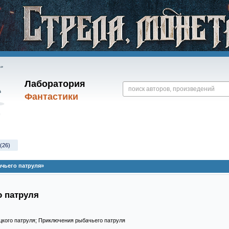
Лаборатория
Фантастики
(26)
чьего патруля»
 патруля
цкого патруля; Приключения рыбачьего патруля