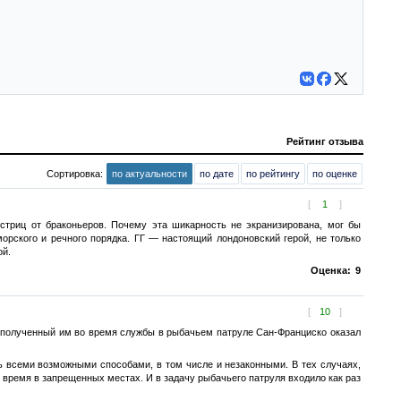
Рейтинг отзыва
Сортировка:
по актуальности
по дате
по рейтингу
по оценке
[
1
]
стриц от браконьеров. Почему эта шикарность не экранизирована, мог бы
орского и речного порядка. ГГ — настоящий лондоновский герой, не только
ой.
Оценка:
9
[
10
]
 полученный им во время службы в рыбачьем патруле Сан-Франциско оказал
ь всеми возможными способами, в том числе и незаконными. В тех случаях,
время в запрещенных местах. И в задачу рыбачьего патруля входило как раз