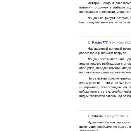
Истории Лондона рассказыв
потому что оружия у рыбаков по
состязаниях в хитрости, упорстве
Лондон не рисует патрульн
благополучие зависело от успеха
Kastro777
,
9 октября 2015
Насыщенный соленый ветер,
рассказов о рыбачьем патруле.
Лондон показывает нам цеп
аналог нашего рыбнадзора с огля
свой улов, нередки случаи нападе
воспевателем силы человеческого 
Но за всеми приключениями
очень разные — это и наглые кита
— огромная, всепоглащающая бе
пойманного с сетью, ячейки кото
видим торжество закона над безза
Siberia
,
1 августа 2020 г.
Чудесный сборник морских р
щекочущих воображение еще со вр
образование.