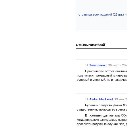
страница всех изданий (26 шт.) >
Отзывы читателей
Тимолеонт
,
30 марта 202
Практически остросюжетные
получиться прекрасный мини-сер
суровый и упорный, но и находчив
Aleks_MacLeod
,
19 мая 2
Бурная молодость Джека Ло
существенную помощь во время р
В тяжелые годы начала XX-
когда приезжие занимались ловле
пресекать подобные случаи, что,