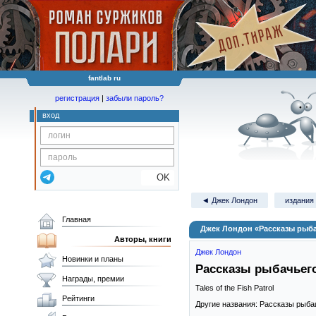
fantlab ru
регистрация
|
забыли пароль?
вход
OK
◄ Джек Лондон
издания 
Главная
Джек Лондон «Рассказы рыба
Авторы, книги
Джек Лондон
Новинки и планы
Рассказы рыбачьего
Награды, премии
Tales of the Fish Patrol
Рейтинги
Другие названия: Рассказы рыба