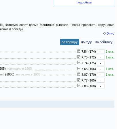
подробнее
бы, которую ловят целые флотилии рыбаков. Чтобы пресекать нарушения
ения и победы...
©
Dm-c
по порядку
по году
по рейтингу
7.54 (174)
-
2 отз.
7.75 (172)
-
1 отз.
7.74 (175)
-
905)
, написано в 1903
7.65 (156)
-
1 отз.
ли]
(1905)
, написано в 1903
8.07 (170)
-
1 отз.
7.77 (165)
-
7.86 (160)
-