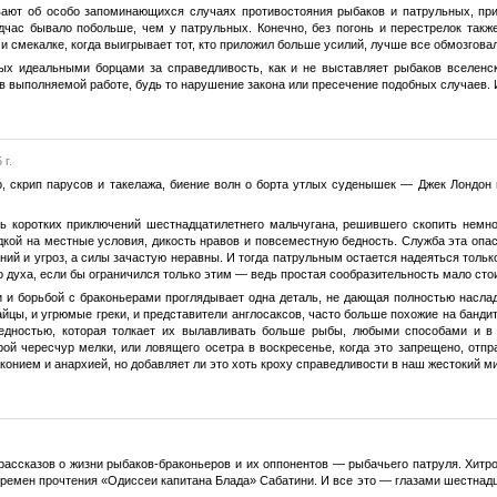
ают об особо запоминающихся случаях противостояния рыбаков и патрульных, прич
дчас бывало побольше, чем у патрульных. Конечно, без погонь и перестрелок такж
 и смекалке, когда выигрывает тот, кто приложил больше усилий, лучше все обмозговал
ых идеальными борцами за справедливость, как и не выставляет рыбаков вселенс
 в выполняемой работе, будь то нарушение закона или пресечение подобных случаев. 
 г.
 скрип парусов и такелажа, биение волн о борта утлых суденышек — Джек Лондон в
ь коротких приключений шестнадцатилетнего мальчугана, решившего скопить немно
дкой на местные условия, дикость нравов и повсеместную бедность. Служба эта опа
ний и угроз, а силы зачастую неравны. И тогда патрульным остается надеяться тольк
духа, если бы ограничился только этим — ведь простая сообразительность мало стоит
 и борьбой с браконьерами проглядывает одна деталь, не дающая полностью наслад
йцы, и угрюмые греки, и представители англосаксов, часто больше похожие на бандит
дностью, которая толкает их вылавливать больше рыбы, любыми способами и в 
рой чересчур мелки, или ловящего осетра в воскресенье, когда это запрещено, отпр
конием и анархией, но добавляет ли это хоть кроху справедливости в наш жестокий м
ассказов о жизни рыбаков-браконьеров и их оппонентов — рыбачьего патруля. Хитрос
емен прочтения «Одиссеи капитана Блада» Сабатини. И все это — глазами шестнадца