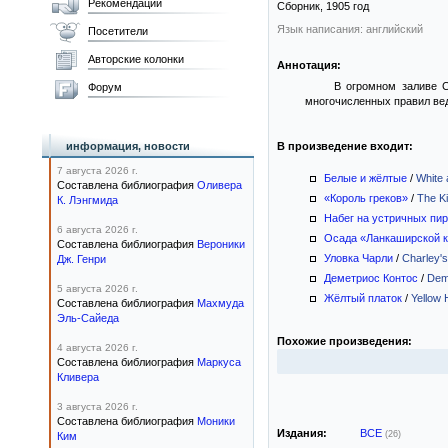
Рекомендации
Сборник,
1905
год
Язык написания: английский
Посетители
Авторские колонки
Аннотация:
В огромном заливе С
Форум
многочисленных правил вед
информация, новости
В произведение входит:
7 августа 2026 г.
Белые и жёлтые
/
White 
Составлена библиография
Оливера
«Король греков»
/
The Ki
К. Лэнгмида
Набег на устричных пи
6 августа 2026 г.
Осада «Ланкаширской 
Составлена библиография
Вероники
Уловка Чарли
/
Charley'
Дж. Генри
Деметриос Контос
/
Dem
5 августа 2026 г.
Жёлтый платок
/
Yellow 
Составлена библиография
Махмуда
Эль-Сайеда
Похожие произведения:
4 августа 2026 г.
Составлена библиография
Маркуса
Кливера
3 августа 2026 г.
Составлена библиография
Моники
Издания:
ВСЕ
(26)
Ким