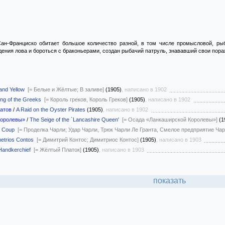
ан-Франциско обитает большое количество разной, в том числе промысловой, ры
ения лова и бороться с браконьерами, создан рыбачий патруль, знававший свои пораж
and Yellow
[= Белые и Жёлтые; В заливе]
(1905)
, написано в 1902
ng of the Greeks
[= Король греков, Король Греков]
(1905)
, написано в 1902
ратов
/
A Raid on the Oyster Pirates
(1905)
, написано в 1902
королевы»
/
The Seige of the `Lancashire Queen'
[= Осада «Ланкаширской Королевы»]
(1
s Coup
[= Проделка Чарли; Удар Чарли, Трюк Чарли Ле Гранта, Смелое предприятие Чар
etrios Contos
[= Димитрий Контос; Димитриос Контос]
(1905)
, написано в 1903
Handkerchief
[= Жёлтый Платок]
(1905)
, написано в 1903
показать