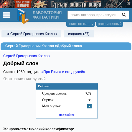
ЛАБОРАТОРИЯ
ФАНТАСТИКИ
поиск по жанру
расширенный
◄ Сергей Григорьевич Козлов
издания (27)
Сергей Григорьевич Козлов «Добрый слон»
Сергей Григорьевич Козлов
Добрый слон
Сказка,
1969
год; цикл
«Про Ёжика и его друзей»
Язык написания: русский
Рейтинг
Средняя оценка:
7.71
Оценок:
35
Моя оценка:
-
подробнее
Жанрово-тематический классификатор: