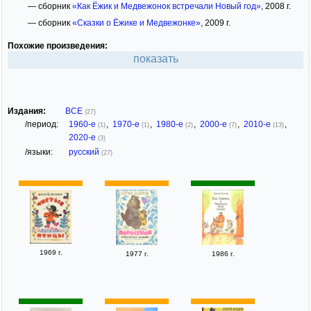
— сборник
«Как Ёжик и Медвежонок встречали Новый год»
, 2008 г.
— сборник
«Сказки о Ёжике и Медвежонке»
, 2009 г.
Похожие произведения:
показать
Издания:
ВСЕ
(27)
/период:
1960-е
,
1970-е
,
1980-е
,
2000-е
,
2010-е
,
(1)
(1)
(2)
(7)
(13)
2020-е
(3)
/языки:
русский
(27)
1969 г.
1977 г.
1986 г.