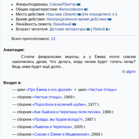
Жанры/поджанры:
Сказка/Притча
Общие характеристики:
Философское
Место действия:
Наш мир (Земля)
(
Не определено
)
Время действия:
Неопределённое время действия
Линейность сюжета:
Линейный
Возраст читателя:
Детская литература
|
Любой
Всего проголосовало:
13
Аннотация:
Стояли февральские морозы, а у Ёжика почти совсем
закончились дрова. Что делать, когда нечем будет топить печку?
Ведь зима будет ещё долго...
©
atgrin
Входит в:
— цикл
«Про Ёжика и его друзей»
> цикл
«Чистые птицы»
— сборник
«Чистые птицы»
, 1969 г.
— сборник
«Поросёнок в колючей шубке»
, 1977 г.
— сборник
«Как Львёнок и Черепаха пели песню»
, 1986 г.
— сборник
«Правда, мы будем всегда?»
, 1987 г.
— сборник
«Львёнок и Черепаха»
, 2005 г.
— сборник
«Сказки о Ёжике и Медвежонке»
, 2006 г.