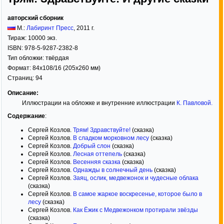
авторский сборник
М.:
Лабиринт Пресс
,
2011
г.
Тираж:
10000 экз.
ISBN:
978-5-9287-2382-8
Тип обложки:
твёрдая
Формат:
84x108/16
(205x260 мм)
Страниц:
94
Описание:
Иллюстрации на обложке и внутренние иллюстрации
К. Павловой
.
Содержание
:
Сергей Козлов.
Трям! Здравствуйте!
(сказка)
Сергей Козлов.
В сладком морковном лесу
(сказка)
Сергей Козлов.
Добрый слон
(сказка)
Сергей Козлов.
Лесная оттепель
(сказка)
Сергей Козлов.
Весенняя сказка
(сказка)
Сергей Козлов.
Однажды в солнечный день
(сказка)
Сергей Козлов.
Заяц, ослик, медвежонок и чудесные облака
(сказка)
Сергей Козлов.
В самое жаркое воскресенье, которое было в
лесу
(сказка)
Сергей Козлов.
Как Ёжик с Медвежонком протирали звёзды
(сказка)