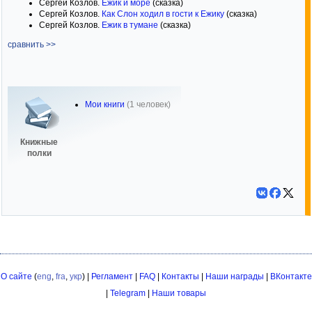
Сергей Козлов.
Ежик и море
(сказка)
Сергей Козлов.
Как Слон ходил в гости к Ежику
(сказка)
Сергей Козлов.
Ежик в тумане
(сказка)
сравнить >>
Мои книги
(1 человек)
Книжные
полки
О сайте
(
eng
,
fra
,
укр
) |
Регламент
|
FAQ
|
Контакты
|
Наши награды
|
ВКонтакте
|
Telegram
|
Наши товары