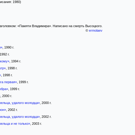
писания: 1980)
аголовком: «Памяти Владимира». Написано на смерть Высоцкого.
©
ermolaev
р»
, 1990 г.
 1992 г.
цкому»
, 1994 г.
атр»
, 1998 г.
»
, 1998 г.
га первая»
, 1999 г.
обра»
, 1999 г.
»
, 2000 г.
рельца, удалого молодца»
, 2000 г.
рон»
, 2002 г.
рельца, удалого молодца»
, 2002 г.
ельца и не только»
, 2003 г.