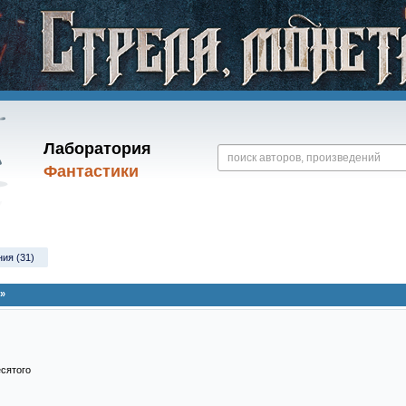
Лаборатория
Фантастики
ния (31)
»
сятого