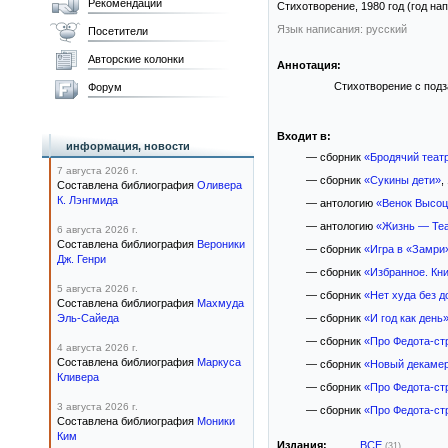
Рекомендации
Стихотворение,
1980
год (год на
Язык написания: русский
Посетители
Авторские колонки
Аннотация:
Стихотворение с подз
Форум
Входит в:
информация, новости
— сборник
«Бродячий теат
7 августа 2026 г.
— сборник
«Сукины дети»
,
Составлена библиография
Оливера
К. Лэнгмида
— антологию
«Венок Высо
— антологию
«Жизнь — Те
6 августа 2026 г.
Составлена библиография
Вероники
— сборник
«Игра в «Замри
Дж. Генри
— сборник
«Избранное. Кни
5 августа 2026 г.
— сборник
«Нет худа без д
Составлена библиография
Махмуда
Эль-Сайеда
— сборник
«И год как день
— сборник
«Про Федота-ст
4 августа 2026 г.
Составлена библиография
Маркуса
— сборник
«Новый декаме
Кливера
— сборник
«Про Федота-ст
3 августа 2026 г.
— сборник
«Про Федота-стр
Составлена библиография
Моники
Ким
Издания:
ВСЕ
(31)