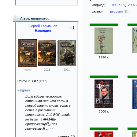
/период:
1990-е
,
2000
(7)
/языки:
русский
(31)
А вот, например:
Сергей Тармашев
Наследие
1990 г.
2021
2021
2023
Рейтинг:
7.87
(1217)
Falgrem
:
Если вдуматься,книга
страшная.Все,что есть в
первой трети книги, есть в
сети, в различных
2000 г.
источниках. Дай БОГ,чтобы
не было _ТАРМАШ-
предрекающий_(для
прочевших)!
...
>>
оценка: 10