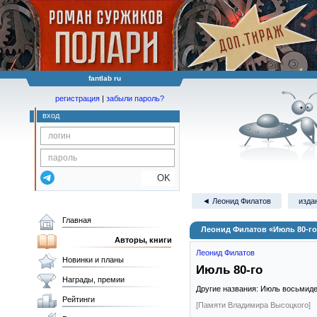
fantlab ru
регистрация
|
забыли пароль?
вход
OK
◄ Леонид Филатов
изда
Главная
Леонид Филатов «Июль 80-го
Авторы, книги
Леонид Филатов
Новинки и планы
Июль 80-го
Награды, премии
Другие названия: Июль восьмиде
Рейтинги
[Памяти Владимира Высоцкого]