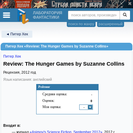
ЛАБОРАТОРИЯ
ФАНТАСТИКИ
поиск по жанру
расширенный
◄ Питер Хек
Питер Хек «Review: The Hunger Games by Suzanne Collins»
Питер Хек
Review: The Hunger Games by Suzanne Collins
Рецензия,
2012
год
Язык написания: английский
Рейтинг
Средняя оценка:
-
Оценок:
0
Моя оценка:
-
Входит в:
— журнал
«Asimov's Science Fiction, September 2012»
, 2012 г.