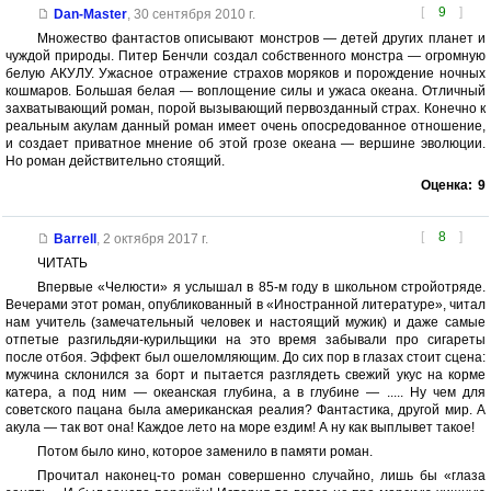
[
9
]
Dan-Master
,
30 сентября 2010 г.
Множество фантастов описывают монстров — детей других планет и
чуждой природы. Питер Бенчли создал собственного монстра — огромную
белую АКУЛУ. Ужасное отражение страхов моряков и порождение ночных
кошмаров. Большая белая — воплощение силы и ужаса океана. Отличный
захватывающий роман, порой вызывающий первозданный страх. Конечно к
реальным акулам данный роман имеет очень опосредованное отношение,
и создает приватное мнение об этой грозе океана — вершине эволюции.
Но роман действительно стоящий.
Оценка:
9
[
8
]
Barrell
,
2 октября 2017 г.
ЧИТАТЬ
Впервые «Челюсти» я услышал в 85-м году в школьном стройотряде.
Вечерами этот роман, опубликованный в «Иностранной литературе», читал
нам учитель (замечательный человек и настоящий мужик) и даже самые
отпетые разгильдяи-курильщики на это время забывали про сигареты
после отбоя. Эффект был ошеломляющим. До сих пор в глазах стоит сцена:
мужчина склонился за борт и пытается разглядеть свежий укус на корме
катера, а под ним — океанская глубина, а в глубине — ..... Ну чем для
советского пацана была американская реалия? Фантастика, другой мир. А
акула — так вот она! Каждое лето на море ездим! А ну как выплывет такое!
Потом было кино, которое заменило в памяти роман.
Прочитал наконец-то роман совершенно случайно, лишь бы «глаза