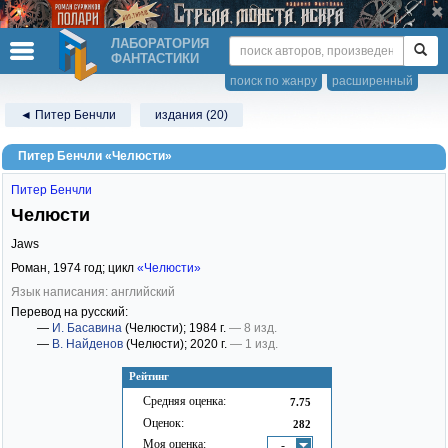
ЛАБОРАТОРИЯ
ФАНТАСТИКИ
поиск по жанру
расширенный
◄ Питер Бенчли
издания (20)
Питер Бенчли «Челюсти»
Питер Бенчли
Челюсти
Jaws
Роман,
1974
год; цикл
«Челюсти»
Язык написания: английский
Перевод на русский:
—
И. Басавина
(Челюсти)
; 1984 г.
— 8 изд.
—
В. Найденов
(Челюсти)
; 2020 г.
— 1 изд.
Рейтинг
Средняя оценка:
7.75
Оценок:
282
Моя оценка:
-