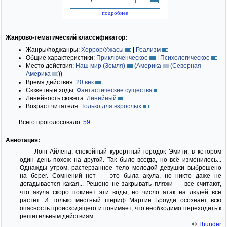
подробнее
Жанрово-тематический классификатор:
Жанры/поджанры:
Хоррор/Ужасы
|
Реализм
Общие характеристики:
Приключенческое
|
Психологическое
Место действия:
Наш мир (Земля)
(
Америка
(
Северная
Америка
)
)
Время действия:
20 век
Сюжетные ходы:
Фантастические существа
Линейность сюжета:
Линейный
Возраст читателя:
Только для взрослых
Всего проголосовало:
59
Аннотация:
Лонг-Айленд, спокойный курортный городок Эмити, в котором
один день похож на другой. Так было всегда, но всё изменилось...
Однажды утром, растерзанное тело молодой девушки выброшено
на берег. Сомнений нет — это была акула, но никто даже не
догадывается какая... Решено не закрывать пляжи — все считают,
что акула скоро покинет эти воды, но число атак на людей всё
растёт. И только местный шериф Мартин Броуди осознаёт всю
опасность происходящего и понимает, что необходимо переходить к
решительным действиям.
©
Thunder