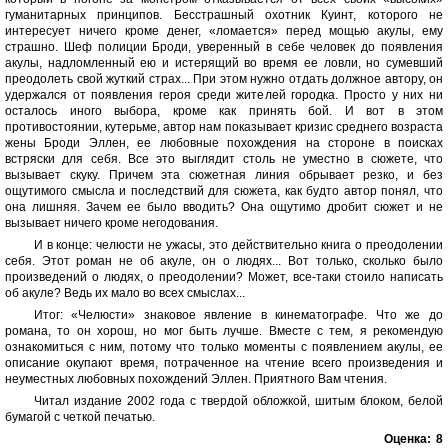
гуманитарных принципов. Бесстрашный охотник Куинт, которого не
интересует ничего кроме денег, «ломается» перед мощью акулы, ему
страшно. Шеф полиции Броди, уверенный в себе человек до появления
акулы, надломленный ею и истерящий во время ее ловли, но сумевший
преодолеть свой жуткий страх... При этом нужно отдать должное автору, он
удержался от появления героя среди жителей городка. Просто у них ни
осталось иного выбора, кроме как принять бой. И вот в этом
противостоянии, кутерьме, автор нам показывает кризис среднего возраста
жены Броди Эллен, ее любовные похождения на стороне в поисках
встряски для себя. Все это выглядит столь не уместно в сюжете, что
вызывает скуку. Причем эта сюжетная линия обрывает резко, и без
ощутимого смысла и последствий для сюжета, как будто автор понял, что
она лишняя. Зачем ее было вводить? Она ощутимо дробит сюжет и не
вызывает ничего кроме негодования.
И в конце: челюсти не ужасы, это действительно книга о преодолении
себя. Этот роман не об акуле, он о людях... Вот только, сколько было
произведений о людях, о преодолении? Может, все-таки стоило написать
об акуле? Ведь их мало во всех смыслах...
Итог: «Челюсти» знаковое явление в кинематографе. Что же до
романа, то он хорош, но мог быть лучше. Вместе с тем, я рекомендую
ознакомиться с ним, потому что только моменты с появлением акулы, ее
описание окупают время, потраченное на чтение всего произведения и
неуместных любовных похождений Эллен. Приятного Вам чтения.
Читал издание 2002 года с твердой обложкой, шитым блоком, белой
бумагой с четкой печатью.
Оценка:
8