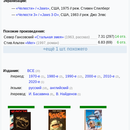
Экранизации:
—
«Челюсти» / «Jaws»
, США, 1975 // реж. Стивен Спилберг
—
«Челюсти 3» / «Jaws 3-D»
, США, 1983 // реж. Джо Элвс
Похожие произведения:
7.31 (297)
14 отз.
Север Гансовский
«Стальная змея»
(1963, рассказ)
6.83 (69)
6 отз.
Стив Альтен
«Мег»
(1997, роман)
+ещё 1 шт. похожего
Издания:
ВСЕ
(20)
/период:
1970-е
,
1980-е
,
1990-е
,
2000-е
,
2010-е
,
(1)
(2)
(12)
(2)
(2)
2020-е
(1)
/языки:
русский
,
английский
(18)
(2)
/перевод:
И. Басавина
,
В. Найденов
(8)
(1)