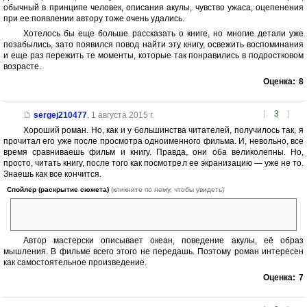
обычный в принципе человек, описания акулы, чувство ужаса, оцепенения
при ее появлении автору тоже очень удались.
Хотелось бы еще больше рассказать о книге, но многие детали уже
позабылись, зато появился повод найти эту книгу, освежить воспоминания
и еще раз пережить те моменты, которые так понравились в подростковом
возрасте.
Оценка:
8
[
3
]
sergej210477
,
1 августа 2015 г.
Хороший роман. Но, как и у большинства читателей, получилось так, я
прочитал его уже после просмотра одноименного фильма. И, невольно, все
время сравниваешь фильм и книгу. Правда, они оба великолепны. Но,
просто, читать книгу, после того как посмотрел ее экранизацию — уже не то.
Знаешь как все кончится.
Спойлер (раскрытие сюжета)
(кликните по нему, чтобы увидеть)
В книге несколько изменен сюжет с женой Броди, есть и другие
различия.
Автор мастерски описывает океан, поведение акулы, её образ
мышления. В фильме всего этого не передашь. Поэтому роман интересен
как самостоятельное произведение.
Оценка:
7