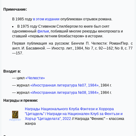
Примечание:
В 1985 году
в этом издании
опубликован отрывок романа.
В 1975 году Стивеном Спилбергом по книге был снят
одноименный
фильм
, побивший многие рекорды кинопроката и
ставший «первым летним блокбастером» в истории.
Первая публикация на русском: Бенчли П. Челюсти: Роман/Пер. с
англ. И. Басавиной. — Иностр. лит., 1984, No 7, с. 92—162; No 8, с. 77
—157.
Входит в:
— цикл
«Челюсти»
— журнал
«Иностранная литература №07, 1984»
, 1984 г.
— журнал
«Иностранная литература №08, 1984»
, 1984 г.
Награды и премии:
Награды Национального Клуба Фэнтези и Хоррора
"Цитадель" / Награди на Национален Клуб за Фентъзи и
Хорър "Цитаделата", 2022
//
Награда "Феникс" – классика
лауреат
жанра