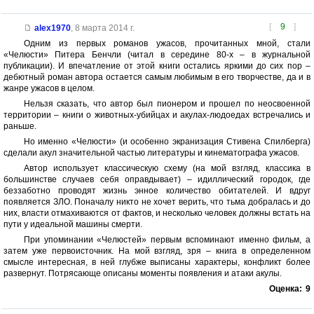
[
9
]
alex1970
,
8 марта 2014 г.
Одним из первых романов ужасов, прочитанных мной, стали
«Челюсти» Питера Бенчли (читал в середине 80-х – в журнальной
публикации). И впечатление от этой книги остались яркими до сих пор –
дебютный роман автора остается самым любимым в его творчестве, да и в
жанре ужасов в целом.
Нельзя сказать, что автор был пионером и прошел по неосвоенной
территории – книги о животных-убийцах и акулах-людоедах встречались и
раньше.
Но именно «Челюсти» (и особенно экранизация Стивена Спилберга)
сделали акул значительной частью литературы и кинематографа ужасов.
Автор использует классическую схему (на мой взгляд, классика в
большинстве случаев себя оправдывает) – идиллический городок, где
беззаботно проводят жизнь энное количество обитателей. И вдруг
появляется ЗЛО. Поначалу никто не хочет верить, что тьма добралась и до
них, власти отмахиваются от фактов, и несколько человек должны встать на
пути у идеальной машины смерти.
При упоминании «Челюстей» первым вспоминают именно фильм, а
затем уже первоисточник. На мой взгляд, зря – книга в определенном
смысле интересная, в ней глубже выписаны характеры, конфликт более
развернут. Потрясающе описаны моменты появления и атаки акулы.
Оценка:
9