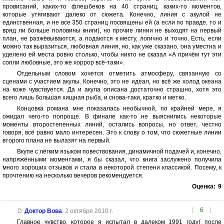
провисаний, каких-то флешбеков на 40 страниц, каких-то моментов,
которые утягивают далеко от сюжета. Конечно, линия с акулой не
единственная, и не все 350 страниц посвящены ей (а если по правде, то и
вряд ли больше половины книги), но прочие линии не выходят на первый
план, не разжёвываются, а подаются к месту, логично и точно. Есть, если
можно так выразиться, любовная линия, но, как уже сказано, она уместна и
уделено ей места ровно столько, чтобы никто не сказал «А причём тут эти
сопли любовные, это же хоррор всё-таки».
Отдельным словом хочется отметить атмосферу, связанную со
сценами с участием акулы. Конечно, это не идеал, но всё же холод океана
на коже чувствуется. Да и акула описана достаточно страшно, хотя это
всего лишь большая хищная рыба, и снова-таки, кратко и метко.
Концовка романа мне показалась необычной, по крайней мере, я
ожидал чего-то попроще. В финале как-то не выяснились некоторые
моменты второстепенных линий, остались вопросы, но ответ, честно
говоря, всё равно мало интересен. Это к слову о том, что сюжетные линии
второго плана не вылазят на первый.
Вкупе с лёгким языком повествования, динамичной подачей и, конечно,
напряжёнными моментами, я бы сказал, что книга заслужено получила
много хороших отзывов и стала в некоторой степени классикой. Посему, к
прочтению на несколько вечеров рекомендуется.
Оценка:
9
[
6
]
Доктор Вова
,
2 октября 2010 г.
Главное чувство, которое я испытал в далеком 1991 году( после