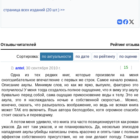
страница всех изданий (20 шт.) >>
Отзывы читателей
Рейтинг отзыва
Сортировка:
по актуальности
по дате
по рейтингу
по оценке
[
15
]
antel
,
30 сентября 2010 г.
Одна из тех редких книг, которые произвели на меня
сногсшибательное впечатление с первых же строк. Самое начало романа.
Описание акулы. Минимум слов, но как же ярко, выпукло, фактурно это
получилось! У меня тогда создалось полное ощущение, что я вижу эту акулу
буквально перед собой, сама ощущаю прикосновение воды к телу. Это не
акула, это я наслаждалась ночью и собственной скоростью... Можно,
конечно, сказать, что разыгралось воображение, но ведь не всякая книга
может ТАК его включить. Язык автора бесподобен, хотя огромное спасибо
стоит сказать и переводчику.
А потом меня удивило, что книга эта часто позиционируется как роман
ужасов. Да нет там ужасов, и не планировалось. Да, несколько эпизодов
нападения акулы-убийцы написаны очень красочно и опять-таки с полным
эффектом собственного присутствия, но не они делают погоду. Главная