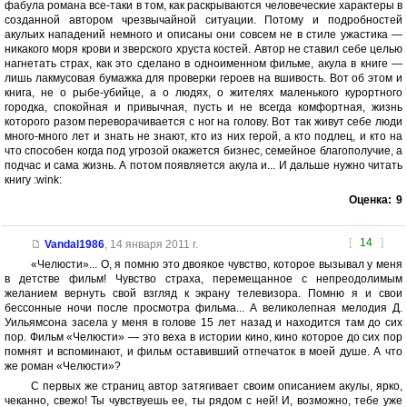
фабула романа все-таки в том, как раскрываются человеческие характеры в
созданной автором чрезвычайной ситуации. Потому и подробностей
акульих нападений немного и описаны они совсем не в стиле ужастика —
никакого моря крови и зверского хруста костей. Автор не ставил себе целью
нагнетать страх, как это сделано в одноименном фильме, акула в книге —
лишь лакмусовая бумажка для проверки героев на вшивость. Вот об этом и
книга, не о рыбе-убийце, а о людях, о жителях маленького курортного
городка, спокойная и привычная, пусть и не всегда комфортная, жизнь
которого разом переворачивается с ног на голову. Вот так живут себе люди
много-много лет и знать не знают, кто из них герой, а кто подлец, и кто на
что способен когда под угрозой окажется бизнес, семейное благополучие, а
подчас и сама жизнь. А потом появляется акула и... И дальше нужно читать
книгу :wink:
Оценка:
9
[
14
]
Vandal1986
,
14 января 2011 г.
«Челюсти»... О, я помню это двоякое чувство, которое вызывал у меня
в детстве фильм! Чувство страха, перемещанное с непреодолимым
желанием вернуть свой взгляд к экрану телевизора. Помню я и свои
бессонные ночи после просмотра фильма... А великолепная мелодия Д.
Уильямсона засела у меня в голове 15 лет назад и находится там до сих
пор. Фильм «Челюсти» — это веха в истории кино, кино которое до сих пор
помнят и вспоминают, и фильм оставивший отпечаток в моей душе. А что
же роман «Челюсти»?
С первых же страниц автор затягивает своим описанием акулы, ярко,
чеканно, свежо! Ты чувствуешь ее, ты рядом с ней! И, возможно, тебе уже