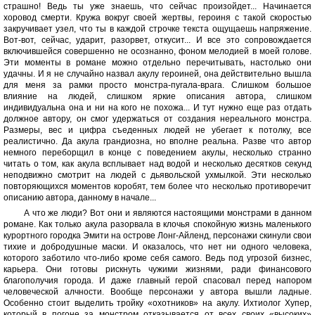
страшно! Ведь ты уже знаешь, что сейчас произойдет... Начинается
хоровод смерти. Кружа вокруг своей жертвы, героиня с такой скоростью
закручивает узел, что ты в каждой строчке текста ощущаешь напряжение.
Вот-вот, сейчас, ударит, разорвет, откусит... И все это сопровождается
включившейся совершенно не осознанно, фоном мелодией в моей голове.
Эти моменты в романе можно отдельно перечитывать, настолько они
удачны. И я не случайно назвал акулу героиней, она действительно вышла
для меня за рамки просто монстра-пугала-врага. Слишком большое
влияние на людей, слишком яркие описания автора, слишком
индивидуальна она и ни на кого не похожа... И тут нужно еще раз отдать
должное автору, он смог удержаться от создания нереального монстра.
Размеры, вес и цифра съеденных людей не убегает к потолку, все
реалистично. Да акула грандиозна, но вполне реальна. Разве что автор
немного переборщил в конце с поведением акулы, несколько странно
читать о том, как акула всплывает над водой и несколько десятков секунд
неподвижно смотрит на людей с дьявольской ухмылкой. Эти несколько
повторяющихся моментов коробят, тем более что несколько противоречит
описанию автора, данному в начале...
А что же люди? Вот они и являются настоящими монстрами в данном
романе. Как только акула разорвала в клочья спокойную жизнь маленького
курортного городка Эмити на острове Лонг-Айленд, персонажи скинули свои
тихие и добродушные маски. И оказалось, что нет ни одного человека,
которого заботило что-либо кроме себя самого. Ведь под угрозой бизнес,
карьера. Они готовы рискнуть чужими жизнями, ради финансового
благополучия города. И даже главный герой спасовал перед напором
человеческой алчности. Вообще персонажи у автора вышли ладные.
Особенно стоит выделить тройку «охотников» на акулу. Ихтиолог Хупер,
который в погоне за монстром отказывается от всех своих «высоких»