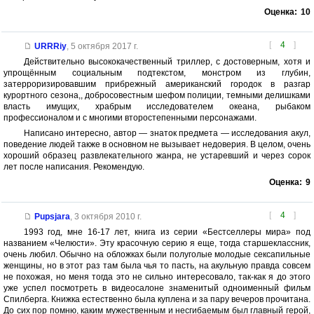
Оценка:
10
[
4
]
URRRiy
,
5 октября 2017 г.
Действительно высококачественный триллер, с достоверным, хотя и
упрощённым социальным подтекстом, монстром из глубин,
затерроризировавшим прибрежный американский городок в разгар
курортного сезона,, добросовестным шефом полиции, темными делишками
власть имущих, храбрым исследователем океана, рыбаком
профессионалом и с многими второстепенными персонажами.
Написано интересно, автор — знаток предмета — исследования акул,
поведение людей также в основном не вызывает недоверия. В целом, очень
хороший образец развлекательного жанра, не устаревший и через сорок
лет после написания. Рекомендую.
Оценка:
9
[
4
]
Pupsjara
,
3 октября 2010 г.
1993 год, мне 16-17 лет, книга из серии «Бестселлеры мира» под
названием «Челюсти». Эту красочную серию я еще, тогда старшеклассник,
очень любил. Обычно на обложках были полуголые молодые сексапильные
женщины, но в этот раз там была чья то пасть, на акульную правда совсем
не похожая, но меня тогда это не сильно интересовало, так-как я до этого
уже успел посмотреть в видеосалоне знаменитый одноименный фильм
Спилберга. Книжка естественно была куплена и за пару вечеров прочитана.
До сих пор помню, каким мужественным и несгибаемым был главный герой,