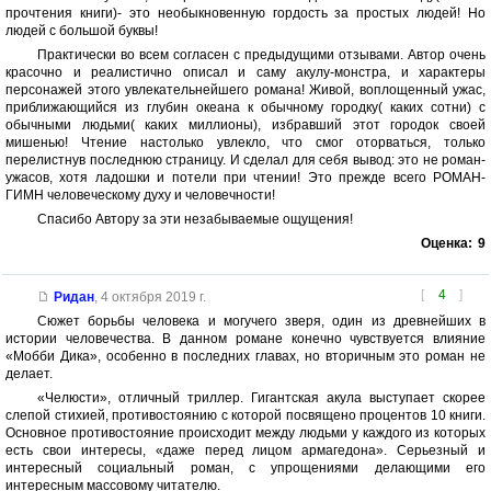
прочтения книги)- это необыкновенную гордость за простых людей! Но
людей с большой буквы!
Практически во всем согласен с предыдущими отзывами. Автор очень
красочно и реалистично описал и саму акулу-монстра, и характеры
персонажей этого увлекательнейшего романа! Живой, воплощенный ужас,
приближающийся из глубин океана к обычному городку( каких сотни) с
обычными людьми( каких миллионы), избравший этот городок своей
мишенью! Чтение настолько увлекло, что смог оторваться, только
перелистнув последнюю страницу. И сделал для себя вывод: это не роман-
ужасов, хотя ладошки и потели при чтении! Это прежде всего РОМАН-
ГИМН человеческому духу и человечности!
Спасибо Автору за эти незабываемые ощущения!
Оценка:
9
[
4
]
Ридан
,
4 октября 2019 г.
Сюжет борьбы человека и могучего зверя, один из древнейших в
истории человечества. В данном романе конечно чувствуется влияние
«Мобби Дика», особенно в последних главах, но вторичным это роман не
делает.
«Челюсти», отличный триллер. Гигантская акула выступает скорее
слепой стихией, противостоянию с которой посвящено процентов 10 книги.
Основное противостояние происходит между людьми у каждого из которых
есть свои интересы, «даже перед лицом армагедона». Серьезный и
интересный социальный роман, с упрощениями делающими его
интересным массовому читателю.