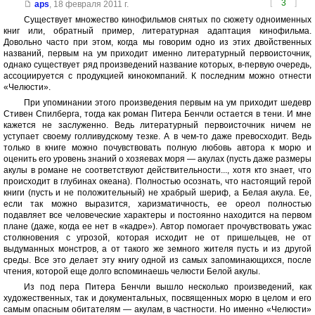
[
3
]
aps
,
18 февраля 2011 г.
Существует множество кинофильмов снятых по сюжету одноименных
книг или, обратный пример, литературная адаптация кинофильма.
Довольно часто при этом, когда мы говорим одно из этих двойственных
названий, первым на ум приходит именно литературный первоисточник,
однако существует ряд произведений название которых, в-первую очередь,
ассоциируется с продукцией кинокомпаний. К последним можно отнести
«Челюсти».
При упоминании этого произведения первым на ум приходит шедевр
Стивен Спилберга, тогда как роман Питера Бенчли остается в тени. И мне
кажется не заслуженно. Ведь литературный первоисточник ничем не
уступает своему голливудскому тезке. А в чем-то даже превосходит. Ведь
только в книге можно почувствовать полную любовь автора к морю и
оценить его уровень знаний о хозяевах моря — акулах (пусть даже размеры
акулы в романе не соответствуют действительности..., хотя кто знает, что
происходит в глубинах океана). Полностью осознать, что настоящий герой
книги (пусть и не положительный) не храбрый шериф, а Белая акула. Ее,
если так можно выразится, харизматичность, ее ореол полностью
подавляет все человеческие характеры и постоянно находится на первом
плане (даже, когда ее нет в «кадре»). Автор помогает прочувствовать ужас
столкновения с угрозой, которая исходит не от пришельцев, не от
выдуманных монстров, а от такого же земного жителя пусть и из другой
среды. Все это делает эту книгу одной из самых запоминающихся, после
чтения, которой еще долго вспоминаешь челюсти Белой акулы.
Из под пера Питера Бенчли вышло несколько произведений, как
художественных, так и документальных, посвященных морю в целом и его
самым опасным обитателям — акулам, в частности. Но именно «Челюсти»