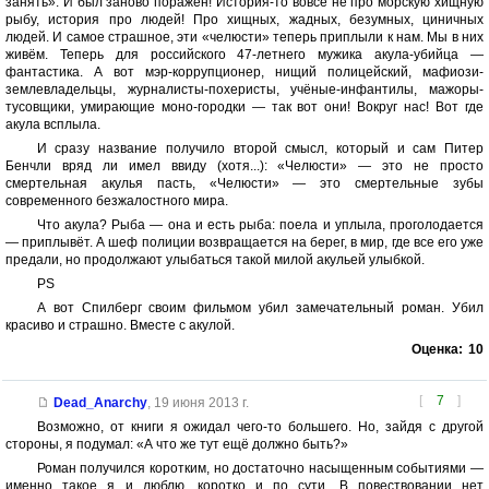
занять». И был заново поражён! История-то вовсе не про морскую хищную
рыбу, история про людей! Про хищных, жадных, безумных, циничных
людей. И самое страшное, эти «челюсти» теперь приплыли к нам. Мы в них
живём. Теперь для российского 47-летнего мужика акула-убийца —
фантастика. А вот мэр-коррупционер, нищий полицейский, мафиози-
землевладельцы, журналисты-похеристы, учёные-инфантилы, мажоры-
тусовщики, умирающие моно-городки — так вот они! Вокруг нас! Вот где
акула всплыла.
И сразу название получило второй смысл, который и сам Питер
Бенчли вряд ли имел ввиду (хотя...): «Челюсти» — это не просто
смертельная акулья пасть, «Челюсти» — это смертельные зубы
современного безжалостного мира.
Что акула? Рыба — она и есть рыба: поела и уплыла, проголодается
— приплывёт. А шеф полиции возвращается на берег, в мир, где все его уже
предали, но продолжают улыбаться такой милой акульей улыбкой.
PS
А вот Спилберг своим фильмом убил замечательный роман. Убил
красиво и страшно. Вместе с акулой.
Оценка:
10
[
7
]
Dead_Anarchy
,
19 июня 2013 г.
Возможно, от книги я ожидал чего-то большего. Но, зайдя с другой
стороны, я подумал: «А что же тут ещё должно быть?»
Роман получился коротким, но достаточно насыщенным событиями —
именно такое я и люблю, коротко и по сути. В повествовании нет