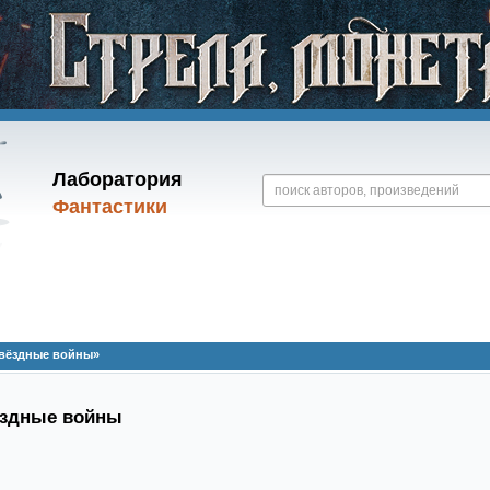
Лаборатория
Фантастики
Звёздные войны»
ёздные войны