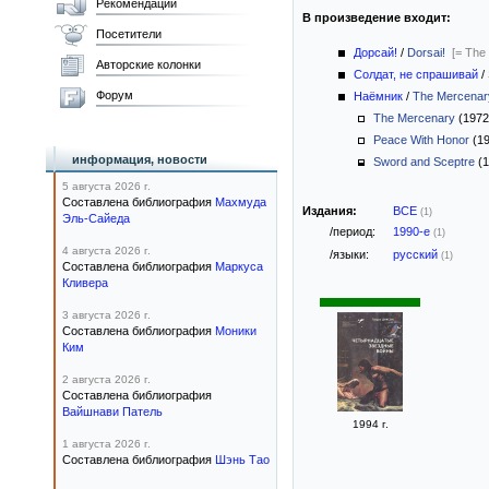
Рекомендации
В произведение входит:
Посетители
Дорсай!
/
Dorsai!
[= The
Авторские колонки
Солдат, не спрашивай
/
Форум
Наёмник
/
The Mercenar
The Mercenary
(197
Peace With Honor
(1
информация, новости
Sword and Sceptre
(1
5 августа 2026 г.
Составлена библиография
Махмуда
Издания:
ВСЕ
(1)
Эль-Сайеда
/период:
1990-е
(1)
4 августа 2026 г.
/языки:
русский
(1)
Составлена библиография
Маркуса
Кливера
3 августа 2026 г.
Составлена библиография
Моники
Ким
2 августа 2026 г.
Составлена библиография
Вайшнави Патель
1994 г.
1 августа 2026 г.
Составлена библиография
Шэнь Тао