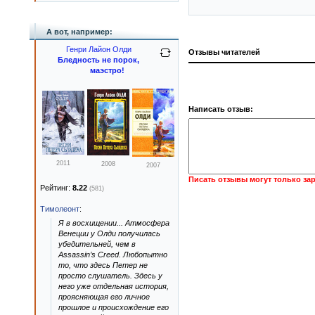
А вот, например:
Генри Лайон Олди
Отзывы читателей
Бледность не порок,
маэстро!
Написать отзыв:
2011
2008
2007
Писать отзывы могут только за
Рейтинг:
8.22
(581)
Тимолеонт
:
Я в восхищении... Атмосфера
Венеции у Олди получилась
убедительней, чем в
Assassin’s Creed. Любопытно
то, что здесь Петер не
просто слушатель. Здесь у
него уже отдельная история,
проясняющая его личное
прошлое и происхождение его