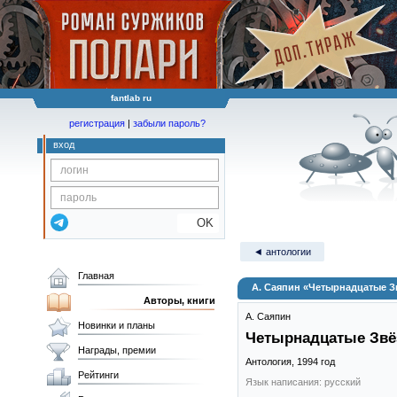
fantlab ru
регистрация
|
забыли пароль?
вход
OK
◄ антологии
Главная
А. Саяпин «Четырнадцатые 
Авторы, книги
А. Саяпин
Новинки и планы
Четырнадцатые Зв
Награды, премии
Антология,
1994
год
Рейтинги
Язык написания: русский