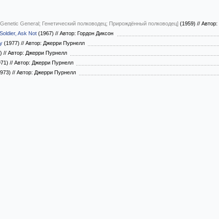
 Genetic General; Генетический полководец; Прирождённый полководец]
(1959)
//
Автор:
Soldier, Ask Not
(1967)
//
Автор: Гордон Диксон
y
(1977)
//
Автор: Джерри Пурнелл
2)
//
Автор: Джерри Пурнелл
971)
//
Автор: Джерри Пурнелл
973)
//
Автор: Джерри Пурнелл