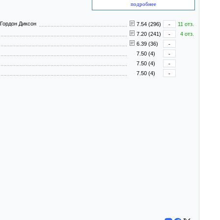
подробнее
 Гордон Диксон
7.54 (296)
-
11 отз.
7.20 (241)
-
4 отз.
6.39 (36)
-
7.50 (4)
-
7.50 (4)
-
7.50 (4)
-