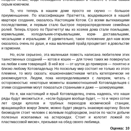
серым комочком.
То, что теперь в нашем доме просто не скучно — большое
приуменьшение. По классификации Пратчетта, воцарившееся в нашей
квартире создание, оказалось Настоящим Котом. Со всеми вытекающими
последствиями, и первым стало быстрое перераспределение семейных
ролей. Теперь /строго по Пратчетту/ мы из хозяев дома стали поильцами,
кормильцами, холодильник-открывальцами, корм- доставальцами,
чесальцами и игральцами. И удивительно, такое положение дел нам всем
оказалось очень по душе, и наш маленький прайд процветает в довольстве
и гармонии.
Но, если серьезно, эта маленькая повесть написана любителем этих
таинственных созданий — котов и кошек — для точно таких же повернутых
на любви к ним товарищей. В ней все — от шуток до примеров — понятно и
близко любому Котовладельцу. Но поскольку мир состоит не только из этого
племени, то могу сказать: кошконенавистникам читать категорически не
рекомендуется. Людям, пока неопределившимся с лагерем, читать с
осторожностью: некоторые моменты взаимоотношений Котовладельцев с
этими созданиями могут показаться странными и даже — шокирующими.
Но я, как настоящий и ярый Котовладелец, очень надеюсь, что наши
ряды будут множиться и , «если будущее вообще будет, — то и через сотни
лет среди куполов и трубных переходов космической станции,
вращающейся вокруг Земли, можно будет увидеть знакомую картину. Возле
биомодуля стоит человек с волевым подбородком, знаток по части добычи
полезных ископаемых на астероидах. Стоит и колотит ложкой по
пластмассовой миске», призывая на обед своего любимца.
Оценка:
10