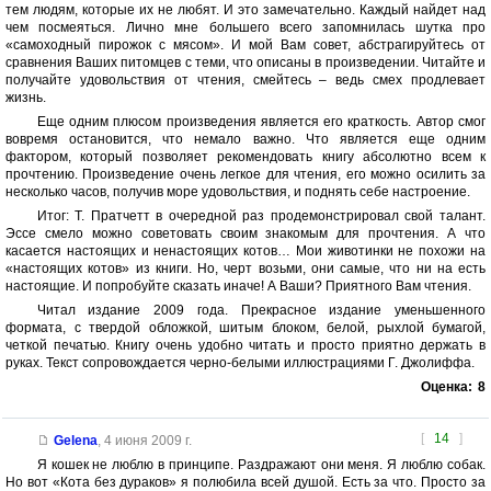
тем людям, которые их не любят. И это замечательно. Каждый найдет над
чем посмеяться. Лично мне большего всего запомнилась шутка про
«самоходный пирожок с мясом». И мой Вам совет, абстрагируйтесь от
сравнения Ваших питомцев с теми, что описаны в произведении. Читайте и
получайте удовольствия от чтения, смейтесь – ведь смех продлевает
жизнь.
Еще одним плюсом произведения является его краткость. Автор смог
вовремя остановится, что немало важно. Что является еще одним
фактором, который позволяет рекомендовать книгу абсолютно всем к
прочтению. Произведение очень легкое для чтения, его можно осилить за
несколько часов, получив море удовольствия, и поднять себе настроение.
Итог: Т. Пратчетт в очередной раз продемонстрировал свой талант.
Эссе смело можно советовать своим знакомым для прочтения. А что
касается настоящих и ненастоящих котов… Мои животинки не похожи на
«настоящих котов» из книги. Но, черт возьми, они самые, что ни на есть
настоящие. И попробуйте сказать иначе! А Ваши? Приятного Вам чтения.
Читал издание 2009 года. Прекрасное издание уменьшенного
формата, с твердой обложкой, шитым блоком, белой, рыхлой бумагой,
четкой печатью. Книгу очень удобно читать и просто приятно держать в
руках. Текст сопровождается черно-белыми иллюстрациями Г. Джолиффа.
Оценка:
8
[
14
]
Gelena
,
4 июня 2009 г.
Я кошек не люблю в принципе. Раздражают они меня. Я люблю собак.
Но вот «Кота без дураков» я полюбила всей душой. Есть за что. Просто за