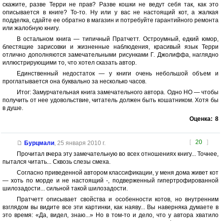
скажите, разве Терри не прав? Разве кошки не ведут себя так, как это
описывается в книге? То-то. Ну или у вас не настоящий кот, а жалкая
подделка, сдайте ее обратно в магазин и потребуйте гарантийного ремонта
или жалобную книгу.
В остальном книга — типичный Пратчетт. Остроумный, едкий юмор,
блестящие зарисовки и жизненные наблюдения, красивый язык Терри
отлично дополняются замечательными рисунками Г. Джолиффа, наглядно
иллюстрирующими то, что хотел сказать автор.
Единственный недостаток — у книги очень небольшой объем и
проглатывается она буквально за несколько часов.
Итог: Замурчательная книга замечательного автора. Одно НО — чтобы
получить от нее удовольствие, читатель должен быть кошатником. Хотя бы
в душе.
Оценка:
8
[
20
]
Бурцмали
,
25 января 2010 г.
Прочитал вчера эту замечательную во всех отношениях книгу... Точнее,
пытался читать... Сквозь слезы смеха.
Согласно приведенной автором классификации, у меня дома живет кот
— хоть по морде и не настоящий -, подверженный гипертрофированной
шилозадости... сильной такой шилозадости.
Пратчетт описывает свойства и особенности котов, но внутренним
взглядом вы видите все эти картинки, как наяву... Вы наверняка думаете в
это время: «Да, видел, знаю...» Но в том-то и дело, что у автора хватило