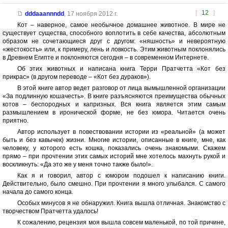
[
12
]
dddaaannndd
,
17 ноября 2012 г.
Кот – наверное, самое необычное домашнее животное. В мире не
существует существа, способного воплотить в себе качества, абсолютным
образом не сочетающиеся друг с другом: «няшность» и невероятную
«жестокость» или, к примеру, лень и ловкость. Этим животным поклонялись
в Древнем Египте и поклоняются сегодня – в современном Интернете.
Об этих животных и написана книга Терри Пратчетта «Кот без
прикрас» (в другом переводе – «Кот без дураков»).
В этой книге автор ведет разговор от лица вымышленной организации
«За подлинную кошачесть». В книге разъясняются преимущества обычных
котов – беспородных и капризных. Вся книга является этим самым
размышлением в иронической форме, не без юмора. Читается очень
приятно.
Автор использует в повествовании истории из «реальной» (а может
быть и без кавычек) жизни. Многие истории, описанные в книге, мне, как
человеку, у которого есть кошка, показались очень знакомыми. Скажем
прямо – при прочтении этих самых историй мне хотелось махнуть рукой и
воскликнуть: «Да это же у меня точно также было!».
Как я и говорил, автор с юмором подошел к написанию книги.
Действительно, было смешно. При прочтении я много улыбался. С самого
начала до самого конца.
Особых минусов я не обнаружил. Книга вышла отличная. Знакомство с
творчеством Пратчетта удалось!
К сожалению, рецензия моя вышла совсем маленькой, по той причине,