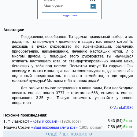
Моя оценка:
-
подробнее
Аннотация:
Поздравляю, новобранец! Ты сделал правильный выбор, и мы
рады, что ты примкнул к движению в защиту настоящих котов! Ты
держишь в руках руководство по идентификации, различию,
приобретению, наименованию, лечению настоящих котов. И о
многом другом. С помощью этого руководства ты научишься
отличать настоящего кота от стандартизированных комков меха,
бегающих у тебя под ногами. Посмотри вокруг! Ты окружен! Они
повсюду, и только с помощью нас ты сможешь узнать, где истинный и
подлинный представитель кошачьего семейства, а где продукт
массовой культуры! Мы ждем тебя в наших рядах!
Для окончательного вступления в наши ряды, Вам необходимо
послать смс на номер 3777 с текстом cat666, стоимость смс не
превышает 3.35 у.е. Точную стоимость узнавайте у своего
оператора.
©
Vandal1986
Похожие произведения:
8.43 (54)
2 отз.
Г. Ф. Лавкрафт
«Коты и собаки»
(1926, эссе)
7.58 (65)
6 отз.
Нацумэ Сосэки
«Ваш покорный слуга кот»
(1905, роман)
+ещё 7 шт. похожего