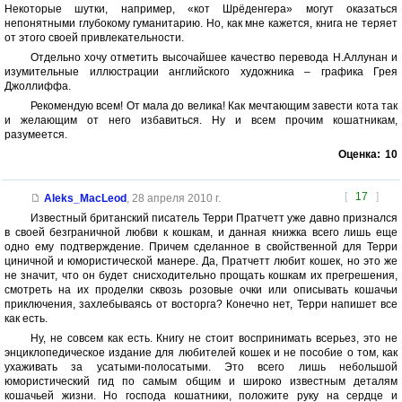
Некоторые шутки, например, «кот Шрёденгера» могут оказаться
непонятными глубокому гуманитарию. Но, как мне кажется, книга не теряет
от этого своей привлекательности.
Отдельно хочу отметить высочайшее качество перевода Н.Аллунан и
изумительные иллюстрации английского художника – графика Грея
Джоллиффа.
Рекомендую всем! От мала до велика! Как мечтающим завести кота так
и желающим от него избавиться. Ну и всем прочим кошатникам,
разумеется.
Оценка:
10
[
17
]
Aleks_MacLeod
,
28 апреля 2010 г.
Известный британский писатель Терри Пратчетт уже давно признался
в своей безграничной любви к кошкам, и данная книжка всего лишь еще
одно ему подтверждение. Причем сделанное в свойственной для Терри
циничной и юмористической манере. Да, Пратчетт любит кошек, но это же
не значит, что он будет снисходительно прощать кошкам их прегрешения,
смотреть на их проделки сквозь розовые очки или описывать кошачьи
приключения, захлебываясь от восторга? Конечно нет, Терри напишет все
как есть.
Ну, не совсем как есть. Книгу не стоит воспринимать всерьез, это не
энциклопедическое издание для любителей кошек и не пособие о том, как
ухаживать за усатыми-полосатыми. Это всего лишь небольшой
юмористический гид по самым общим и широко известным деталям
кошачьей жизни. Но господа кошатники, положите руку на сердце и