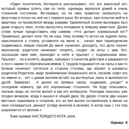
«Один посетитель Интернета рассказывает, что его взрослый кот,
который привык гулять сам по себе, однажды вернулся домой в очень
странном состоянии. Во-первых, он не смог грамотно запрыгнуть на
форточку и попал на неё не с первого раза. Во-вторых, при попытке войти в
квартиру, он провалился между рамами. Удивлённый хозяин вынужден был
даже открыть окно, чтобы выпустить попавшее в ловушку животное. Далее
слово лучше предоставить ему самому: «Что делает нормальный кот?
Правильно, делает ноги. Но не наш. Наш почему-то встал на задние лапы,
прислонился к стеклу, уставился на меня и… начал мне периодически
подмигивать левым глазом! До меня начинает доходить, что дело пахнет
керосином, родители начинают спорить, сходят ли коты с ума. Кот,
заслышав своё имя, приходит в себя и прыгает с подоконника вниз.
Прыгает… но в полёте, видимо, забывает о начатом действии и шваркается
о пол с каким-то обречённым мявом. С трудом подымается на лапы и как-то
бочком начинает пятиться в сторону столика, где играют в шахматы
родители.Родители, видя приближение блаженного кота, ласково зовут его
по имени и… кот с диким воплем встаёт на вытянутые лапы и выгибается
дугой. Замирает… А далее на прямых лапах, подвывая, „уходит“ в
соседнюю комнату, где его хорошенько стошнило. Не буду описывать,
сколько воды он потом выпил и как его колбасило. Разгадка нашлась уже
поздно вечером, когда я вышел в общий двор. Во дворе стояли два наших
местных наркомана и спорили, кто из них выпил оставленную в миске на
окне охлаждаться „манагу“ (отвар конопли в молоке). А котик наш с тех пор
шарахается от молока.»
Тоже пример НАСТОЯЩЕГО КОТА.:wink:
Оценка:
8