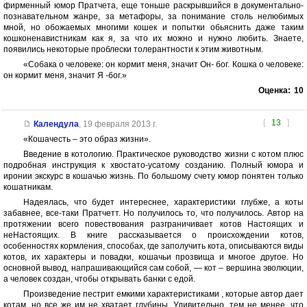
фирменный юмор Пратчета, еще тоньше раскрывшийся в документально-
познавательном жанре, за метафоры, за понимание столь нелюбимых
мной, но обожаемых многими кошек и попытки обьяснить даже таким
кошконенавистникам как я, за что их можно и нужно любить. Знаете,
появились некоторые проблески толерантности к этим животным.
«Собака о человеке: он кормит меня, значит Он- бог. Кошка о человеке:
он кормит меня, значит Я -бог.»
Оценка:
10
[
13
]
Календула
,
19 февраля 2013 г.
«Кошачесть – это образ жизни».
Введение в котологию. Практическое руководство жизни с котом плюс
подробная инструкция к хвостато-усатому созданию. Полный юмора и
иронии экскурс в кошачью жизнь. По большому счету юмор понятен только
кошатникам.
Надеялась, что будет интереснее, характеристики глубже, а коты
забавнее, все-таки Пратчетт. Но получилось то, что получилось. Автор на
протяжении всего повествования разграничивает котов Настоящих и
неНастоящих. В книге рассказывается о происхождении котов,
особенностях кормления, способах, где заполучить кота, описываются виды
котов, их характеры и повадки, кошачьи прозвища и многое другое. Но
основной вывод, напрашивающийся сам собой, — кот – вершина эволюции,
а человек создан, чтобы открывать банки с едой.
Произведение пестрит емкими характеристиками , которые автор дает
котам, но все же им не хватает глубины. Удивительно, тем не менее, что