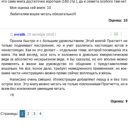
что сама книга достаточно короткая (160 стр.), да и сюжета особого там нет.
Моя оценка сей книге: 10
Любителям кошек читать обязательно!!!
Оценка:
10
[
12
]
evridik
,
25 октября 2010 г.
Прочла быстро и с большим удовольствием. Этой книгой Пратчетт не
только поднимает настроение, но и учит различать настоящих котов и
ненастоящих. Как он это делает – отдельная тема, которой посвящена эта
книга. На мой взгляд, эссе хоть и изложено в довольно юмористическом
виде (в абсолютно несерьезном виде, я бы сказала), но его вполне можно
применять в жизни как руководство по общению с представителями
кошачьих. Не все, ясное дело, требует немедленного применения, но кое-
какие части «инструкции» можно прямо сейчас воплощать в жизнь.
Написано очень смешно. Иллюстрации добавляют перцу в и без того
острое эссе. Эту книгу можно читать не только поклонникам Пратчетта, но и
всем без исключения умеющим читать.
+9
Оценка:
9
Страницы:
1
2
3
4