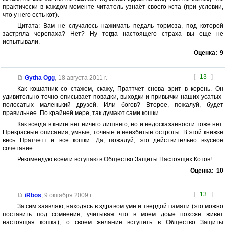
практически в каждом моменте читатель узнаёт своего кота (при условии,
что у него есть кот).
Цитата: Вам не случалось нажимать педаль тормоза, под которой
застряла черепаха? Нет? Ну тогда настоящего страха вы еще не
испытывали.
Оценка:
9
[
13
]
Gytha Ogg
,
18 августа 2011 г.
Как кошатник со стажем, скажу, Праттчет снова зрит в корень. Он
удивительно точно описывает повадки, выходки и привычки наших усатых-
полосатых маленький друзей. Или богов? Второе, пожалуй, будет
правильнее. По крайней мере, так думают сами кошки.
Как всегда в книге нет ничего лишнего, но и недосказанности тоже нет.
Прекрасные описания, умные, точные и неизбитые остроты. В этой книжке
весь Пратчетт и все кошки. Да, пожалуй, это действительно вкусное
сочетание.
Рекомендую всем и вступаю в Общество Защиты Настоящих Котов!
Оценка:
10
[
13
]
iRbos
,
9 октября 2009 г.
За сим заявляю, находясь в здравом уме и твердой памяти (это можно
поставить под сомнение, учитывая что в моем доме похоже живет
настоящая кошка), о своем желание вступить в Общество Защиты