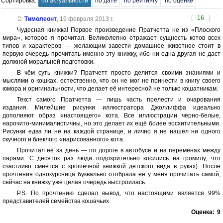
Сортировка:
по актуальности
по дате
по рейтингу
по оценке
[
16
]
Тимолеонт
,
19 февраля 2013 г.
Чудесная книжка! Первое произведение Пратчетта не из «Плоского
мира», которое я прочитал. Великолепно отражает сущность котов всех
типов и характеров — желающим завести домашнее животное стоит в
первую очередь прочитать именно эту книжку, ибо ни одна другая не даст
должной моральной подготовки.
В чём суть книжки? Пратчетт просто делится своими знаниями и
мыслями о кошках, естественно, что он не мог не принести в книгу своего
юмора и оригинальности, что делает её интересной не только кошатникам.
Текст самого Пратчетта — лишь часть прелести и очарования
издания. Милейшие рисунки иллюстратора Джоллиффа идеально
дополняют образ «настоящего» кота. Все иллюстрации чёрно-белые,
нарочито-минималистичны, но это делает их ещё более восхитительными.
Рисунки едва ли не на каждой странице, и лично я не нашёл ни одного
скучного и блеклого «нарисованного» кота.
Прочитал её за день — по дороге в автобусе и на переменах между
парами. С десяток раз люди подозрительно косились на громилу, что
счастливо смеётся с крошечной книжкой детского вида в руках). После
прочтения однокурсница буквально отобрала её у меня прочитать самой,
сейчас на книжку уже целая очередь выстроилась.
P.S. По прочтению сделал вывод, что настоящими является 99%
представителей семейства кошачьих.
Оценка:
9