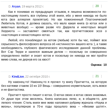
[
20
]
Aryan
,
19 марта 2012 г.
Как я понимаю из предыдущих отзывов, я лишена возможности по-
настоящему понять все глубины этой книги, ибо у меня никогда не было
кота (все аллергия проклятая). Но как пожизненный Платонический
Любитель Котов, я должна сказать, что мало какая книга (о котах или о
животных вообще) — кроме разве что Даррела и некоторых вещей
Херриота — заставляет смеяться так, как прэтчеттовское эссе о
«настоящих и ненастоящих» котах.
Любой, кто понаблюдал за котом (любым) хотя бы час, поймет всю
серьезность философского вопроса об «истинности» вашего кота :), а также
необходимость глубокого фактического исследования данной проблемы.
Вот Сэр Терри и занялся важным делом — поскольку он совершенно
определенно любит и знает котов и поскольку он никогда не мог пройти
мимо слова, не дернув его за хвост!
Оценка:
10
[
21
]
KindLion
,
22 октября 2010 г.
Ну наконец-то! Наконец-то я прочел ту книгу Пратчетта, за которую
без натяжки ставлю 10 из 10! Вещь – совершенно изумительная, хоть вовсе
и не фантастика.
Пратчетт просто пишет о котах. О котах своих и котах своих знакомых.
От души при этом веселясь. Книга написана легко, и, в общем-то, для
легкого чтения. Стиль книги мне живо напомнил рубрику журнала «Наука и
жизнь», популярную в 70-е годы прошлого века – «Физики шутят».