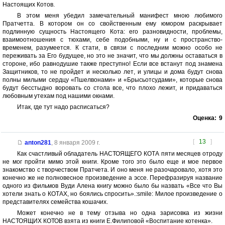
Настоящих Котов.
В этом меня убедил замечательный манифест мною любимого
Пратчетта. В котором он со свойственным ему юмором раскрывает
подлинную сущность Настоящего Кота: его разновидности, проблемы,
взаимоотношения с тюхами, себе подобными, ну и с пространство-
временем, разумеется. К стати, в связи с последним можно особо не
переживать за Его будущее, но это не значит, что мы должны оставаться в
стороне, ибо равнодушие также преступно! Если все встанут под знамена
Защитников, то не пройдет и несколько лет, и улицы и дома будут снова
полны милыми сердцу «Пшелвонами» и «Брысьотсудами», которые снова
будут бесстыдно воровать со стола все, что плохо лежит, и придаваться
любовным утехам под нашими окнами.
Итак, где тут надо расписаться?
Оценка:
9
[
13
]
anton281
,
8 января 2009 г.
Как счастливый обладатель НАСТОЯЩЕГО КОТА пяти месяцев отроду
не мог пройти мимо этой книги. Кроме того это было еще и мое первое
знакомство с творчеством Пратчета. И оно меня не разочаровало, хотя это
конечно же не полновесное произведение а эссе. Перефразируя название
одного из фильмов Вуди Алена книгу можно было бы назвать «Все что Вы
хотели знать о КОТАХ, но боялись спросить».:smile: Милое произведение о
представителях семейства кошачих.
Может конечно не в тему отзыва но одна зарисовка из жизни
НАСТОЯЩИХ КОТОВ взята из книги Е.Филиповой «Воспитание котенка».