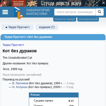
ЛАБОРАТОРИЯ
ФАНТАСТИКИ
поиск по жанру
расширенный
◄ Терри Пратчетт
издания (7)
Терри Пратчетт «Кот без дураков»
Терри Пратчетт
Кот без дураков
The Unadulterated Cat
Другие названия: Кот без прикрас
Эссе,
1989
год
Язык написания: английский
Перевод на русский:
—
В. Ланчиков
(Кот без дураков)
; 1994 г.
— 3 изд.
—
Н. Аллунан
(Кот без прикрас)
; 2009 г.
— 3 изд.
Рейтинг
Средняя оценка:
8.13
Оценок:
759