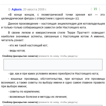
[
15
]
Aglasis
,
20 августа 2009 г.
«В конце концов, с геометрической точки зрения кот — это
цилиндрическая фигура с отверстием с одного конца» (с).
Данное произведение – настоящая энциклопедия для котовладельцев
и только-только собирающихся завести себе Настоящего кота.
В своем легком и юмористичном стиле Терри Пратчетт освещает
наиболее значимые аспекты, связанные с Настоящим котом. А именно,
читатель узнает:
- кто же такой настоящий кот;
- виды котов;
Спойлер (раскрытие сюжета)
(кликните по нему, чтобы увидеть)
Породистые кошки очень общительны.. <…> По причине хорошего
воспитания многие из них психически неуравновешенны.
- где, как и при каких условиях можно приобрести Настоящего кота;
- кошачьи прозвища, обстоятельства, при которых эти прозвища
возникают, а также советы по выбору имени и одно самое главное правило
при выборе имени;
- советы по кормлению;
- возможные болезни и методы их лечения;
Спойлер (раскрытие сюжета)
(кликните по нему, чтобы увидеть)