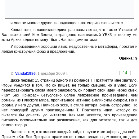
Берете в одну руку таблетку, в другую — широкое посудное
полотенце, из которого торчит голова разъяренного кота, третьей
рукой разжимаете маленькие челюсти...
и многое-многое другое, попадающее в категорию «кошачесть».
Кроме того, в «энциклопедии» рассказывается, что такое Увесистый
Баллистический Ком Земли, сокращенно называемый УБКЗ, и почему же
коты Архизлодеев не могут быть Настоящими котами.
У произведения хороший язык, недурственные метафоры, простая и
легкая конструкция фраз и предложений.
Оценка:
9
[
14
]
Vandal1986
,
1 декабря 2009 г.
Даже первых 15 страниц одного из романов Т. Пратчетта мне хватило,
чтобы убедится в том, что он пишет, не только смешно, но и умно. Если
перефразировать слова моего знакомого, он подает свои идеи через смех.
«Кот Без Прикрас» безусловно более легковесное произведение, чем
романы из Плоского Мира, пропитанное истинно английским юмором. Но и
форма у него другая. Написано эссе, в стиле автора, очень остроумно. Но
нет присущей другим произведениям Т. Пратчетта идеи, которую он
пытался бы донести до читателя. Как мне кажется, это произведение
писалось исключительно как развлечение, как для читателя, так и для
самого творца.
Вместе с тем, в этом эссе каждый найдет шутки и метафоры для себя.
Причем «Кот Без Прикрас» нравится не только владельцам кошек, но даже