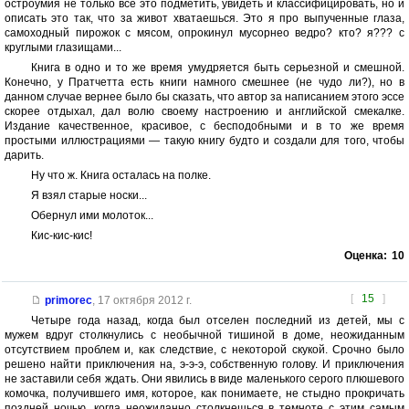
остроумия не только все это подметить, увидеть и классифицировать, но и
описать это так, что за живот хватаешься. Это я про выпученные глаза,
самоходный пирожок с мясом, опрокинул мусорнео ведро? кто? я??? с
круглыми глазищами...
Книга в одно и то же время умудряется быть серьезной и смешной.
Конечно, у Пратчетта есть книги намного смешнее (не чудо ли?), но в
данном случае вернее было бы сказать, что автор за написанием этого эссе
скорее отдыхал, дал волю своему настроению и английской смекалке.
Издание качественное, красивое, с бесподобными и в то же время
простыми иллюстрациями — такую книгу будто и создали для того, чтобы
дарить.
Ну что ж. Книга осталась на полке.
Я взял старые носки...
Обернул ими молоток...
Кис-кис-кис!
Оценка:
10
[
15
]
primorec
,
17 октября 2012 г.
Четыре года назад, когда был отселен последний из детей, мы с
мужем вдруг столкнулись с необычной тишиной в доме, неожиданным
отсутствием проблем и, как следствие, с некоторой скукой. Срочно было
решено найти приключения на, э-э-э, собственную голову. И приключения
не заставили себя ждать. Они явились в виде маленького серого плюшевого
комочка, получившего имя, которое, как понимаете, не стыдно прокричать
поздней ночью, когда неожиданно столкнешься в темноте с этим самым