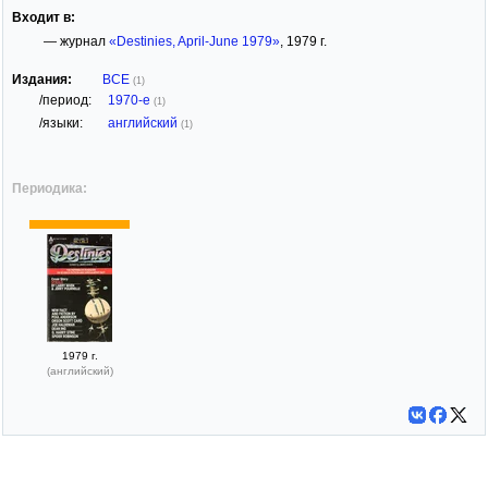
Входит в:
— журнал
«Destinies, April-June 1979»
, 1979 г.
Издания:
ВСЕ
(1)
/период:
1970-е
(1)
/языки:
английский
(1)
Периодика:
1979 г.
(английский)