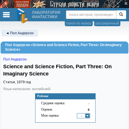
ЛАБОРАТОРИЯ
ФАНТАСТИКИ
поиск по жанру
расширенный
◄ Пол Андерсон
Пол Андерсон «Science and Science Fiction, Part Three: On Imaginary
Science»
Пол Андерсон
Science and Science Fiction, Part Three: On
Imaginary Science
Статья,
1979
год
Язык написания: английский
Рейтинг
Средняя оценка:
-
Оценок:
0
Моя оценка:
-