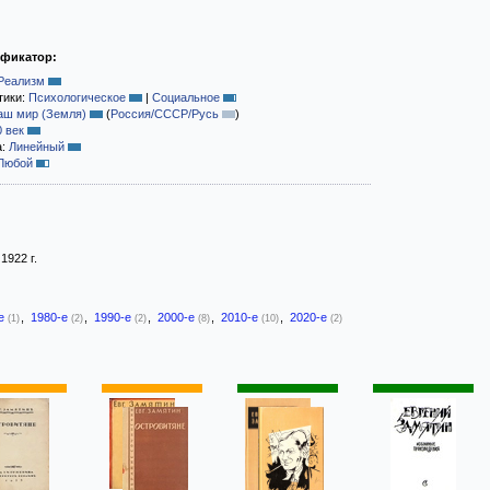
ификатор:
Реализм
тики:
Психологическое
|
Социальное
аш мир (Земля)
(
Россия/СССР/Русь
)
0 век
а:
Линейный
Любой
 1922 г.
-е
,
1980-е
,
1990-е
,
2000-е
,
2010-е
,
2020-е
(1)
(2)
(2)
(8)
(10)
(2)