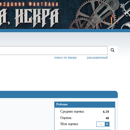
поиск по жанру
расширенный
Рейтинг
Средняя оценка:
6.59
Оценок:
40
Моя оценка:
-