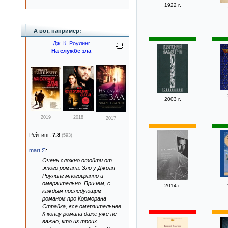
1922 г.
А вот, например:
Дж. К. Роулинг
На службе зла
2003 г.
2019
2018
2017
Рейтинг:
7.8
(593)
mart.Я
:
Очень сложно отойти от
этого романа. Зло у Джоан
Роулинг многогранно и
омерзительно. Причем, с
2014 г.
каждым последующим
романом про Корморана
Страйка, все омерзительнее.
К концу романа даже уже не
важно, кто из троих