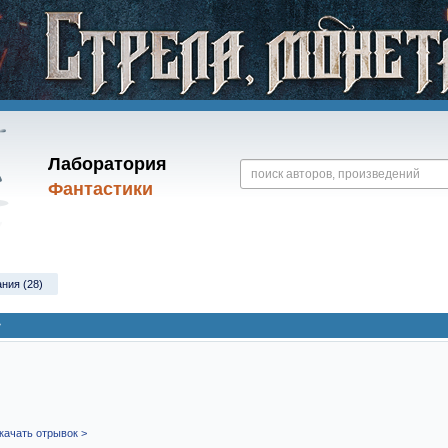
Лаборатория
Фантастики
ания (28)
»
качать отрывок >