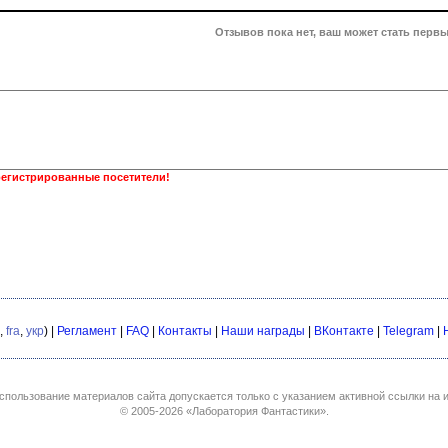
Отзывов пока нет, ваш может стать первы
регистрированные посетители!
,
fra
,
укр
) |
Регламент
|
FAQ
|
Контакты
|
Наши награды
|
ВКонтакте
|
Telegram
|
спользование материалов сайта допускается только с указанием активной ссылки на и
© 2005-2026
«Лаборатория Фантастики»
.