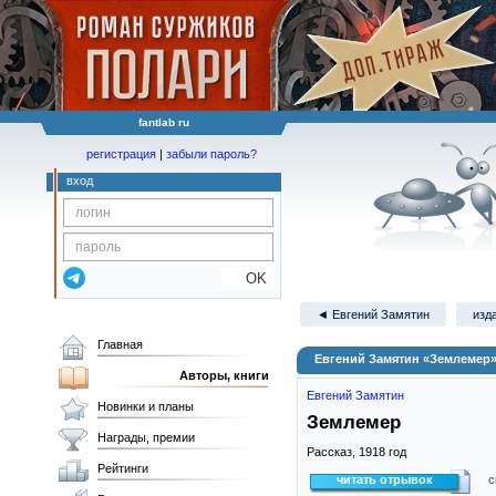
fantlab ru
регистрация
|
забыли пароль?
вход
OK
◄ Евгений Замятин
изд
Главная
Евгений Замятин «Землемер
Авторы, книги
Евгений Замятин
Новинки и планы
Землемер
Награды, премии
Рассказ,
1918
год
Рейтинги
читать отрывок
с