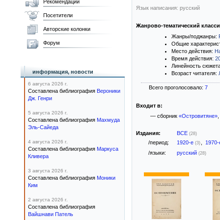
Рекомендации
Язык написания: русский
Посетители
Жанрово-тематический класс
Авторские колонки
Жанры/поджанры:
Форум
Общие характерис
Место действия:
Н
Время действия:
2
Линейность сюжет
информация, новости
Возраст читателя:
6 августа 2026 г.
Всего проголосовало:
7
Составлена библиография
Вероники
Дж. Генри
Входит в:
5 августа 2026 г.
— сборник
«Островитяне»
,
Составлена библиография
Махмуда
Эль-Сайеда
Издания:
ВСЕ
(28)
4 августа 2026 г.
/период:
1920-е
,
1970
(3)
Составлена библиография
Маркуса
/языки:
русский
(28)
Кливера
3 августа 2026 г.
Составлена библиография
Моники
Ким
2 августа 2026 г.
Составлена библиография
Вайшнави Патель