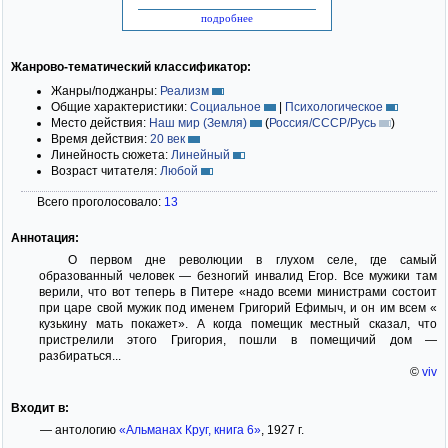
подробнее
Жанрово-тематический классификатор:
Жанры/поджанры:
Реализм
Общие характеристики:
Социальное
|
Психологическое
Место действия:
Наш мир (Земля)
(
Россия/СССР/Русь
)
Время действия:
20 век
Линейность сюжета:
Линейный
Возраст читателя:
Любой
Всего проголосовало:
13
Аннотация:
О первом дне революции в глухом селе, где самый
образованный человек — безногий инвалид Егор. Все мужики там
верили, что вот теперь в Питере «надо всеми министрами состоит
при царе свой мужик под именем Григорий Ефимыч, и он им всем «
кузькину мать покажет». А когда помещик местный сказал, что
пристрелили этого Григория, пошли в помещичий дом —
разбираться...
©
viv
Входит в:
— антологию
«Альманах Круг, книга 6»
, 1927 г.