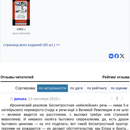
1993 г.
(английский)
страница всех изданий (40 шт.) >>
Отзывы читателей
Рейтинг отзыва
Сортировка:
по актуальности
по дате
по рейтингу
по оценке
[
2
]
jamuxa
,
23 сентября 2010 г.
Иронический реализм. Бесхитростная «юбилейная» речь — никак 5-е
октябрьского переворота (тогда и речи ещё о Великой Революции и не шло
— великое видится на расстоянии, с высоких трибун или ступеней
мавзолеев). И никакого налёта бытового сюрреализма: да, есть душок
бытового цинизма — ну что поделать: вот такой бесхитростный оратор:
героями не рождаются — их делают обстоятельства: как Егора и брата...