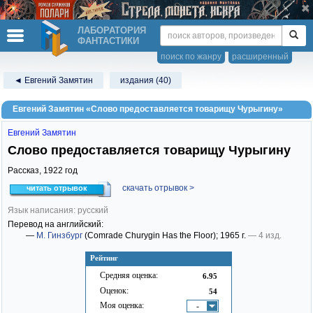
ЛАБОРАТОРИЯ
ФАНТАСТИКИ
поиск по жанру
расширенный
◄ Евгений Замятин
издания (40)
Евгений Замятин «Слово предоставляется товарищу Чурыгину»
Евгений Замятин
Слово предоставляется товарищу Чурыгину
Рассказ,
1922
год
скачать отрывок >
читать отрывок
Язык написания: русский
Перевод на английский:
—
М. Гинзбург
(Comrade Churygin Has the Floor)
; 1965 г.
— 4 изд.
Рейтинг
Средняя оценка:
6.95
Оценок:
54
Моя оценка:
-