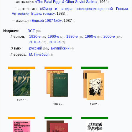
— антологию
«The Fatal Eggs & Other Soviet Satire»
, 1964 г.
— антологию
«Юмор и сатира послереволюционной России.
Антология. В двух томах»
, 1983 г.
— журнал
«Енисей 1987 №5»
, 1987 г.
Издания:
ВСЕ
(40)
/период:
1920-е
,
1960-е
,
1980-е
,
1990-е
,
2000-е
,
(2)
(2)
(8)
(6)
(10)
2010-е
,
2020-е
(10)
(2)
/языки:
русский
,
английский
(36)
(4)
/перевод:
М. Гинзбург
(4)
1927 г.
1929 г.
1982 г.