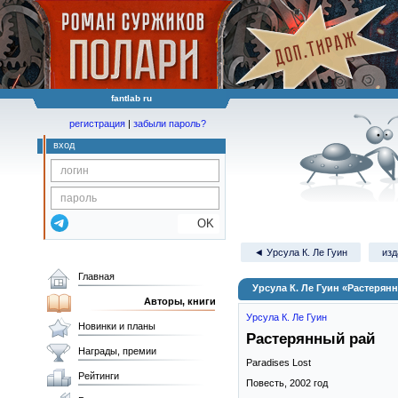
fantlab ru
регистрация
|
забыли пароль?
вход
OK
◄ Урсула К. Ле Гуин
изд
Главная
Урсула К. Ле Гуин «Растерян
Авторы, книги
Урсула К. Ле Гуин
Новинки и планы
Растерянный рай
Награды, премии
Paradises Lost
Рейтинги
Повесть,
2002
год