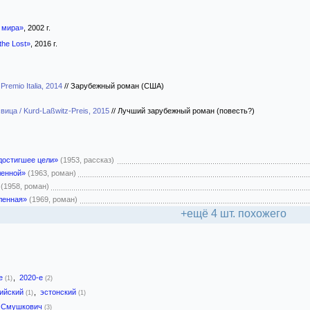
 мира»
, 2002 г.
the Lost»
, 2016 г.
remio Italia, 2014
//
Зарубежный роман (США)
ица / Kurd-Laßwitz-Preis, 2015
//
Лучший зарубежный роман (повесть?)
достигшее цели»
(1953, рассказ)
ленной»
(1963, роман)
(1958, роман)
ленная»
(1969, роман)
+ещё 4 шт. похожего
-е
,
2020-е
(1)
(2)
лийский
,
эстонский
(1)
(1)
. Смушкович
(3)