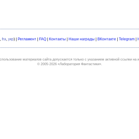
,
fra
,
укр
) |
Регламент
|
FAQ
|
Контакты
|
Наши награды
|
ВКонтакте
|
Telegram
|
спользование материалов сайта допускается только с указанием активной ссылки на и
© 2005-2026
«Лаборатория Фантастики»
.