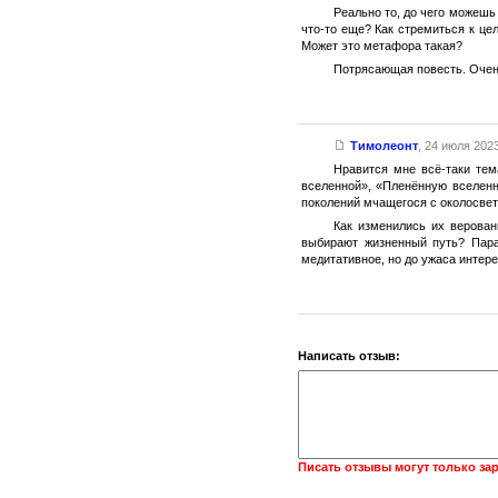
Реально то, до чего можешь
что-то еще? Как стремиться к цел
Может это метафора такая?
Потрясающая повесть. Очен
Тимолеонт
,
24 июля 2023
Нравится мне всё-таки тем
вселенной», «Пленённую вселенн
поколений мчащегося с околосвет
Как изменились их верован
выбирают жизненный путь? Пара
медитативное, но до ужаса интер
Написать отзыв:
Писать отзывы могут только за