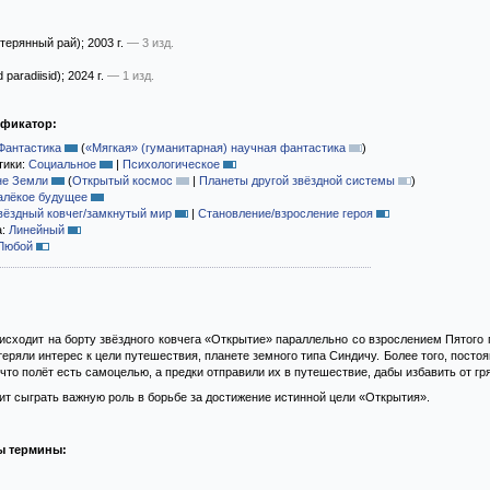
терянный рай)
; 2003 г.
— 3 изд.
 paradiisid)
; 2024 г.
— 1 изд.
ификатор:
Фантастика
(
«Мягкая» (гуманитарная) научная фантастика
)
тики:
Социальное
|
Психологическое
не Земли
(
Открытый космос
|
Планеты другой звёздной системы
)
алёкое будущее
вёздный ковчег/замкнутый мир
|
Становление/взросление героя
а:
Линейный
Любой
исходит на борту звёздного ковчега «Открытие» параллельно со взрослением Пятого
теряли интерес к цели путешествия, планете земного типа Синдичу. Более того, посто
 что полёт есть самоцелью, а предки отправили их в путешествие, дабы избавить от гр
ит сыграть важную роль в борьбе за достижение истинной цели «Открытия».
ы термины: