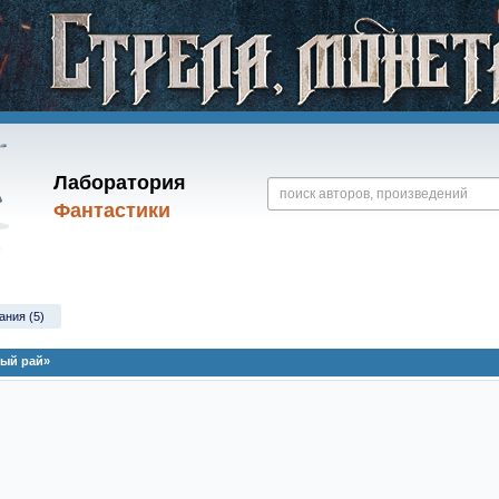
Лаборатория
Фантастики
ания (5)
ный рай»