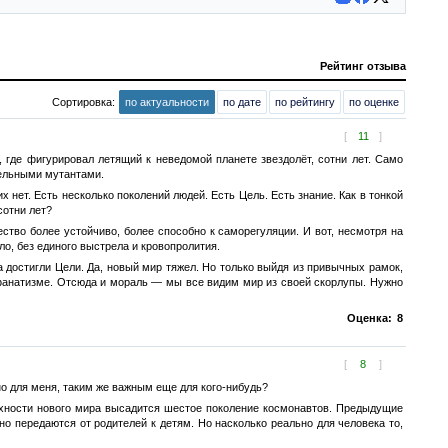
Рейтинг отзыва
Сортировка:
по актуальности
по дате
по рейтингу
по оценке
[
11
]
где фигурировал летящий к неведомой планете звездолёт, сотни лет. Само
бельными мутантами.
х нет. Есть несколько поколений людей. Есть Цель. Есть знание. Как в тонкой
сотни лет?
ество более устойчиво, более способно к саморегуляции. И вот, несмотря на
о, без единого выстрела и кровопролития.
да достигли Цели. Да, новый мир тяжел. Но только выйдя из привычных рамок,
фанатизме. Отсюда и мораль — мы все видим мир из своей скорлупы. Нужно
Оценка:
8
[
8
]
но для меня, таким же важным еще для кого-нибудь?
ерхности нового мира высадится шестое поколение космонавтов. Предыдущие
но передаются от родителей к детям. Но насколько реально для человека то,