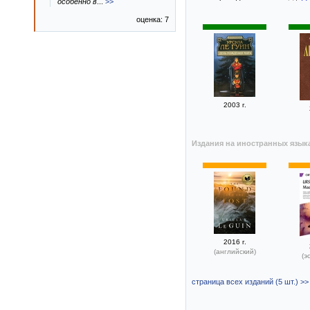
особенно в
...
>>
оценка: 7
2003 г.
Издания на иностранных язык
2016 г.
(английский)
(э
страница всех изданий (5 шт.) >>