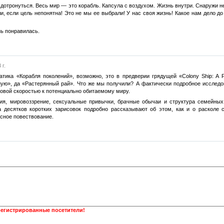
 дотронуться. Весь мир — это корабль. Капсула с воздухом. Жизнь внутри. Снаружи н
и, если цель непонятна! Это не мы ее выбрали! У нас своя жизнь! Какое нам дело до
ь понравилась.
 г.
атика «Корабля поколений», возможно, это в предверии грядущей «Colony Ship: A P
ую», да «Растерянный рай». Что же мы получили? А фактически подробное исследов
овой скоростью к потенциально обитаемому миру.
ия, мировоззрение, сексуальные привычки, брачные обычаи и структура семейных 
 десятков коротких зарисовок подробно рассказывают об этом, как и о расколе 
есное повествование.
регистрированные посетители!