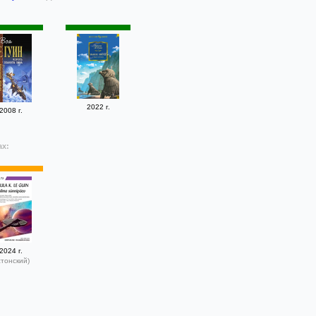
2022 г.
2008 г.
ах:
2024 г.
стонский)