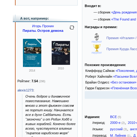
Входит в:
— сборник
«День рождения
А вот, например:
— сборник
«The Found and 
Игорь Пронин
Награды и премии:
Пираты. Остров демона
Премия «Италия» / P
лауреат
Премия Курда Лассв
лауреат
Похожие произведения:
2010
Клиффорд Саймак
«Поколение, 
2014
Роберт Хайнлайн
«Пасынки Все
Рейтинг:
7.54
(296)
Брайан Олдисс
«Без остановки»
Гарри Гаррисон
«Пленённая Все
alexis1273
:
Очень бодрое и динамичное
повествование. Намешано
много и этот фьюжен совсем
не портит книгу. Начинается
все в духе Саббатини. Есть
Издания:
ВСЕ
(5)
"звоночки" и от Робин Хобб и
/период:
2000-е
,
2010
(2)
живых кораблей. Конечно более
всего, чувствуется влияние
/языки:
русский
,
анг
(3)
"пиратов карибского моря"
/перевод:
М. Лийнев
,
Д
(1)