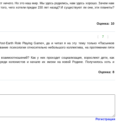
ет ничего. Но это наш мир. Мы здесь родились, нам здесь хорошо. Зачем нам
 того, чего хотели предки 150 лет назад? И существуют ли они, эти планеты?
Оценка:
10
[
7
]
ost-Earth Role Playing Game», да и читал я на эту тему только «Пасынков
ание психологии относительно небольшого коллектива, на протяжении пяти
взаимоотношений? Как у них проходит социализация, взрослеют дети, как
среди колонистов и начале их жизни на новой Родине. Получилось хоть и
Оценка:
8
Регистрация