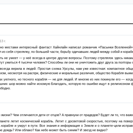
3 г.
 но местами интересный фантаст Хайнлайн написал романчик «Пасынки Вселенной», 
л из себя стрелялку, по большей части, борьбу одичавших людей между собой и кора
ть не умеет — у неё всегда в центре другие вопросы. Поэтому стрелялок здесь никаки
гут ужиться 4 тысячи человек? Способны ли они не уничтожить друг друга за полторы 
а всегда верила в людей. Простая схема Урсулы, нам уже известная: компактное общ
зм, несмотря на распри, физические и моральные различия, общество Корабля выжил
ах уютного, но тесного корабля — не для людей. И многие из них покинули его — ког
ешних шор можно найти искомую Благодать, которую по ошибке ищут в религиозном 
ободно.
 жизни? Чем отличаются дети от отцов? А правнуки от прадедов? Будет ли то, что важ
ланете летит космический корабль. Летит с досветовой скоростью, поэтому на пов
 корабле и умрут в пути. Все знания и информация о Земле и о планете-цели исправ
кое дождь? Или облако? Как небо может быть синим? И звезд не видно?