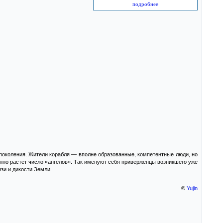
подробнее
 поколения. Жители корабля — вполне образованные, компетентные люди, но
янно растет число «ангелов». Так именуют себя приверженцы возникшего уже
язи и дикости Земли.
©
Yujin