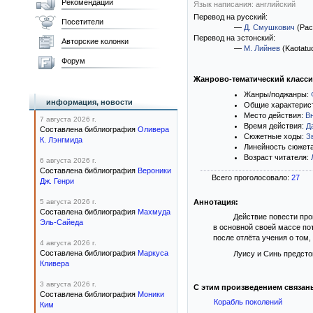
Рекомендации
Язык написания: английский
Перевод на русский:
Посетители
—
Д. Смушкович
(Рас
Перевод на эстонский:
Авторские колонки
—
М. Лийнев
(Kaotatud
Форум
Жанрово-тематический класс
Жанры/поджанры:
информация, новости
Общие характерис
Место действия:
В
7 августа 2026 г.
Время действия:
Д
Составлена библиография
Оливера
Сюжетные ходы:
З
К. Лэнгмида
Линейность сюжет
Возраст читателя:
6 августа 2026 г.
Составлена библиография
Вероники
Всего проголосовало:
27
Дж. Генри
5 августа 2026 г.
Аннотация:
Составлена библиография
Махмуда
Действие повести про
Эль-Сайеда
в основной своей массе по
после отлёта учения о том,
4 августа 2026 г.
Составлена библиография
Маркуса
Луису и Синь предсто
Кливера
3 августа 2026 г.
С этим произведением связан
Составлена библиография
Моники
Корабль поколений
Ким