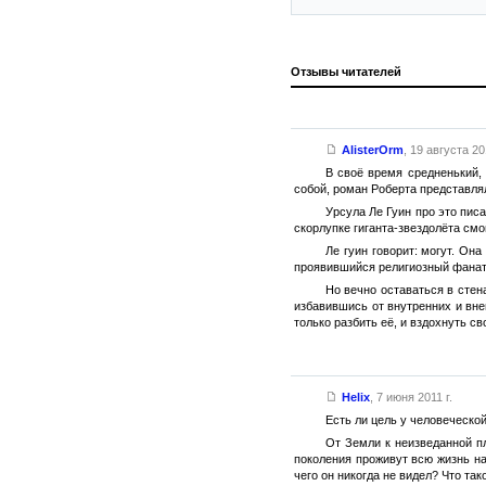
Отзывы читателей
AlisterOrm
,
19 августа 201
В своё время средненький,
собой, роман Роберта представля
Урсула Ле Гуин про это писа
скорлупке гиганта-звездолёта смо
Ле гуин говорит: могут. Он
проявившийся религиозный фанати
Но вечно оставаться в стен
избавившись от внутренних и вн
только разбить её, и вздохнуть св
Helix
,
7 июня 2011 г.
Есть ли цель у человеческой
От Земли к неизведанной п
поколения проживут всю жизнь на
чего он никогда не видел? Что та