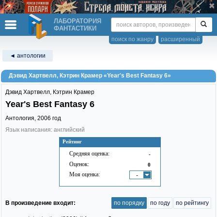
ЛАБОРАТОРИЯ
ФАНТАСТИКИ
поиск по жанру
расширенный
◄ антологии
Дэвид Хартвелл, Кэтрин Крамер «Year's Best Fantasy 6»
Дэвид Хартвелл
,
Кэтрин Крамер
Year's Best Fantasy 6
Антология,
2006
год
Язык написания: английский
Рейтинг
Средняя оценка:
-
Оценок:
0
Моя оценка:
-
В произведение входит:
по порядку
по году
по рейтингу