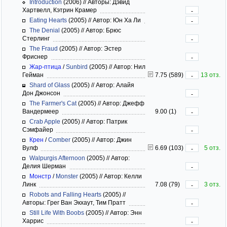
Introduction
(2006)
//
Авторы: Дэвид
Хартвелл, Кэтрин Крамер
-
Eating Hearts
(2005)
//
Автор: Юн Ха Ли
-
The Denial
(2005)
//
Автор: Брюс
Стерлинг
-
The Fraud
(2005)
//
Автор: Эстер
Фриснер
-
Жар-птица
/
Sunbird
(2005)
//
Автор: Нил
Гейман
7.75 (589)
13 отз.
-
Shard of Glass
(2005)
//
Автор: Алайя
Дон Джонсон
-
The Farmer's Cat
(2005)
//
Автор: Джефф
Вандермеер
9.00 (1)
-
Crab Apple
(2005)
//
Автор: Патрик
Сэмфайер
-
Крен
/
Comber
(2005)
//
Автор: Джин
Вулф
6.69 (103)
5 отз.
-
Walpurgis Afternoon
(2005)
//
Автор:
Делия Шерман
-
Монстр
/
Monster
(2005)
//
Автор: Келли
Линк
7.08 (79)
3 отз.
-
Robots and Falling Hearts
(2005)
//
Авторы: Грег Ван Экхаут, Тим Пратт
-
Still Life With Boobs
(2005)
//
Автор: Энн
Харрис
-