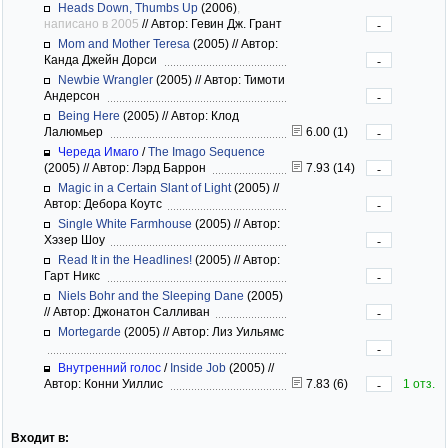
Heads Down, Thumbs Up
(2006)
,
написано в 2005
//
Автор: Гевин Дж. Грант
-
Mom and Mother Teresa
(2005)
//
Автор:
Канда Джейн Дорси
-
Newbie Wrangler
(2005)
//
Автор: Тимоти
Андерсон
-
Being Here
(2005)
//
Автор: Клод
Лалюмьер
6.00 (1)
-
Череда Имаго
/
The Imago Sequence
(2005)
//
Автор: Лэрд Баррон
7.93 (14)
-
Magic in a Certain Slant of Light
(2005)
//
Автор: Дебора Коутс
-
Single White Farmhouse
(2005)
//
Автор:
Хэзер Шоу
-
Read It in the Headlines!
(2005)
//
Автор:
Гарт Никс
-
Niels Bohr and the Sleeping Dane
(2005)
//
Автор: Джонатон Салливан
-
Mortegarde
(2005)
//
Автор: Лиз Уильямс
-
Внутренний голос
/
Inside Job
(2005)
//
Автор: Конни Уиллис
7.83 (6)
1 отз.
-
Входит в: