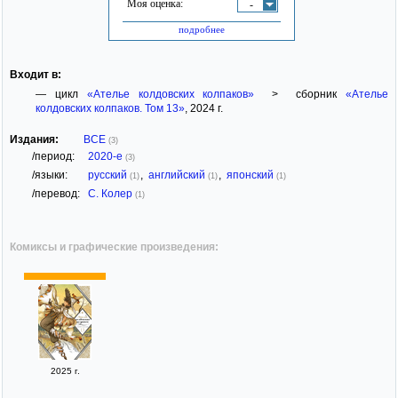
Моя оценка:
-
подробнее
Входит в:
— цикл
«Ателье колдовских колпаков»
> сборник
«Ателье
колдовских колпаков. Том 13»
, 2024 г.
Издания:
ВСЕ
(3)
/период:
2020-е
(3)
/языки:
русский
,
английский
,
японский
(1)
(1)
(1)
/перевод:
С. Колер
(1)
Комиксы и графические произведения:
2025 г.