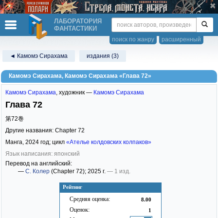
ЛАБОРАТОРИЯ
ФАНТАСТИКИ
поиск по жанру
расширенный
◄ Камомэ Сирахама
издания (3)
Камомэ Сирахама, Камомэ Сирахама «Глава 72»
Камомэ Сирахама
,
художник —
Камомэ Сирахама
Глава 72
第72巻
Другие названия: Chapter 72
Манга,
2024
год; цикл
«Ателье колдовских колпаков»
Язык написания: японский
Перевод на английский:
—
С. Колер
(Chapter 72)
; 2025 г.
— 1 изд.
Рейтинг
Средняя оценка:
8.00
Оценок:
1