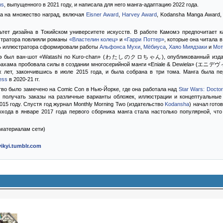
ns
, выпущенного в 2021 году, и написала для него манга-адаптацию 2022 года.
а на множество наград, включая
Eisner Award
,
Harvey Award
, Kodansha Manga Award,
тет дизайна в Токийском университете искусств. В работе Камомэ предпочитает
стратора повлияли романы
«Властелин колец»
и
«Гарри Поттер»
, которые она читала 
ль иллюстратора сформировали работы
Альфонса Мухи
,
Мёбиуса
,
Хаяо Миядзаки
и
Мот
мэ был ван-шот «Watashi no Kuro-chan» (わたしのクロちゃん), опубликованный изд
ирахама пробовала силы в создании многосерийной манги «Eniale & Dewiela» (エニデヴィ, E
 лет, закончившись в июле 2015 года, и была собрана в три тома. Манга была пе
ess
в 2020-21 гг.
ство было замечено на Comic Con в Нью-Йорке, где она работала над
Star Wars: Docto
а получать заказы на различные варианты обложек, иллюстрации и концептуальные
015 году. Спустя год журнал Monthly Morning Two (издательство
Kodansha
) начал гото
хода в январе 2017 года первого сборника манга стала настолько популярной, что
о материалам сети)
yikyi.tumblr.com