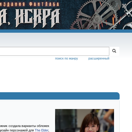
поиск по жанру
расширенный
ник создала варианты обложек
дизайн персонажей для
The Elder
,