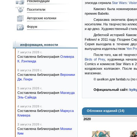
Рекомендации
эпизода сериала
Star Wars: Visio
Камомэ была номинирован
Посетители
премию Babelio.
Авторские колонки
Сирахама окончила факуль
носителям. На творчество иллю
Форум
и ар-деко. Художественный сти
Дебютной историей Камо
Fellows! в 2011 году. Позднее С
Серия выходила в течение двух
информация, новости
выпущена издательством
Yen Pr
7 августа 2026 г.
После того, как её творче
Составлена библиография
Оливера
Birds of Prey
, художница начал
К. Лэнгмида
Comics и комиксов Star Wars в 2
колдовских колпаков». После вы
6 августа 2026 г.
магазинах.
Составлена библиография
Вероники
Дж. Генри
© axelkon для fantlab.ru (п
5 августа 2026 г.
Официальный сайт:
kyik
Составлена библиография
Махмуда
Эль-Сайеда
4 августа 2026 г.
Составлена библиография
Маркуса
Обложки изданий (14)
Кливера
2020
3 августа 2026 г.
Составлена библиография
Моники
Ким