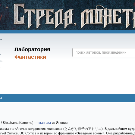
Лаборатория
Фантастики
ма
/ Shirahama Kamome) —
мангака
из Японии.
есла манга «Ателье колдовских колпаков» (とんがり帽子のアトリエ). В дальнейшем худож
rvel Comics, DC Comics и историй во франшизе «Звёздные войны». Она разработала 