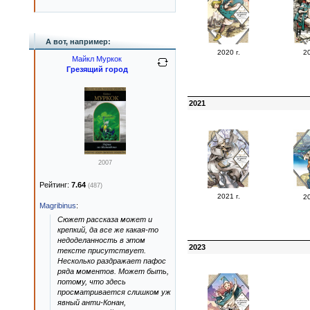
А вот, например:
2020 г.
20
Майкл Муркок
Грезящий город
2021
2007
Рейтинг:
7.64
(487)
2021 г.
20
Magribinus
:
Сюжет рассказа может и
крепкий, да все же какая-то
недоделанность в этом
2023
тексте присутствует.
Несколько раздражает пафос
ряда моментов. Может быть,
потому, что здесь
просматривается слишком уж
явный анти-Конан,