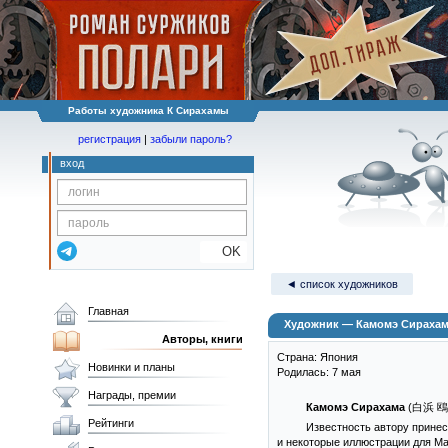
Работы художника К Сирахамы
регистрация
|
забыли пароль?
вход
OK
◄ список художников
Главная
Художник — Камомэ Сираха
Авторы, книги
Страна: Япония
Новинки и планы
Родилась: 7 мая
Награды, премии
Камомэ Сирахама
(白浜 鴎 
Рейтинги
Известность автору прин
и некоторые иллюстрации для Ma