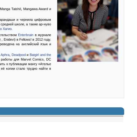
 Manga Taishō, Mangawa Award и
 карандаши и чернила цифровым
в средней школе, а также ар-нуво
о Хагио
.
ательством
Enterbrain
в журнале
nidevi) в Fellows! в 2012 году.
реведена на английский язык и
r Aphra
,
Deadpool
и
Batgirl and the
 работы для Marvel Comics, DC
вить к публикации мангу «Ателье
 её копии стало трудно найти в