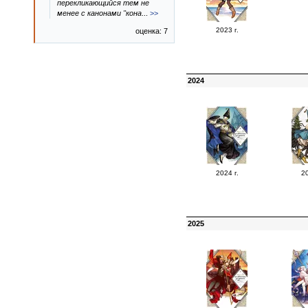
перекликающийся тем не
менее с канонами "кона
...
>>
2023 г.
оценка: 7
2024
2024 г.
20
2025