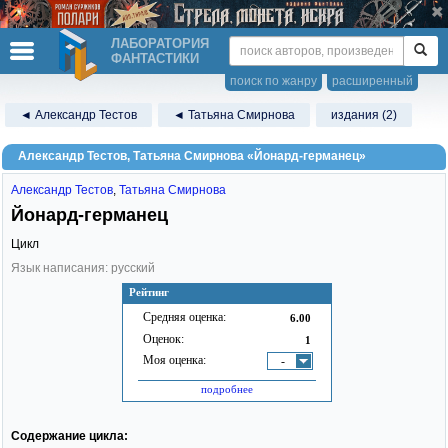
ЛАБОРАТОРИЯ
ФАНТАСТИКИ
поиск по жанру
расширенный
◄ Александр Тестов
◄ Татьяна Смирнова
издания (2)
Александр Тестов, Татьяна Смирнова «Йонард-германец»
Александр Тестов
,
Татьяна Смирнова
Йонард-германец
Цикл
Язык написания: русский
Рейтинг
Средняя оценка:
6.00
Оценок:
1
Моя оценка:
-
подробнее
Содержание цикла: