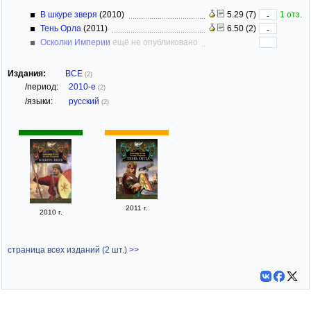
В шкуре зверя
(2010)
5.29 (7)
1 отз.
-
Тень Орла
(2011)
6.50 (2)
-
Осколки Империи
ещё не опубликовано
Издания:
ВСЕ
(2)
/период:
2010-е
(2)
/языки:
русский
(2)
2011 г.
2010 г.
страница всех изданий (2 шт.) >>