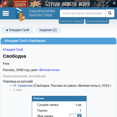
ЛАБОРАТОРИЯ
ФАНТАСТИКИ
поиск по жанру
расширенный
◄ Клаудия Грэй
издания (2)
Клаудия Грэй «Свободна»
Клаудия Грэй
Свободна
Free
Рассказ,
2008
год; цикл
«Вечная ночь»
Язык написания: английский
Перевод на русский:
—
И. Смирнова
(Свободна. Рассказ из цикла «Вечная ночь»)
; 2010 г.
— 1 изд.
Рейтинг
Средняя оценка:
7.43
Оценок:
7
Моя оценка:
-