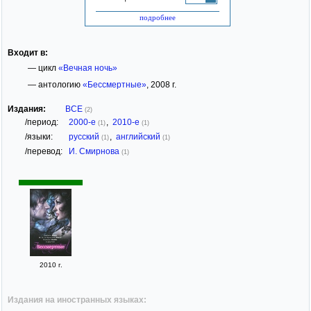
подробнее
Входит в:
— цикл
«Вечная ночь»
— антологию
«Бессмертные»
, 2008 г.
Издания:
ВСЕ
(2)
/период:
2000-е
,
2010-е
(1)
(1)
/языки:
русский
,
английский
(1)
(1)
/перевод:
И. Смирнова
(1)
2010 г.
Издания на иностранных языках: