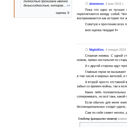
полностью пронизана именно
demteron
,
3 мая 2015 г.
безысходностью, которая
...
>>
Пока что одно из лучших 
оценка: 9
переплетаются между собой. Чит
воспринимается как история тех ж
Советую к прочтению всех 
моя оценка твердая 9+
NightKiro
,
4 января 2024 г
Спорная книжка. С одной с
ножом, прямо ностальгия по ста
А с другой стороны идут пр
Главные герои не вызывают 
в том числе и мирных жителей, и
А второй просто отставной 
забыл со времен войны, так и всп
Каких либо положительных 
сопереживать, но всё таки, какой
Если обычно для меня книг
безэмоциональных солдат удачи, к
Сам по себе сюжет неплох, 
Спойлер (раскрытие сюжета)
(кликни
как например работа на контр