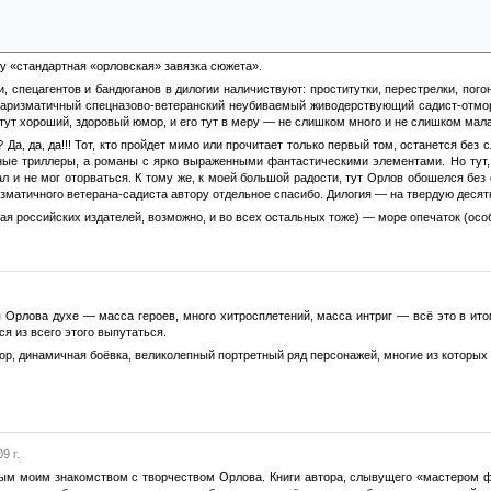
 из ветеранов спился, а другой разорился. Они по объявлению в газете находят себе 
собой, сладкая ветеранская парочка влипает по полной, и их начинают разыскивать
орозков перестреляют и продажным полицейским по морде надают и хитропопые спец
му «стандартная «орловская» завязка сюжета».
, спецагентов и бандюганов в дилогии наличиствуют: проститутки, перестрелки, пого
аризматичный спецназово-ветеранский неубиваемый живодерствующий садист-отморо
 тут хороший, здоровый юмор, и его тут в меру — не слишком много и не слишком мала
 Да, да, да!!! Тот, кто пройдет мимо или прочитает только первый том, останется без
ные триллеры, а романы с ярко выраженными фантастическими элементами. Но тут, н
ал и не мог оторваться. К тому же, к моей большой радости, тут Орлов обошелся бе
зматичного ветерана-садиста автору отдельное спасибо. Дилогия — на твердую десятк
ная российских издателей, возможно, и во всех остальных тоже) — море опечаток (осо
.
 Орлова духе — масса героев, много хитросплетений, масса интриг — всё это в итог
ся из всего этого выпутаться.
, динамичная боёвка, великолепный портретный ряд персонажей, многие из которых 
9 г.
вым моим знакомством с творчеством Орлова. Книги автора, слывущего «мастером фа