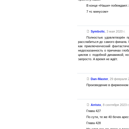
В конце «Наши» побеждают.:
7 «с минусом»
Symbolic
,
3 мая 2020 г.
Полностью удовлетворён п
расслабиться до самого финала. 
как приключенческий фантастич
недосказанность о причинах глоб
циклов с подобной динамикой, но
запросто. А время не ждёт.
Dan-Master
,
29 февраля 2
Произведение в фирменном с
Arristo
,
8 сентября 2023 г
Глава 427
По сути, те же 40 бочек арес
Глава 428
Но идет так же легко и ве