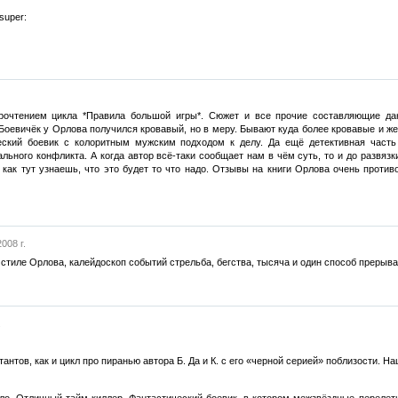
super:
рочтением цикла *Правила большой игры*. Сюжет и все прочие составляющие дан
Боевичёк у Орлова получился кровавый, но в меру. Бывают куда более кровавые и же
еский боевик с колоритным мужским подходом к делу. Да ещё детективная часть
ального конфликта. А когда автор всё-таки сообщает нам в чём суть, то и до развяз
 как тут узнаешь, что это будет то что надо. Отзывы на книги Орлова очень проти
008 г.
тиле Орлова, калейдоскоп событий стрельба, бегства, тысяча и один способ прерыван
.
тантов, как и цикл про пиранью автора Б. Да и К. с его «черной серией» поблизости. Наш
село. Отличный тайм-киллер. Фантастический боевик, в котором межзвёздные перел