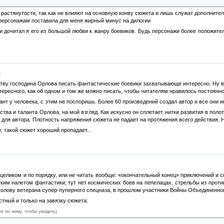
астянутости, так как не влияют на основную конву сюжета и лишь служат дополнител
персонажам поставила для меня жирный минус на дилогии
 и дочитал я его из большой любви к жанру боевиков. Будь персонажи более положител
.
ву господина Орлова писать фантастические боевики захватывающе интересно. Ну ведь 
тересного, как об одном и том же можно писать, чтобы читателям нравилось постоянн
ант у человека, с этим не поспоришь. Более 60 произведений создал автор и все они 
ства и таланта Орлова, на мой взгляд. Как искусно он сплетает нитки развития в по
 для автора. Плотность напряжения сюжета не падает на протяжения всего действия. Н
, такой сюжет хороший пропадает...
 целиком и по порядку, или не читать вообще: «окончательный конец» приключений и 
гким налетом фантастики; тут нет космических боев на пепелацах, стрельбы из прот
олову ветерана супер-пуперного спецназа, в прошлом участники Войны Объединенного 
стный и только на завязку сюжета:
те по нему, чтобы увидеть)