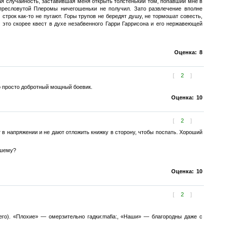
ая случайность, заставившая меня открыть толстенький том, попавший мне в
пресловутой Плеромы ничегошеньки не получил. Зато развлечение вполне
трок как-то не пугают. Горы трупов не бередят душу, не тормошат совесть,
 это скорее квест в духе незабвенного Гарри Гаррисона и его нержавеющей
Оценка:
8
[
2
]
о просто добротный мощный боевик.
Оценка:
10
[
2
]
в напряжении и не дают отложить книжку в сторону, чтобы поспать. Хороший
чшему?
Оценка:
10
[
2
]
его). «Плохие» — омерзительно гадки:mafia:, «Наши» — благородны даже с