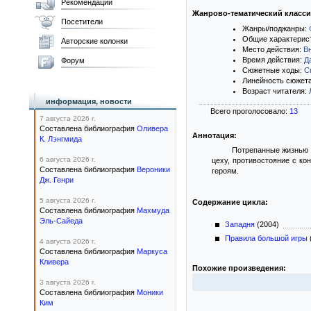
Рекомендации
Жанрово-тематический класс
Посетители
Жанры/поджанры:
Общие характерис
Авторские колонки
Место действия:
В
Время действия:
Д
Форум
Сюжетные ходы:
С
Линейность сюжет
Возраст читателя:
информация, новости
Всего проголосовало:
13
7 августа 2026 г.
Составлена библиография
Оливера
Аннотация:
К. Лэнгмида
Потрепанные жизнью в
6 августа 2026 г.
цеху, противостояние с ко
Составлена библиография
Вероники
героям.
Дж. Генри
5 августа 2026 г.
Содержание цикла:
Составлена библиография
Махмуда
Эль-Сайеда
Западня
(2004)
Правила большой игры
4 августа 2026 г.
Составлена библиография
Маркуса
Кливера
Похожие произведения:
3 августа 2026 г.
Составлена библиография
Моники
Ким