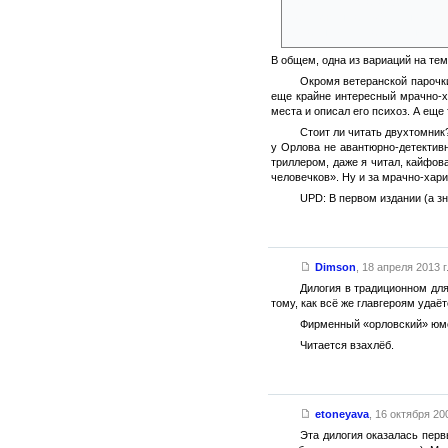
На момент начала дилогии один
нам нужны самоубийцы». Само 
деланы: они и мафиозных отм
В общем, одна из вариаций на те
Окромя ветеранской парочки
еще крайне интересный мрачно-х
места и описал его психоз. А еще
Стоит ли читать двухтомник?
у Орлова не авантюрно-детектив
триллером, даже я читал, кайфов
человечков». Ну и за мрачно-хари
UPD: В первом издании (а з
Dimson
,
18 апреля 2013 г
Дилогия в традиционном для
тому, как всё же главгероям удаёт
Фирменный «орловский» юмор
Читается взахлёб.
etoneyava
,
16 октября 200
Эта дилогия оказалась пер