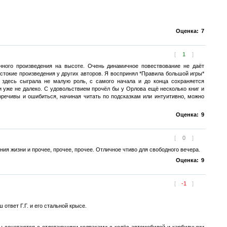
Оценка:
7
[
1
]
ного произведения на высоте. Очень динамичное повествование не даёт
стокие произведения у других авторов. Я воспринял *Правила большой игры*
 здесь сыграла не малую роль, с самого начала и до конца сохраняется
ки уже не далеко. С удовольствием прочёл бы у Орлова ещё несколько книг и
воречивы и ошибиться, начиная читать по подсказкам или интуитивно, можно
Оценка:
9
[
0
]
ия жизни и прочее, прочее, прочее. Отличное чтиво для свободного вечера.
Оценка:
9
[
-1
]
 ответ Г.Г. и его стальной крысе.
еты сочетаются с отлетающими колпаками с колёс автомобилей и карбидными