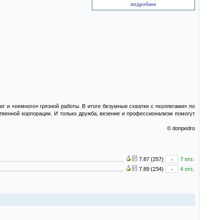
подробнее
 и «немного» грязной работы. В итоге безумные схватки с «коллегами» по
твенной корпорации. И только дружба, везение и профессионализм помогут
© donpedro
7.87 (257)
-
7 отз.
7.89 (234)
-
4 отз.