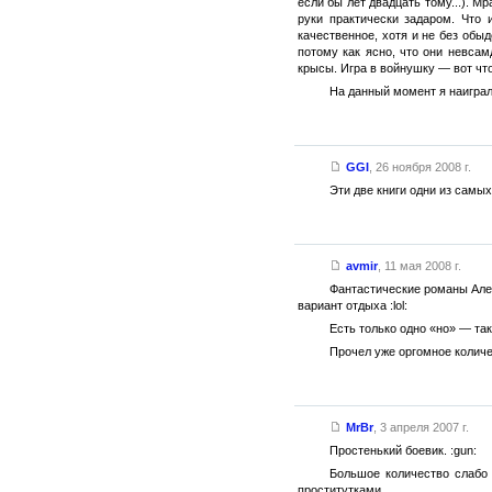
если бы лет двадцать тому...). 
руки практически задаром. Что
качественное, хотя и не без обы
потому как ясно, что они невса
крысы. Игра в войнушку — вот что
На данный момент я наиграл
GGI
,
26 ноября 2008 г.
Эти две книги одни из самы
avmir
,
11 мая 2008 г.
Фантастические романы Алек
вариант отдыха :lol:
Есть только одно «но» — так
Прочел уже оргомное количе
MrBr
,
3 апреля 2007 г.
Простенький боевик. :gun:
Большое количество слабо 
проститутками.