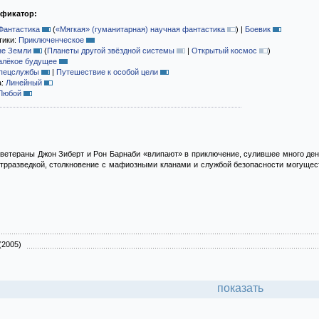
ификатор:
Фантастика
(
«Мягкая» (гуманитарная) научная фантастика
)
|
Боевик
тики:
Приключенческое
не Земли
(
Планеты другой звёздной системы
|
Открытый космос
)
алёкое будущее
пецслужбы
|
Путешествие к особой цели
а:
Линейный
Любой
етераны Джон Зиберт и Рон Барнаби «влипают» в приключение, сулившее много денег
нтрразведкой, столкновение с мафиозными кланами и службой безопасности могущес
(2005)
показать