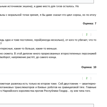
ьным источником экшена), и даже место для гэгов осталось. Но
ьны с моральной точки зрения, я бы даже сказал что цикл хорош, но по итогу
Оценка:
7
[
2
]
одно и тоже постоянно, герой(иногда несколько), от кого-то убегает, что-то
о?
интересные, какие-то больше, какие-то меньше.
лотно сюжета. В этой дилогии много прорисованных второстепенных персонажей
аоборот, напряжение растёт, до самого конца.
Оценка:
10
[
2
]
сюжетная развязка есть только во втором томе. Сей двухтомник — авантюрно-
ивотанковых транслюкаторов и боевых роботов на гравицаповой тяге. Главные
Нарнийского королевства против Республики Гондор... ну или типа того.