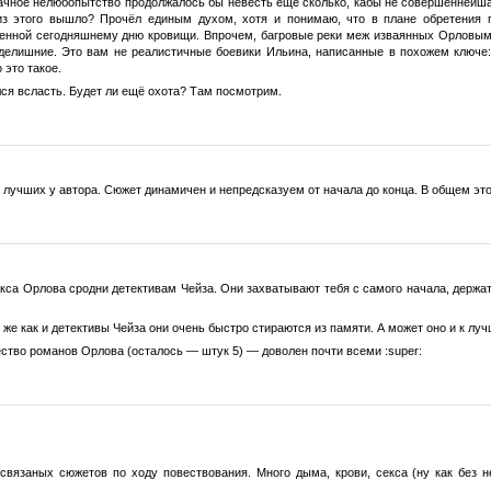
Мрачное нелюбопытство продолжалось бы невесть ещё сколько, кабы не совершеннейш
 из этого вышло? Прочёл единым духом, хотя и понимаю, что в плане обретения 
денной сегодняшнему дню кровищи. Впрочем, багровые реки меж изваянных Орловым с
мделишние. Это вам не реалистичные боевики Ильина, написанные в похожем ключе:
 это такое.
ся всласть. Будет ли ещё охота? Там посмотрим.
х лучших у автора. Сюжет динамичен и непредсказуем от начала до конца. В общем эт
са Орлова сродни детективам Чейза. Они захватывают тебя с самого начала, держат 
 же как и детективы Чейза они очень быстро стираются из памяти. А может оно и к лу
ство романов Орлова (осталось — штук 5) — доволен почти всеми :super:
связаных сюжетов по ходу повествования. Много дыма, крови, секса (ну как без н