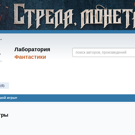
Лаборатория
Фантастики
(6)
шой игры»
гры