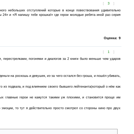
[
3
]
ного небольших отступлений которые в конце повествования удивительно
ы 24» и «Я напишу тебе крошка!» где герои молодые ребята иной раз серия
Оценка:
9
[
1
]
м, перестрелками, погонями и диалогов за 2 книги было меньше чем ударов
еньги на роскошь и девушек, из-за чего остался без гроша, и пошёл убивать,
его из подвала, и под влиянием своего бывшего лейтенанта(который о нём как
рых главные герои не кажутся такими уж плохими, и становится проще им
 эмоции, то тут я действительно просто смотрел со стороны кино про двух