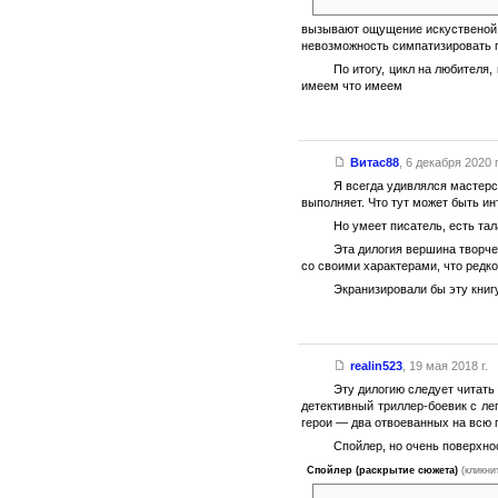
вызывают ощущение искуственой р
невозможность симпатизировать 
По итогу, цикл на любителя,
имеем что имеем
Витас88
,
6 декабря 2020 г
Я всегда удивлялся мастерст
выполняет. Что тут может быть ин
Но умеет писатель, есть тал
Эта дилогия вершина творче
со своими характерами, что редко
Экранизировали бы эту книгу
realin523
,
19 мая 2018 г.
Эту дилогию следует читать
детективный триллер-боевик с ле
герои — два отвоеванных на всю г
Спойлер, но очень поверхно
Спойлер (раскрытие сюжета)
(кликни