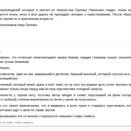
произведений которые я прочел из творчества Орлова. Написано гладко, очень м
ается очень легко и всю дорогу не пропадает интерес к повествованию. После «Баз
е героев но в преклонном возрасте.
поклонников пера Орлова
.
тороны, это отличная «книгонизация» жанра боевик, каждая страница пышет экшено
рым тупым боевикам
облемы.
симпатии, один из них зажравшийся детектив, бывший военный, который спускал все д
 полицейских
военный, который лежит дома и пьёт пиво, из-за чего его родная дочь хочет выгнать 
омнил только когда перед ним встала перспектива голодной смерти)
качеств у героев нету, поэтому автор вводит в сюжет персонажей на фоне кото
-то глубокой степени вовлечённости лично у меня не получилось.
и это «мои» приключения, что я вживаюсь в роль героя и стараюсь чувствовать его
оторые идут к цели по горам трупов
раскрывают его со многих сторон(хотя «лишние» главы сюжета
те по нему, чтобы увидеть)
разведку или же попадание в руки мафии-трансплантаторов