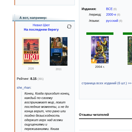
Издания:
ВСЕ
(6)
/период:
2000-е
(6)
А вот, например:
/языки:
русский
(6)
Невил Шют
На последнем берегу
2004 г.
2026
2011
Рейтинг:
8.15
(391)
страница всех изданий (6 шт.) >>
she_rhan
:
Конец. Когда приходит конец,
каждый по-своему
воспринимает мир, ловит
последние моменты, и не до
конца верит, что рано или
Отзывы читателей
поздно безысходность
одержит верх над всеми
ощущениями и
переживаниями. Книга