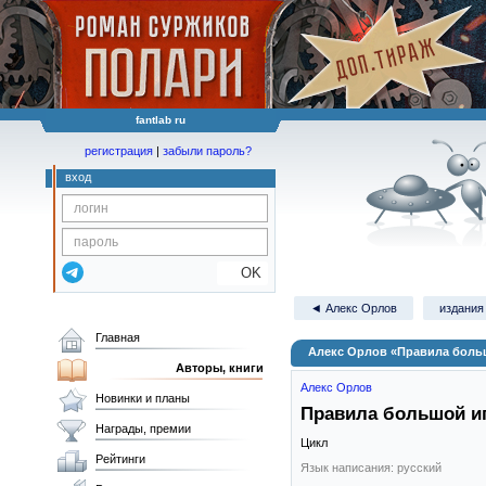
fantlab ru
регистрация
|
забыли пароль?
вход
OK
◄ Алекс Орлов
издания 
Главная
Алекс Орлов «Правила боль
Авторы, книги
Алекс Орлов
Новинки и планы
Правила большой и
Награды, премии
Цикл
Рейтинги
Язык написания: русский