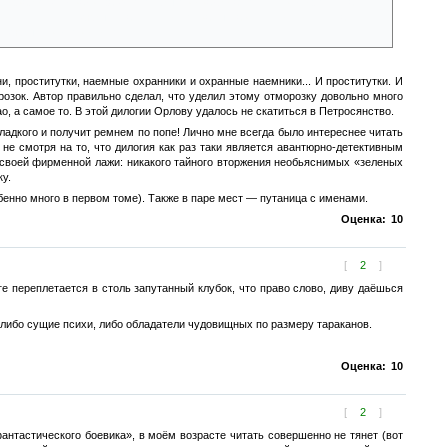
подработку из разряда «хотите быстро разбогатеть — приходите к нам,
 полиция, спецслужбы и мафия. Но ветераны Нарнийских войн не пальцем
службы перехитропопят.
ни, проститутки, наемные охранники и охранные наемники... И проститутки. И
зок. Автор правильно сделал, что уделил этому отморозку довольно много
о, а самое то. В этой дилогии Орлову удалось не скатиться в Петросянство.
 сладкого и получит ремнем по попе! Лично мне всегда было интереснее читать
е смотря на то, что дилогия как раз таки является авантюрно-детективным
з своей фирменной лажи: никакого тайного вторжения необьяснимых «зеленых
у.
бенно много в первом томе). Также в паре мест — путаница с именами.
Оценка:
10
[
2
]
е переплетается в столь запутанный клубок, что право слово, диву даёшься
либо сущие психи, либо обладатели чудовищных по размеру тараканов.
Оценка:
10
[
2
]
нтастического боевика», в моём возрасте читать совершенно не тянет (вот