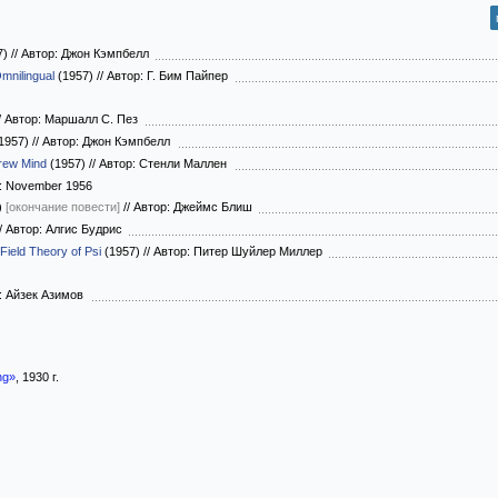
7)
//
Автор: Джон Кэмпбелл
mnilingual
(1957)
//
Автор: Г. Бим Пайпер
/
Автор: Маршалл С. Пез
1957)
//
Автор: Джон Кэмпбелл
rew Mind
(1957)
//
Автор: Стенли Маллен
y: November 1956
)
[окончание повести]
//
Автор: Джеймс Блиш
/
Автор: Алгис Будрис
Field Theory of Psi
(1957)
//
Автор: Питер Шуйлер Миллер
: Айзек Азимов
ng»
, 1930 г.