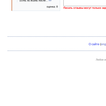
Есть ли жизнь после
...
>>
оценка: 8
Писать отзывы могут только за
О сайте
(
eng
Любое и