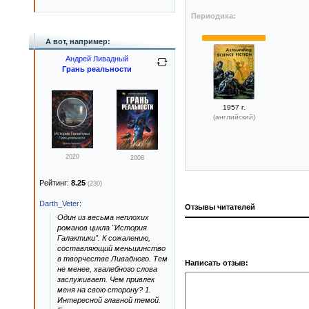
Периодика:
А вот, например:
Андрей Ливадный
Грань реальности
1957 г.
(английский)
2020
2008
Рейтинг:
8.25
(230)
Darth_Veter
:
Отзывы читателей
Один из весьма неплохих
романов цикла "История
Галактики". К сожалению,
составляющий меньшинство
в творчестве Ливадного. Тем
Написать отзыв:
не менее, хвалебного слова
заслуживает. Чем привлек
меня на свою сторону? 1.
Интересной главной темой.