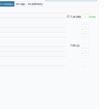
по порядку
по году
по рейтингу
-
7.16 (90)
-
6 отз.
-
-
-
7.00 (1)
-
-
-
-