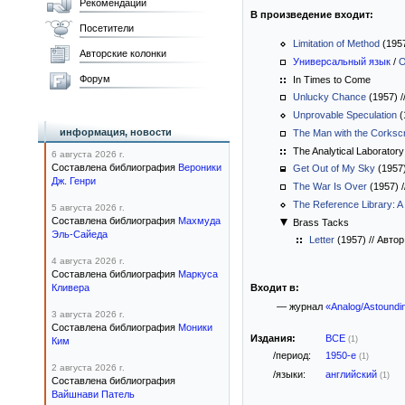
Рекомендации
В произведение входит:
Посетители
Limitation of Method
(195
Авторские колонки
Универсальный язык
/
O
Форум
In Times to Come
Unlucky Chance
(1957)
/
Unprovable Speculation
(
информация, новости
The Man with the Corksc
The Analytical Laborator
6 августа 2026 г.
Составлена библиография
Вероники
Get Out of My Sky
(1957
Дж. Генри
The War Is Over
(1957)
/
The Reference Library: A 
5 августа 2026 г.
Составлена библиография
Махмуда
Brass Tacks
Эль-Сайеда
Letter
(1957)
//
Автор
4 августа 2026 г.
Составлена библиография
Маркуса
Кливера
Входит в:
— журнал
«Analog/Astoundi
3 августа 2026 г.
Составлена библиография
Моники
Издания:
ВСЕ
(1)
Ким
/период:
1950-е
(1)
2 августа 2026 г.
/языки:
английский
(1)
Составлена библиография
Вайшнави Патель