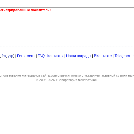
регистрированные посетители!
,
fra
,
укр
) |
Регламент
|
FAQ
|
Контакты
|
Наши награды
|
ВКонтакте
|
Telegram
|
спользование материалов сайта допускается только с указанием активной ссылки на и
© 2005-2026
«Лаборатория Фантастики»
.