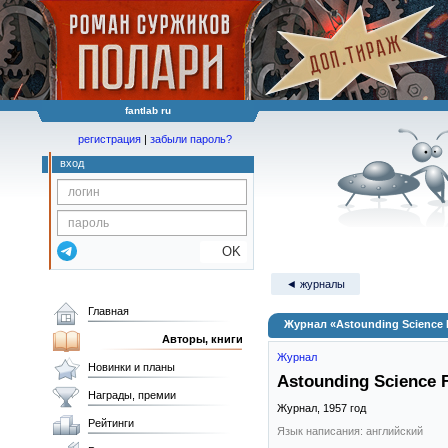
fantlab ru
регистрация
|
забыли пароль?
вход
OK
◄ журналы
Главная
Журнал «Astounding Science F
Авторы, книги
Журнал
Новинки и планы
Astounding Science F
Награды, премии
Журнал,
1957
год
Рейтинги
Язык написания: английский