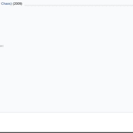
r Chaos)
(2009)
ах: