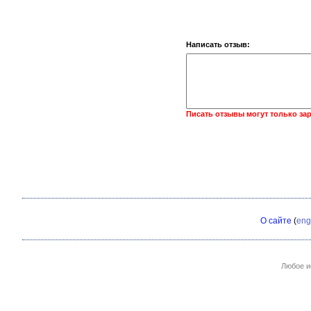
Написать отзыв:
Писать отзывы могут только за
О сайте
(
eng
Любое и