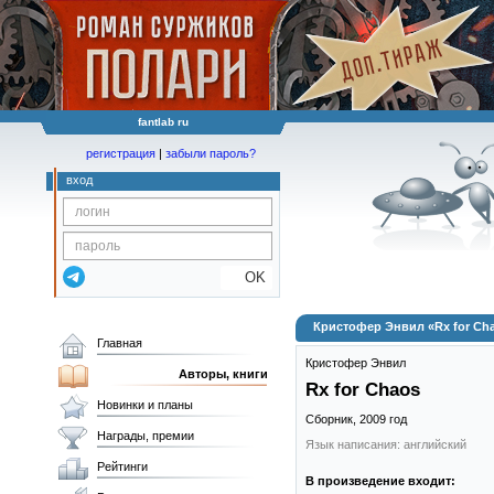
fantlab ru
регистрация
|
забыли пароль?
вход
OK
Кристофер Энвил «Rx for Ch
Главная
Кристофер Энвил
Авторы, книги
Rx for Chaos
Новинки и планы
Сборник,
2009
год
Награды, премии
Язык написания: английский
Рейтинги
В произведение входит: