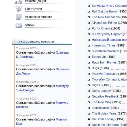
Рекомендации
Золушка, Инк.
/
Cinderell
Посетители
Roll Out the Rolov!
(195
Авторские колонки
The New Boccaccio
(19
A Handheld Primer
(1978
Форум
Rx for Chaos
(1964)
Is Everybody Happy?
(1
Небывалый расцвет инт
информация, новости
Interesting Times
(1987
7 августа 2026 г.
Superbiometalemon
(198
Составлена библиография
Оливера
К. Лэнгмида
Speed-Up!
(1964)
Rags from Riches
(1987
6 августа 2026 г.
Bugs
(1986)
Составлена библиография
Вероники
Дж. Генри
Positive Feedback
(196
Two-Way Communication
5 августа 2026 г.
High G
(1965)
Составлена библиография
Махмуда
Эль-Сайеда
Doc's Legacy
(1988)
Negative Feedback
(199
4 августа 2026 г.
The New Way
(1967)
Составлена библиография
Маркуса
Кливера
Identification
(1961)
The Golden Years
(1977
3 августа 2026 г.
No Small Enemy
(1961)
Составлена библиография
Моники
Ким
Not in the Literature
(196