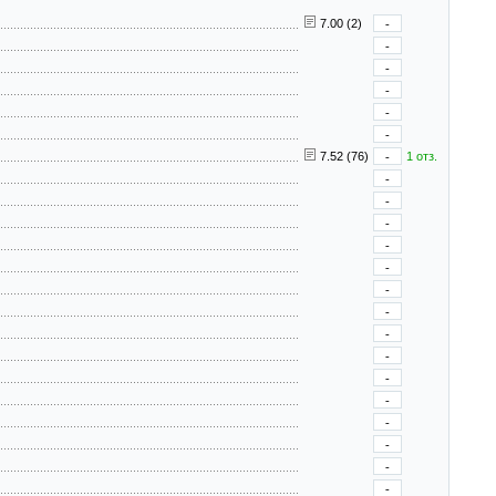
7.00 (2)
-
-
-
-
-
-
7.52 (76)
-
1 отз.
-
-
-
-
-
-
-
-
-
-
-
-
-
-
-