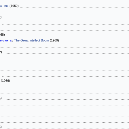
a, Inc.
(1952)
3)
65)
)
968)
еллекта
/
The Great Intellect Boom
(1969)
)
2)
)
5)
(1966)
4)
)
3)