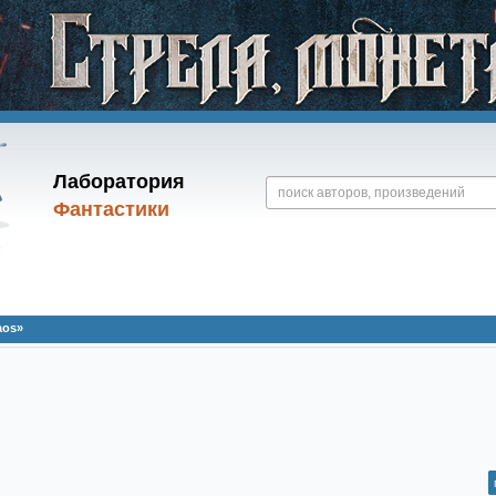
Лаборатория
Фантастики
aos»