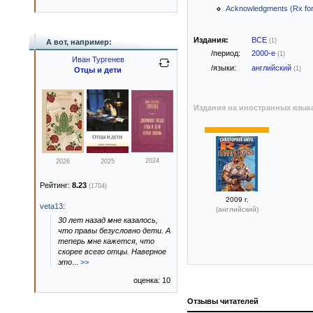
Acknowledgments (Rx fo
Издания:
ВСЕ
(1)
А вот, например:
/период:
2000-е
(1)
Иван Тургенев
/языки:
английский
(1)
Отцы и дети
Издания на иностранных язык
2024
2026
2025
Рейтинг:
8.23
(1704)
2009 г.
veta13
:
(английский)
30 лет назад мне казалось,
что правы безусловно дети. А
теперь мне кажется, что
скорее всего отцы. Наверное
это
...
>>
оценка: 10
Отзывы читателей