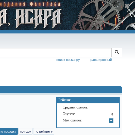
поиск по жанру
расширенный
Рейтинг
Средняя оценка:
-
Оценок:
0
Моя оценка:
-
по порядку
по году
по рейтингу