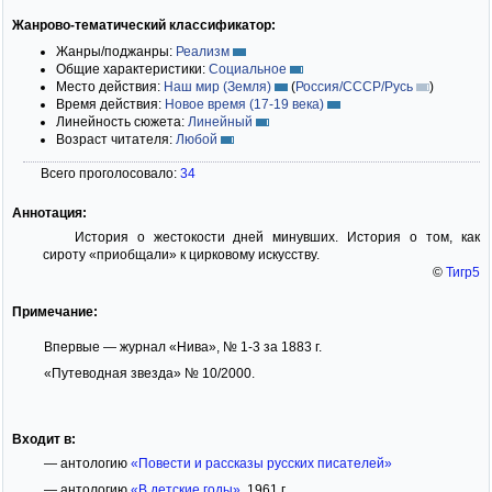
Жанрово-тематический классификатор:
Жанры/поджанры:
Реализм
Общие характеристики:
Социальное
Место действия:
Наш мир (Земля)
(
Россия/СССР/Русь
)
Время действия:
Новое время (17-19 века)
Линейность сюжета:
Линейный
Возраст читателя:
Любой
Всего проголосовало:
34
Аннотация:
История о жестокости дней минувших. История о том, как
сироту «приобщали» к цирковому искусству.
©
Тигр5
Примечание:
Впервые — журнал «Нива», № 1-3 за 1883 г.
«Путеводная звезда» № 10/2000.
Входит в:
— антологию
«Повести и рассказы русских писателей»
— антологию
«В детские годы»
, 1961 г.