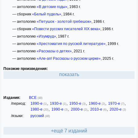
— антологию
«В детские годы»
, 1983 г.
— сборник
«Белый пудель»
, 1984 г.
— антологию
«Петушок - золотой гребешок»
, 1986 г.
— сборник
«Повести русских писателей XIX века»
, 1986 г.
— антологию
«Изумруд»
, 1987 г.
— антологию
«Хрестоматия по русской литературе»
, 1999 г.
— антологию
«Рассказы о детях»
, 2021 г.
— антологию
«Але-ап! Рассказы о русском цирке»
, 2025 г.
Похожие произведения:
показать
Издания:
ВСЕ
(48)
/период:
1890-е
,
1930-е
,
1950-е
,
1960-е
,
1970-е
,
(1)
(1)
(3)
(2)
(7)
1980-е
,
1990-е
,
2000-е
,
2010-е
,
2020-е
(20)
(3)
(2)
(6)
(3)
/языки:
русский
(48)
+ещё 7 изданий