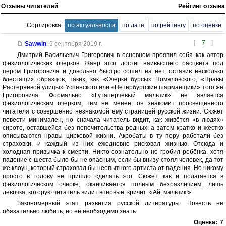
Отзывы читателей
Рейтинг отзыва
Сортировка:
по актуальности
по дате
по рейтингу
по оценке
[
7
]
Sawwin
,
9 сентября 2019 г.
Дмитрий Васильевич Григорович в основном проявил себя как автор
физиологических очерков. Жанр этот достиг наивысшего расцвета под
пером Григоровича и довольно быстро сошёл на нет, оставив несколько
блестящих образцов, таких, как «Очерки бурсы» Помяловского, «Нравы
Растеряевой улицы» Успенского или «Петербургские шарманщики» того же
Григоровича. Формально «Гутаперчевый мальчик» не является
физиологическим очерком, тем не менее, он знакомит просвещённого
читателя с совершенно незнакомой ему страницей русской жизни. Сюжет
повести минимален, но сначала читатель видит, как живётся «в людях»
сироте, оставшейся без попечительства родных, а затем кратко и жёстко
описываются нравы цирковой жизни. Акробаты в ту пору работали без
страховки, и каждый из них ежедневно рисковал жизнью. Отсюда и
холодная привычка к смерти. Никто сознательно не гробил ребёнка, хотя
падение с шеста было бы не опасным, если бы внизу стоял человек, да тот
же клоун, который страховал бы неопытного артиста от падения. Но никому
просто в голову не пришло сделать это. Сюжет, как и полагается в
физиологическом очерке, оканчивается полным безразличием, лишь
девочка, которую читатель видит впервые, кричит: «Ай, мальчик!»
Закономерный этап развития русской литературы. Повесть не
обязательно любить, но её необходимо знать.
Оценка:
7