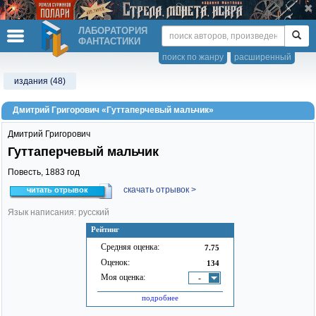
ЛАБОРАТОРИЯ
ФАНТАСТИКИ
поиск по жанру
расширенный
издания (48)
Дмитрий Григорович «Гуттаперчевый мальчик»
Дмитрий Григорович
Гуттаперчевый мальчик
Повесть,
1883
год
скачать отрывок >
читать отрывок
Язык написания: русский
Рейтинг
Средняя оценка:
7.75
Оценок:
134
Моя оценка:
-
подробнее