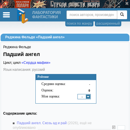
ЛАБОРАТОРИЯ
ФАНТАСТИКИ
поиск по жанру
расширенный
Реджина Фельде «Падший ангел»
Реджина Фельде
Падший ангел
Цикл; цикл
«Сердца мафии»
Язык написания: русский
Рейтинг
Средняя оценка:
-
Оценок:
0
Моя оценка:
-
Содержание цикла:
Падший ангел. Скозь ад и рай
(2026), ещё не
опубликовано