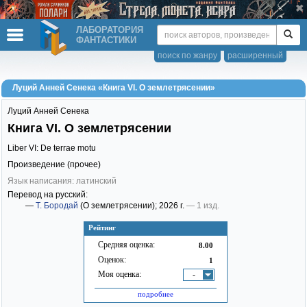
ЛАБОРАТОРИЯ
ФАНТАСТИКИ
поиск по жанру
расширенный
Луций Анней Сенека «Книга VI. О землетрясении»
Луций Анней Сенека
Книга VI. О землетрясении
Liber VI: De terrae motu
Произведение (прочее)
Язык написания: латинский
Перевод на русский:
—
Т. Бородай
(О землетрясении)
; 2026 г.
— 1 изд.
Рейтинг
Средняя оценка:
8.00
Оценок:
1
Моя оценка:
-
подробнее