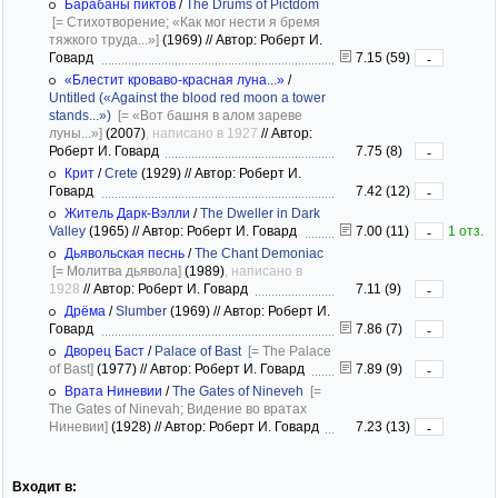
Барабаны пиктов
/
The Drums of Pictdom
[= Стихотворение; «Как мог нести я бремя
тяжкого труда...»]
(1969)
//
Автор: Роберт И.
Говард
7.15 (59)
-
«Блестит кроваво-красная луна...»
/
Untitled («Against the blood red moon a tower
stands...»)
[= «Вот башня в алом зареве
луны...»]
(2007)
, написано в 1927
//
Автор:
Роберт И. Говард
7.75 (8)
-
Крит
/
Crete
(1929)
//
Автор: Роберт И.
Говард
7.42 (12)
-
Житель Дарк-Вэлли
/
The Dweller in Dark
Valley
(1965)
//
Автор: Роберт И. Говард
7.00 (11)
1 отз.
-
Дьявольская песнь
/
The Chant Demoniac
[= Молитва дьявола]
(1989)
, написано в
1928
//
Автор: Роберт И. Говард
7.11 (9)
-
Дрёма
/
Slumber
(1969)
//
Автор: Роберт И.
Говард
7.86 (7)
-
Дворец Баст
/
Palace of Bast
[= The Palace
of Bast]
(1977)
//
Автор: Роберт И. Говард
7.89 (9)
-
Врата Ниневии
/
The Gates of Nineveh
[=
The Gates of Ninevah; Видение во вратах
Ниневии]
(1928)
//
Автор: Роберт И. Говард
7.23 (13)
-
Входит в: