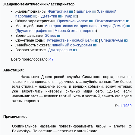
Жанрово-тематический классификатор:
Жанры/поджанры:
Фантастика
(
Таймпанк
(
Стимпанк/
паропанк
)
)
|
Детектив
(
Нуар
)
Общие характеристики:
Приключенческое
|
Психологическое
Место действия:
Альтернативная история нашего мира (Земли)
(
Другая география
|
Мировой океан, моря
)
Время действия:
20 век
Сюжетные ходы:
Путешествие к особой цели
|
Спецслужбы
Линейность сюжета:
Линейный с экскурсами
Возраст читателя:
Для взрослых
Всего проголосовало:
47
Аннотация:
Начальник Досмотровой службы Сиамского порта, если он
честен и принципиален, — должность самоубийственная. Тем более,
если страна – накануне войны и великих событий, вокруг которых
уже закрутились интересы сильных мира сего. Однако, если
начальник этот — человек тертый, хоть и честный, зажать его в угол
очень непросто.
©
mif1959
Примечание:
Оригинальное название повести-фрагмента якобы «Farewell to
Baklavsky». По легенде — пересказ с английского.