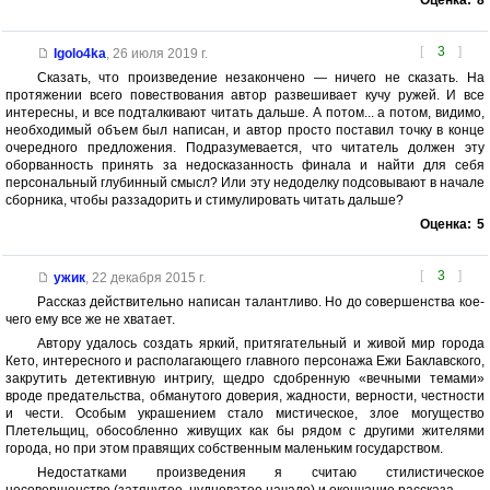
Оценка:
8
[
3
]
Igolo4ka
,
26 июля 2019 г.
Сказать, что произведение незакончено — ничего не сказать. На
протяжении всего повествования автор развешивает кучу ружей. И все
интересны, и все подталкивают читать дальше. А потом... а потом, видимо,
необходимый объем был написан, и автор просто поставил точку в конце
очередного предложения. Подразумевается, что читатель должен эту
оборванность принять за недосказанность финала и найти для себя
персональный глубинный смысл? Или эту недоделку подсовывают в начале
сборника, чтобы раззадорить и стимулировать читать дальше?
Оценка:
5
[
3
]
ужик
,
22 декабря 2015 г.
Рассказ действительно написан талантливо. Но до совершенства кое-
чего ему все же не хватает.
Автору удалось создать яркий, притягательный и живой мир города
Кето, интересного и располагающего главного персонажа Ежи Баклавского,
закрутить детективную интригу, щедро сдобренную «вечными темами»
вроде предательства, обманутого доверия, жадности, верности, честности
и чести. Особым украшением стало мистическое, злое могущество
Плетельщиц, обособленно живущих как бы рядом с другими жителями
города, но при этом правящих собственным маленьким государством.
Недостатками произведения я считаю стилистическое