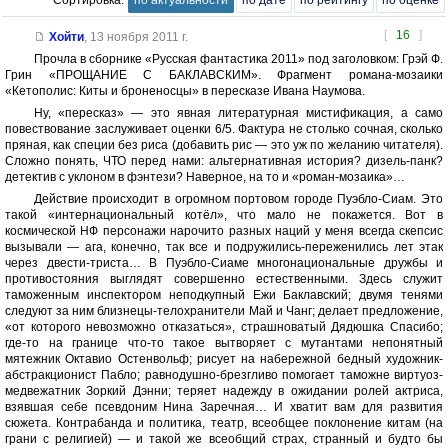
Сортировка:
по актуальности
по дате
по рейтингу
по оценке
[
16
]
Хойти
,
13 ноября 2011 г.
Прочла в сборнике «Русская фантастика 2011» под заголовком: Грэй Ф.
Грин «ПРОЩАНИЕ С БАКЛАВСКИМ». Фрагмент романа-мозаики
«Кетополис: Киты и броненосцы» в пересказе Ивана Наумова.
Ну, «пересказ» — это явная литературная мистификация, а само
повествование заслуживает оценки 6/5. Фактура не столько сочная, сколько
пряная, как специи без риса (добавить рис — это уж по желанию читателя).
Сложно понять, ЧТО перед нами: альтернативная история? дизель-панк?
детектив с уклоном в фэнтези? Наверное, на то и «роман-мозаика»…
Действие происходит в огромном портовом городе Пуэбло-Сиам. Это
такой «интернациональный котёл», что мало не покажется. Вот в
космической НФ персонажи нарочито разных наций у меня всегда скепсис
вызывали — ага, конечно, так все и подружились-переженились лет этак
через двести-триста… В Пуэбло-Сиаме многонациональные дружбы и
противостояния выглядят совершенно естественными. Здесь служит
таможенным инспектором неподкупный Ежи Баклавский; двумя тенями
следуют за ним близнецы-телохранители Май и Чанг; делает предложение,
«от которого невозможно отказаться», страшноватый Дядюшка Спасибо;
где-то на границе что-то такое вытворяет с мутантами непонятный
мятежник Октавио Остенвольф; рисует на набережной бедный художник-
абстракционист Пабло; равнодушно-брезгливо помогает таможне виртуоз-
медвежатник Зоркий Дэнни; теряет надежду в ожидании ролей актриса,
взявшая себе псевдоним Нина Заречная… И хватит вам для развития
сюжета. Контрабанда и политика, театр, всеобщее поклонение китам (на
грани с религией) — и такой же всеобщий страх, странный и будто бы