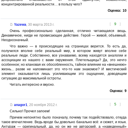
концентрированной реальности… в пользу чего?
Оценка:
10
[
9
]
Yazewa
,
30 марта 2013 г.
Очень профессионально сделанная, отлично читающаяся вещь.
Динамичное, нигде не провисающее действие. Герой — живой, объемный.
Неоднозначный.
Что важно — в происходящее на страницах верится. То есть да,
получился вполне себе реальный мир, в котором живут вполне себе
реальные люди. Собственно, все узнаваемо, всему находятся аналогии и
ассоциации из нашего с вами окружения. Плетельщицы? Да, это нечто
особенное; но клановая их обособленность, тайное влияние на «внешнюю»
жизнь... разве не напоминает это что-то нам знакомое? И мистический
элемент оказывается лишь усиливающим это ощущение, доводящим
ситуацию до максимальной остроты.
Читать интересно и вкусно.
Оценка:
9
[
5
]
anagor1
,
20 ноября 2012 г.
Сильно! Прочел запоем!
Причем непонятно было поначалу, почему так подействовало, откуда
такое впечатление. Ведь вроде бы довольно банально всё: и сюжет, и язык.
Антураж — оригинальный, да, но он же не авторский, а «наведенный»