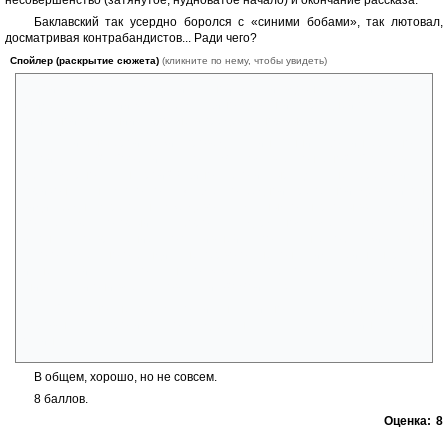
несовершенство (затянутое, нудноватое начало) и окончание рассказа.
Баклавский так усердно боролся с «синими бобами», так лютовал,
досматривая контрабандистов... Ради чего?
Спойлер (раскрытие сюжета)
(кликните по нему, чтобы увидеть)
Герой только спасся от мучительной смерти, вдохнул полной грудью...
И идет Блаватский «по бабам». Вино, девушки, пара дней отпускав
приятной компании... Вполне в пределах нормы.
Если бы! Герой бежит проведать Нину-Энни... Вот интересно, с
какой целью? Сообщить, что с Максом все кончено? Стребовать
«благодарность» наурой? ( Вино, яблоки, сыр... Дальше переходим в
горизонтальную плоскость.). Вместо бедной трепетной девочки он
видит бедную трепетную же девочку с мутным от наркоты взглядом. И
вот человек, который так боролся с дурманом, вместо того чтобы
испытать отвращение к опустившейся потаскушке, обслуживавшей
какого-то местного бандита не первого эшелона, сидящей на наркоте
и несущей какую-то чушь о «жертве обстоятельств», радостно
ширяется и они вместе ловят кайф?! Мои глаза...
Серьезно, не верю что сильная личность, так принципиально
боровшаяся против этого дурмана так легко закинулась и
откинулась...
В общем, хорошо, но не совсем.
8 баллов.
Оценка:
8