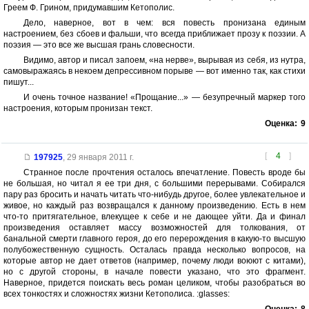
Греем Ф. Грином, придумавшим Кетополис.
Дело, наверное, вот в чем: вся повесть пронизана единым
настроением, без сбоев и фальши, что всегда приближает прозу к поэзии. А
поэзия — это все же высшая грань словесности.
Видимо, автор и писал запоем, «на нерве», вырывая из себя, из нутра,
самовыражаясь в некоем депрессивном порыве — вот именно так, как стихи
пишут...
И очень точное название! «Прощание...» — безупречный маркер того
настроения, которым пронизан текст.
Оценка:
9
[
4
]
197925
,
29 января 2011 г.
Странное после прочтения осталось впечатление. Повесть вроде бы
не большая, но читал я ее три дня, с большими перерывами. Собирался
пару раз бросить и начать читать что-нибудь другое, более увлекательное и
живое, но каждый раз возвращался к данному произведению. Есть в нем
что-то притягательное, влекущее к себе и не дающее уйти. Да и финал
произведения оставляет массу возможностей для толкования, от
банальной смерти главного героя, до его перерождения в какую-то высшую
полубожественную сущность. Осталась правда несколько вопросов, на
которые автор не дает ответов (например, почему люди воюют с китами),
но с другой стороны, в начале повести указано, что это фрагмент.
Наверное, придется поискать весь роман целиком, чтобы разобраться во
всех тонкостях и сложностях жизни Кетополиса. :glasses: