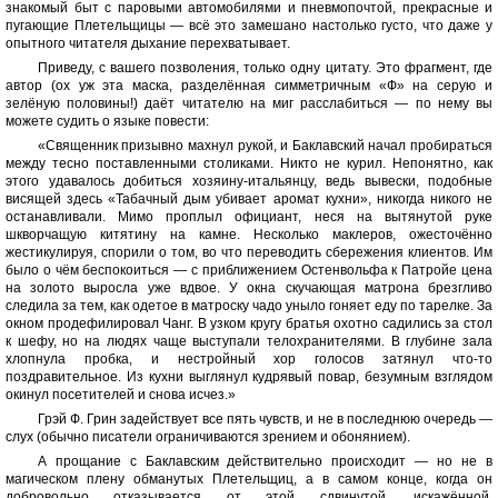
знакомый быт с паровыми автомобилями и пневмопочтой, прекрасные и
пугающие Плетельщицы — всё это замешано настолько густо, что даже у
опытного читателя дыхание перехватывает.
Приведу, с вашего позволения, только одну цитату. Это фрагмент, где
автор (ох уж эта маска, разделённая симметричным «Ф» на серую и
зелёную половины!) даёт читателю на миг расслабиться — по нему вы
можете судить о языке повести:
«Священник призывно махнул рукой, и Баклавский начал пробираться
между тесно поставленными столиками. Никто не курил. Непонятно, как
этого удавалось добиться хозяину-итальянцу, ведь вывески, подобные
висящей здесь «Табачный дым убивает аромат кухни», никогда никого не
останавливали. Мимо проплыл официант, неся на вытянутой руке
шкворчащую китятину на камне. Несколько маклеров, ожесточённо
жестикулируя, спорили о том, во что переводить сбережения клиентов. Им
было о чём беспокоиться — с приближением Остенвольфа к Патройе цена
на золото выросла уже вдвое. У окна скучающая матрона брезгливо
следила за тем, как одетое в матроску чадо уныло гоняет еду по тарелке. За
окном продефилировал Чанг. В узком кругу братья охотно садились за стол
к шефу, но на людях чаще выступали телохранителями. В глубине зала
хлопнула пробка, и нестройный хор голосов затянул что-то
поздравительное. Из кухни выглянул кудрявый повар, безумным взглядом
окинул посетителей и снова исчез.»
Грэй Ф. Грин задействует все пять чувств, и не в последнюю очередь —
слух (обычно писатели ограничиваются зрением и обонянием).
А прощание с Баклавским действительно происходит — но не в
магическом плену обманутых Плетельщиц, а в самом конце, когда он
добровольно отказывается от этой сдвинутой, искажённой,