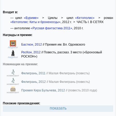
Входит в:
— цикл
«Буриме»
> Циклы > цикл
«Кетополис»
> роман
«Кетополис: Киты и броненосцы»
, 2012 г. > ЧАСТЬ I. В СЕТЯХ
— антологию
«Русская фантастика 2011»
, 2010 г.
Награды и премии:
Басткон, 2012
//
Премия им. Вл. Одоевского
лауреат
РосКон, 2012
//
Повесть, рассказ. 3 место («Бронзовый
РОСКОН»)
лауреат
Номинации на премии:
Филигрань, 2011
//
Малая Филигрань (повесть)
номинант
Филигрань, 2012
//
Малая Филигрань (повесть)
номинант
Премия Кира Булычева, 2012
//
(повесть 2010 года)
номинант
Похожие произведения:
показать