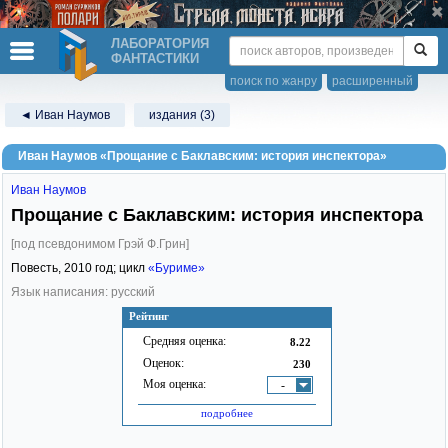
ЛАБОРАТОРИЯ
ФАНТАСТИКИ
поиск по жанру
расширенный
◄ Иван Наумов
издания (3)
Иван Наумов «Прощание с Баклавским: история инспектора»
Иван Наумов
Прощание с Баклавским: история инспектора
[под псевдонимом Грэй Ф.Грин]
Повесть,
2010
год; цикл
«Буриме»
Язык написания: русский
Рейтинг
Средняя оценка:
8.22
Оценок:
230
Моя оценка:
-
подробнее