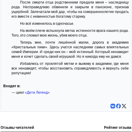
После смерти отца родственники предали меня – наследницу
рода. Несправедливо обвинили и закрыли в пансионе, признав
ущербной. Запечатали мой дар, чтобы на совершеннолетие продать
его вместе с невинностью богатому старику.
Но всё изменилось в одночасье.
На моём плече вспыхнула метка истинности врага нашего рода.
Того, кто сломал мою жизнь, убив моего отца.
Теперь мне, почти лишённой магии, дорога в академию
«Кристальные пики». Здесь учатся наследники самых влиятельных
семей Империи. И среди них он – мой истинный. Который ненавидит
меня и хочет сделать своей игрушкой. Но я никогда ему не дамся.
Избавлюсь от проклятой метки и выживу в академии, где меня
все ненавидят, чтобы восстановить справедливость и вернуть себе
репутацию!
Входит в:
— цикл
«Дети Легенд»
Отзывы читателей
Рейтинг отзыва