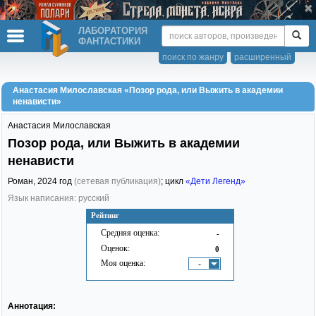
ЛАБОРАТОРИЯ
ФАНТАСТИКИ
поиск по жанру
расширенный
Анастасия Милославская «Позор рода, или Выжить в академии
ненависти»
Анастасия Милославская
Позор рода, или Выжить в академии
ненависти
Роман,
2024
год
(сетевая публикация)
; цикл
«Дети Легенд»
Язык написания: русский
Рейтинг
Средняя оценка:
-
Оценок:
0
Моя оценка:
-
Аннотация: