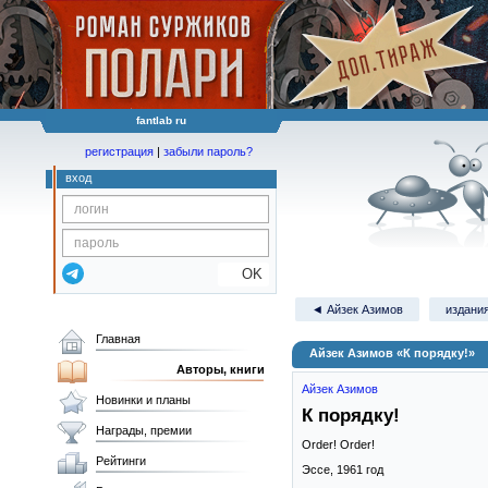
fantlab ru
регистрация
|
забыли пароль?
вход
OK
◄ Айзек Азимов
издания
Главная
Айзек Азимов «К порядку!»
Авторы, книги
Айзек Азимов
Новинки и планы
К порядку!
Награды, премии
Order! Order!
Рейтинги
Эссе,
1961
год