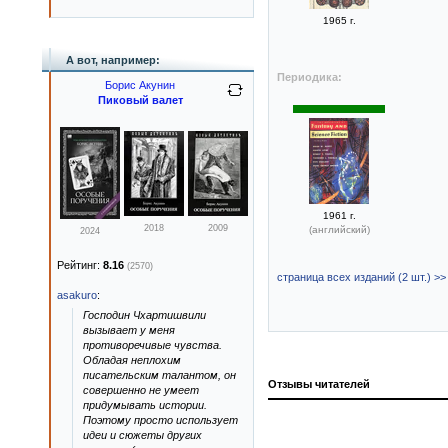
1965 г.
А вот, например:
Периодика:
Борис Акунин
Пиковый валет
1961 г.
2018
2009
(английский)
2024
Рейтинг:
8.16
(2570)
страница всех изданий (2 шт.) >>
asakuro
:
Господин Чхартишвили
вызывает у меня
противоречивые чувства.
Обладая неплохим
писательским талантом, он
Отзывы читателей
совершенно не умеет
придумывать истории.
Поэтому просто использует
идеи и сюжеты других