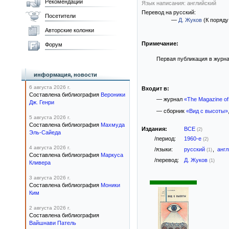
Рекомендации
Язык написания: английский
Перевод на русский:
Посетители
—
Д. Жуков
(К поряду
Авторские колонки
Примечание:
Форум
Первая публикация в журнал
информация, новости
6 августа 2026 г.
Входит в:
Составлена библиография
Вероники
— журнал
«The Magazine of
Дж. Генри
— сборник
«Вид с высоты»
5 августа 2026 г.
Составлена библиография
Махмуда
Издания:
ВСЕ
(2)
Эль-Сайеда
/период:
1960-е
(2)
4 августа 2026 г.
/языки:
русский
,
анг
(1)
Составлена библиография
Маркуса
/перевод:
Д. Жуков
(1)
Кливера
3 августа 2026 г.
Составлена библиография
Моники
Ким
2 августа 2026 г.
Составлена библиография
Вайшнави Патель