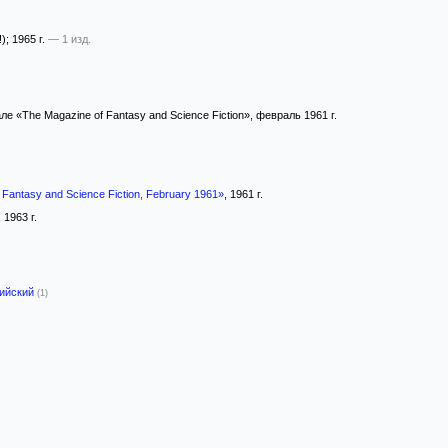
!)
; 1965 г.
— 1 изд.
е «The Magazine of Fantasy and Science Fiction», февраль 1961 г.
 Fantasy and Science Fiction, February 1961»
, 1961 г.
, 1963 г.
лийский
(1)