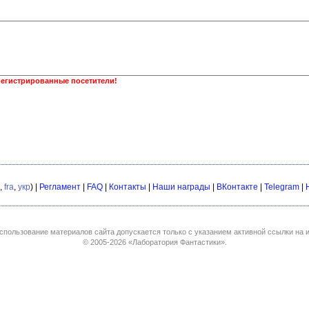
регистрированные посетители!
,
fra
,
укр
) |
Регламент
|
FAQ
|
Контакты
|
Наши награды
|
ВКонтакте
|
Telegram
|
спользование материалов сайта допускается только с указанием активной ссылки на и
© 2005-2026
«Лаборатория Фантастики»
.