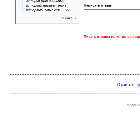
авторов (или реальные
истории), называя это в
Написать отзыв:
интервью "оммажем"
...
>>
оценка: 7
Писать отзывы могут только за
О сайте
(
eng
Любое и