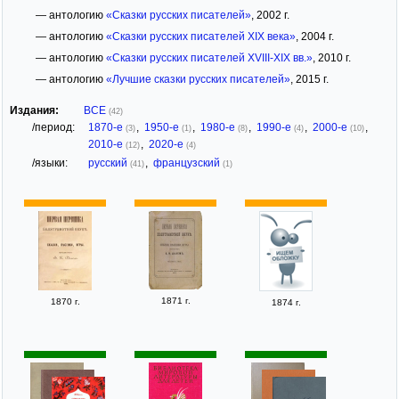
— антологию
«Сказки русских писателей»
, 2002 г.
— антологию
«Сказки русских писателей XIX века»
, 2004 г.
— антологию
«Сказки русских писателей XVIII-XIX вв.»
, 2010 г.
— антологию
«Лучшие сказки русских писателей»
, 2015 г.
Издания:
ВСЕ
(42)
/период:
1870-е
,
1950-е
,
1980-е
,
1990-е
,
2000-е
,
(3)
(1)
(8)
(4)
(10)
2010-е
,
2020-е
(12)
(4)
/языки:
русский
,
французский
(41)
(1)
1871 г.
1870 г.
1874 г.