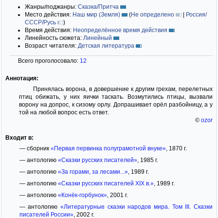
Жанры/поджанры:
Сказка/Притча
Место действия:
Наш мир (Земля)
(
Не определено
|
Россия/
СССР/Русь
)
Время действия:
Неопределённое время действия
Линейность сюжета:
Линейный
Возраст читателя:
Детская литература
Всего проголосовало:
12
Аннотация:
Принялась ворона, в довершение к другим грехам, перелетных
птиц обижать, у них яички таскать. Возмутились птицы, вызвали
ворону на допрос, к сизому орлу. Допрашивает орёл разбойницу, а у
той на любой вопрос есть ответ.
©
ozor
Входит в:
— сборник
«Первая первинка полуграмотной внуке»
, 1870 г.
— антологию
«Сказки русских писателей»
, 1985 г.
— антологию
«За горами, за лесами...»
, 1989 г.
— антологию
«Сказки русских писателей XIX в.»
, 1989 г.
— антологию
«Конёк-горбунок»
, 2001 г.
— антологию
«Литературные сказки народов мира. Том III. Сказки
писателей России»
, 2002 г.