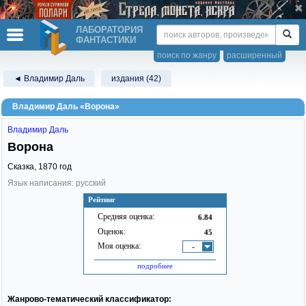
ЛАБОРАТОРИЯ
ФАНТАСТИКИ
поиск по жанру
расширенный
◄ Владимир Даль
издания (42)
Владимир Даль «Ворона»
Владимир Даль
Ворона
Сказка,
1870
год
Язык написания: русский
Рейтинг
Средняя оценка:
6.84
Оценок:
45
Моя оценка:
-
подробнее
Жанрово-тематический классификатор: